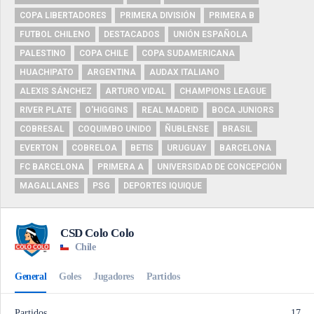
COPA LIBERTADORES
PRIMERA DIVISIÓN
PRIMERA B
FUTBOL CHILENO
DESTACADOS
UNIÓN ESPAÑOLA
PALESTINO
COPA CHILE
COPA SUDAMERICANA
HUACHIPATO
ARGENTINA
AUDAX ITALIANO
ALEXIS SÁNCHEZ
ARTURO VIDAL
CHAMPIONS LEAGUE
RIVER PLATE
O'HIGGINS
REAL MADRID
BOCA JUNIORS
COBRESAL
COQUIMBO UNIDO
ÑUBLENSE
BRASIL
EVERTON
COBRELOA
BETIS
URUGUAY
BARCELONA
FC BARCELONA
PRIMERA A
UNIVERSIDAD DE CONCEPCIÓN
MAGALLANES
PSG
DEPORTES IQUIQUE