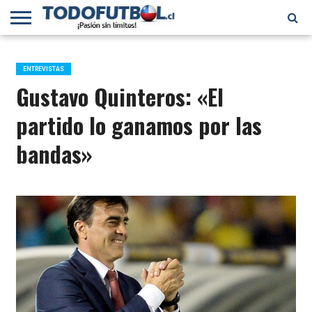
PRIMERA
DIVISIÓN
PRIMERA
SELECCIÓN
CHILENOS
FÚTBOL
B
CHILENA
EN EL
INTERNACIONAL
ENTREVISTAS
MUNDO
Gustavo Quinteros: «El
partido lo ganamos por las
bandas»