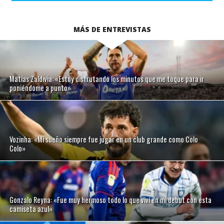
MÁS DE ENTREVISTAS
Matías Zaldivia: «Estoy disfrutando los minutos que me toque para ir
poniéndome a punto»
Vozinha: «Mi sueño siempre fue jugar en un club grande como Colo
Colo»
Gonzalo Reyna: «Fue muy hermoso todo lo que viví en mi debut con esta
camiseta azul»