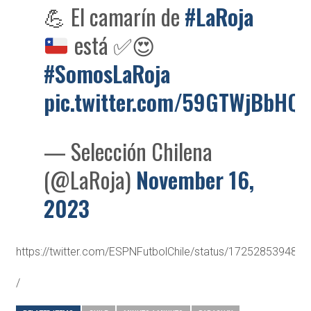
💪 El camarín de
#LaRoja
está
✅
😍
#SomosLaRoja
pic.twitter.com/59GTWjBbHQ
— Selección Chilena
(@LaRoja)
November 16,
2023
https://twitter.com/ESPNFutbolChile/status/172528539485
/