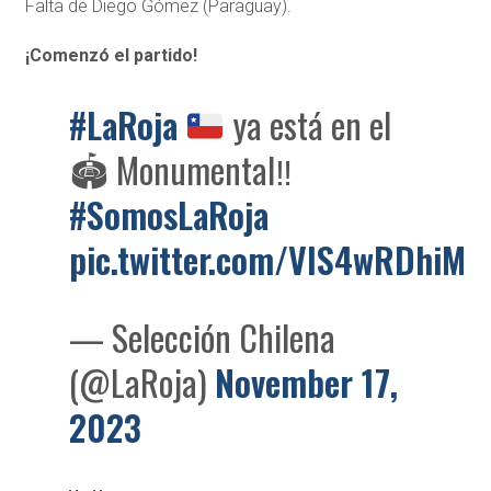
Falta de Diego Gómez (Paraguay).
¡Comenzó el partido!
#LaRoja
ya está en el
🏟️
Monumental
‼️
#SomosLaRoja
pic.twitter.com/VlS4wRDhiM
— Selección Chilena
(@LaRoja)
November 17,
2023