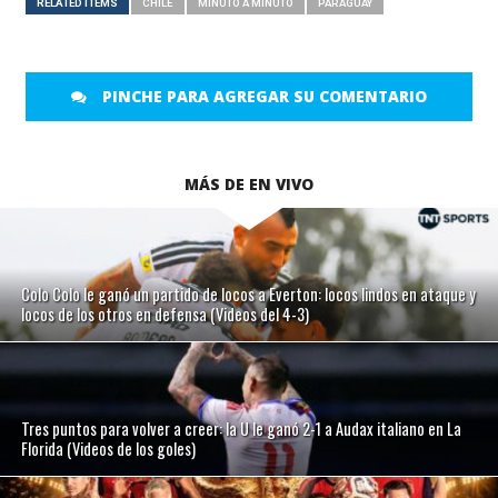
RELATED ITEMS
CHILE
MINUTO A MINUTO
PARAGUAY
PINCHE PARA AGREGAR SU COMENTARIO
MÁS DE EN VIVO
Colo Colo le ganó un partido de locos a Everton: locos lindos en ataque y
locos de los otros en defensa (Videos del 4-3)
Tres puntos para volver a creer: la U le ganó 2-1 a Audax italiano en La
Florida (Videos de los goles)