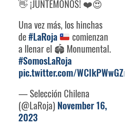
👋 ¡JUNTEMONOS! ❤️😍
Una vez más, los hinchas
de
#LaRoja
comienzan
a llenar el
🏟️
Monumental.
#SomosLaRoja
pic.twitter.com/WCIkPWwGZm
— Selección Chilena
(@LaRoja)
November 16,
2023