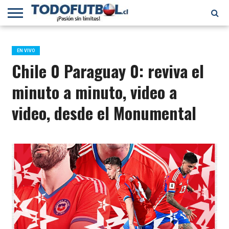
PRIMERA
DIVISIÓN
PRIMERA
SELECCIÓN
CHILENOS
FÚTBOL
B
CHILENA
EN EL
INTERNACIONAL
EN VIVO
MUNDO
Chile 0 Paraguay 0: reviva el
minuto a minuto, video a
video, desde el Monumental