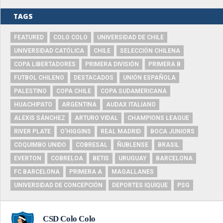
TAGS
FEATURED
COLO COLO
UNIVERSIDAD DE CHILE
UNIVERSIDAD CATÓLICA
CHILE
SELECCIÓN CHILENA
COPA LIBERTADORES
PRIMERA DIVISIÓN
PRIMERA B
FUTBOL CHILENO
DESTACADOS
UNIÓN ESPAÑOLA
PALESTINO
COPA CHILE
COPA SUDAMERICANA
HUACHIPATO
ARGENTINA
AUDAX ITALIANO
ALEXIS SÁNCHEZ
ARTURO VIDAL
CHAMPIONS LEAGUE
RIVER PLATE
O'HIGGINS
REAL MADRID
BOCA JUNIORS
COQUIMBO UNIDO
COBRESAL
ÑUBLENSE
BRASIL
EVERTON
COBRELOA
BETIS
URUGUAY
BARCELONA
FC BARCELONA
PRIMERA A
MAGALLANES
UNIVERSIDAD DE CONCEPCIÓN
DEPORTES IQUIQUE
PSG