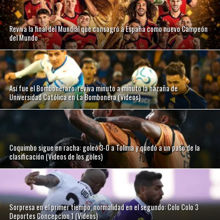
Reviva la final del Mundial que consagró a España como nuevo Campeón
del Mundo
Así fue el Bombonerazo: reviva minuto a minuto la hazaña de
Universidad Católica en La Bombonera (Videos)
Coquimbo sigue en racha: goleó 3-0 a Tolima y quedó a un paso de la
clasificación (Videos de los goles)
Sorpresa en el primer tiempo, normalidad en el segundo: Colo Colo 3
Deportes Concepcion 1 (Videos)