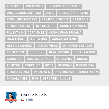
FEATURED
COLO COLO
UNIVERSIDAD DE CHILE
UNIVERSIDAD CATÓLICA
CHILE
SELECCIÓN CHILENA
COPA LIBERTADORES
PRIMERA DIVISIÓN
PRIMERA B
FUTBOL CHILENO
DESTACADOS
UNIÓN ESPAÑOLA
PALESTINO
COPA CHILE
COPA SUDAMERICANA
HUACHIPATO
ARGENTINA
AUDAX ITALIANO
ALEXIS SÁNCHEZ
ARTURO VIDAL
CHAMPIONS LEAGUE
RIVER PLATE
O'HIGGINS
REAL MADRID
BOCA JUNIORS
COBRESAL
COQUIMBO UNIDO
ÑUBLENSE
BRASIL
EVERTON
COBRELOA
BETIS
URUGUAY
BARCELONA
FC BARCELONA
PRIMERA A
UNIVERSIDAD DE CONCEPCIÓN
MAGALLANES
PSG
DEPORTES IQUIQUE