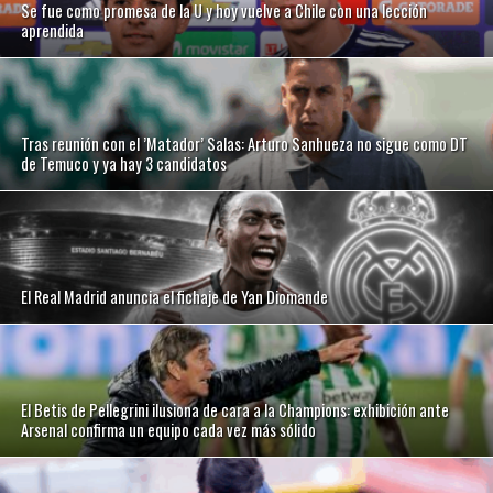
Se fue como promesa de la U y hoy vuelve a Chile con una lección
aprendida
Tras reunión con el ’Matador’ Salas: Arturo Sanhueza no sigue como DT
de Temuco y ya hay 3 candidatos
El Real Madrid anuncia el fichaje de Yan Diomande
El Betis de Pellegrini ilusiona de cara a la Champions: exhibición ante
Arsenal confirma un equipo cada vez más sólido