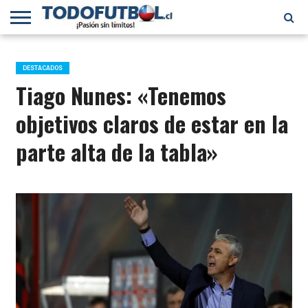
PRIMERA
DIVISIÓN
PRIMERA
SELECCIÓN
CHILENOS
FÚTBOL
B
CHILENA
EN EL
INTERNACIONAL
DESTACADOS
MUNDO
Tiago Nunes: «Tenemos
objetivos claros de estar en la
parte alta de la tabla»