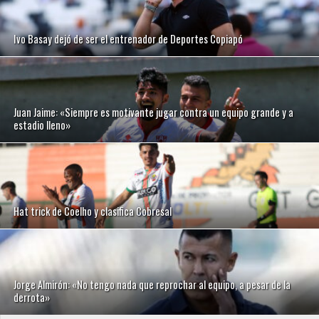
Ivo Basay dejó de ser el entrenador de Deportes Copiapó
Juan Jaime: «Siempre es motivante jugar contra un equipo grande y a
estadio lleno»
Hat trick de Coelho y clasifica Cobresal
Jorge Almirón: «No tengo nada que reprochar al equipo, a pesar de la
derrota»