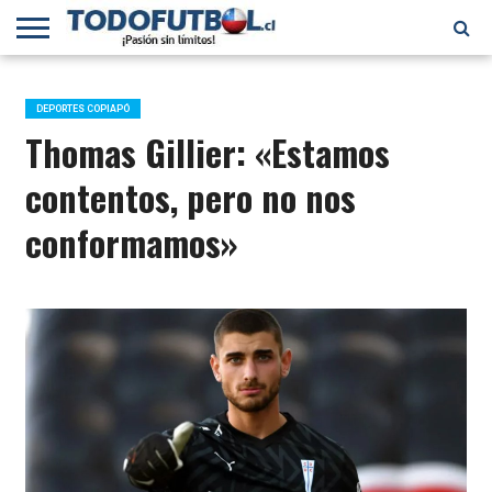
PRIMERA
DIVISIÓN
PRIMERA
SELECCIÓN
CHILENOS
FÚTBOL
B
CHILENA
EN EL
INTERNACIONAL
DEPORTES COPIAPÓ
MUNDO
Thomas Gillier: «Estamos
contentos, pero no nos
conformamos»