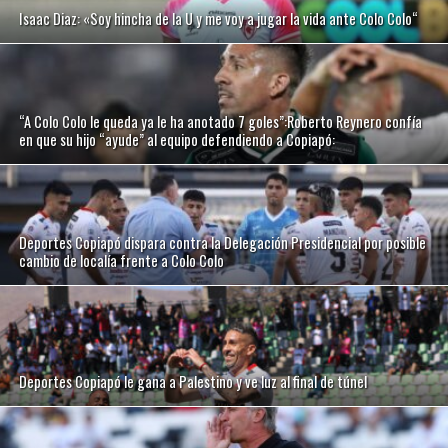
Isaac Diaz: «Soy hincha de la U y me voy a jugar la vida ante Colo Colo“
“A Colo Colo le queda ya le ha anotado 7 goles”:Roberto Reynero confía
en que su hijo “ayude” al equipo defendiendo a Copiapó:
Deportes Copiapó dispara contra la Delegación Presidencial por posible
cambio de localía frente a Colo Colo
Deportes Copiapó le gana a Palestino y ve luz al final de túnel