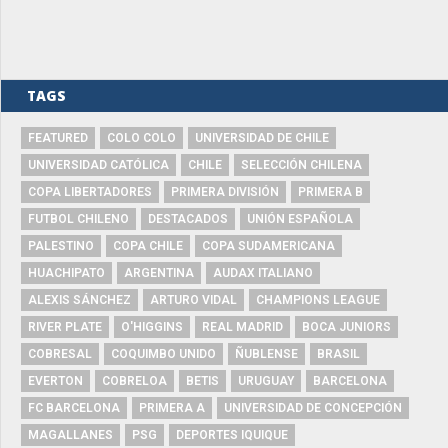
TAGS
FEATURED
COLO COLO
UNIVERSIDAD DE CHILE
UNIVERSIDAD CATÓLICA
CHILE
SELECCIÓN CHILENA
COPA LIBERTADORES
PRIMERA DIVISIÓN
PRIMERA B
FUTBOL CHILENO
DESTACADOS
UNIÓN ESPAÑOLA
PALESTINO
COPA CHILE
COPA SUDAMERICANA
HUACHIPATO
ARGENTINA
AUDAX ITALIANO
ALEXIS SÁNCHEZ
ARTURO VIDAL
CHAMPIONS LEAGUE
RIVER PLATE
O'HIGGINS
REAL MADRID
BOCA JUNIORS
COBRESAL
COQUIMBO UNIDO
ÑUBLENSE
BRASIL
EVERTON
COBRELOA
BETIS
URUGUAY
BARCELONA
FC BARCELONA
PRIMERA A
UNIVERSIDAD DE CONCEPCIÓN
MAGALLANES
PSG
DEPORTES IQUIQUE