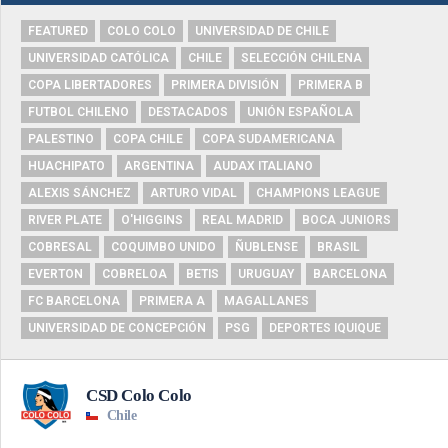
FEATURED
COLO COLO
UNIVERSIDAD DE CHILE
UNIVERSIDAD CATÓLICA
CHILE
SELECCIÓN CHILENA
COPA LIBERTADORES
PRIMERA DIVISIÓN
PRIMERA B
FUTBOL CHILENO
DESTACADOS
UNIÓN ESPAÑOLA
PALESTINO
COPA CHILE
COPA SUDAMERICANA
HUACHIPATO
ARGENTINA
AUDAX ITALIANO
ALEXIS SÁNCHEZ
ARTURO VIDAL
CHAMPIONS LEAGUE
RIVER PLATE
O'HIGGINS
REAL MADRID
BOCA JUNIORS
COBRESAL
COQUIMBO UNIDO
ÑUBLENSE
BRASIL
EVERTON
COBRELOA
BETIS
URUGUAY
BARCELONA
FC BARCELONA
PRIMERA A
MAGALLANES
UNIVERSIDAD DE CONCEPCIÓN
PSG
DEPORTES IQUIQUE