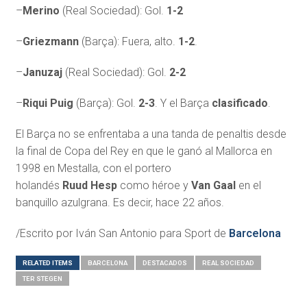
–
Merino
(Real Sociedad): Gol.
1-2
–
Griezmann
(Barça): Fuera, alto.
1-2
.
–
Januzaj
(Real Sociedad): Gol.
2-2
–
Riqui
Puig
(Barça): Gol.
2-3
. Y el Barça
clasificado
.
El Barça no se enfrentaba a una tanda de penaltis desde
la final de Copa del Rey en que le ganó al Mallorca en
1998 en Mestalla, con el portero
holandés
Ruud
Hesp
como héroe y
Van
Gaal
en el
banquillo azulgrana. Es decir, hace 22 años.
/Escrito por Iván San Antonio para Sport de
Barcelona
RELATED ITEMS
BARCELONA
DESTACADOS
REAL SOCIEDAD
TER STEGEN