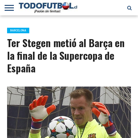
PRIMERA
DIVISIÓN
PRIMERA
SELECCIÓN
CHILENOS
FÚTBOL
B
CHILENA
EN EL
INTERNACIONAL
BARCELONA
MUNDO
Ter Stegen metió al Barça en
la final de la Supercopa de
España