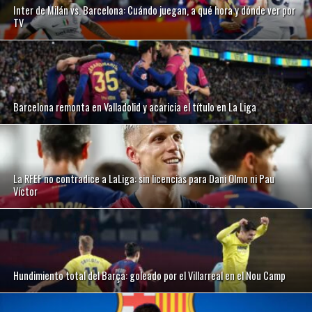
Inter de Milán vs. Barcelona: Cuándo juegan, a qué hora y dónde ver por
TV
Barcelona remonta en Valladolid y acaricia el título en La Liga
La RFEF no contradice a LaLiga: sin licencias para Dani Olmo ni Pau
Víctor
Hundimiento total del Barça: goleado por el Villarreal en el Nou Camp