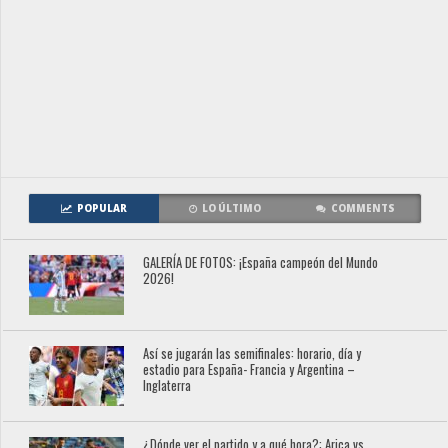
POPULAR
LO ÚLTIMO
COMMENTS
GALERÍA DE FOTOS: ¡España campeón del Mundo
2026!
Así se jugarán las semifinales: horario, día y
estadio para España- Francia y Argentina –
Inglaterra
¿Dónde ver el partido y a qué hora?: Arica vs