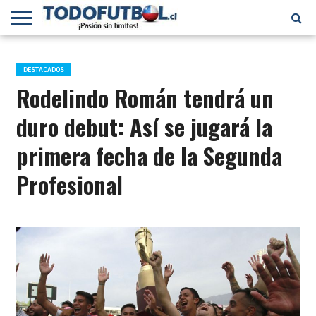
PRIMERA
DIVISIÓN
PRIMERA
SELECCIÓN
CHILENOS
FÚTBOL
B
CHILENA
EN EL
INTERNACIONAL
DESTACADOS
MUNDO
Rodelindo Román tendrá un
duro debut: Así se jugará la
primera fecha de la Segunda
Profesional