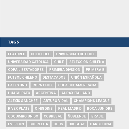
TAGS
FEATURED
COLO COLO
UNIVERSIDAD DE CHILE
UNIVERSIDAD CATÓLICA
CHILE
SELECCIÓN CHILENA
COPA LIBERTADORES
PRIMERA DIVISIÓN
PRIMERA B
FUTBOL CHILENO
DESTACADOS
UNIÓN ESPAÑOLA
PALESTINO
COPA CHILE
COPA SUDAMERICANA
HUACHIPATO
ARGENTINA
AUDAX ITALIANO
ALEXIS SÁNCHEZ
ARTURO VIDAL
CHAMPIONS LEAGUE
RIVER PLATE
O'HIGGINS
REAL MADRID
BOCA JUNIORS
COQUIMBO UNIDO
COBRESAL
ÑUBLENSE
BRASIL
EVERTON
COBRELOA
BETIS
URUGUAY
BARCELONA