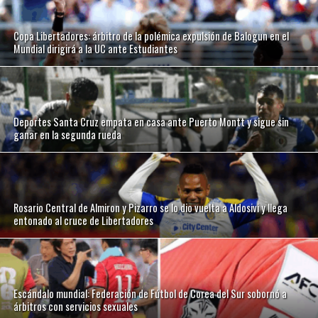
Copa Libertadores: árbitro de la polémica expulsión de Balogun en el
Mundial dirigirá a la UC ante Estudiantes
Deportes Santa Cruz empata en casa ante Puerto Montt y sigue sin
ganar en la segunda rueda
Rosario Central de Almiron y Pizarro se lo dio vuelta a Aldosivi y llega
entonado al cruce de Libertadores
Escándalo mundial: Federación de Fútbol de Corea del Sur sobornó a
árbitros con servicios sexuales