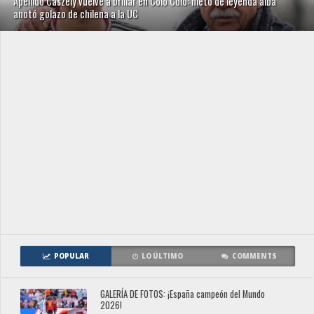
Apellido Caszely vuelve a brillar en Colo Colo: nieto de leyenda alba
anotó golazo de chilena a la UC
POPULAR
LO ÚLTIMO
COMMENTS
GALERÍA DE FOTOS: ¡España campeón del Mundo
2026!