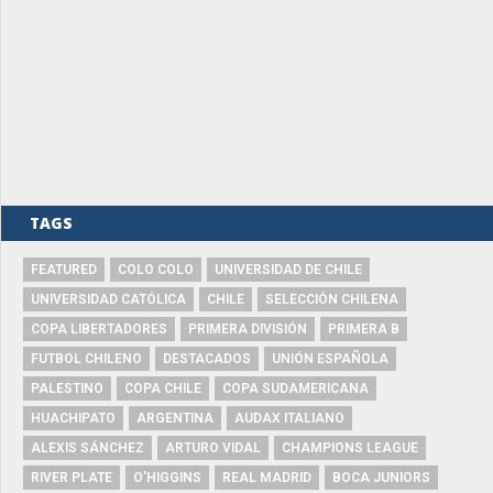
TAGS
FEATURED
COLO COLO
UNIVERSIDAD DE CHILE
UNIVERSIDAD CATÓLICA
CHILE
SELECCIÓN CHILENA
COPA LIBERTADORES
PRIMERA DIVISIÓN
PRIMERA B
FUTBOL CHILENO
DESTACADOS
UNIÓN ESPAÑOLA
PALESTINO
COPA CHILE
COPA SUDAMERICANA
HUACHIPATO
ARGENTINA
AUDAX ITALIANO
ALEXIS SÁNCHEZ
ARTURO VIDAL
CHAMPIONS LEAGUE
RIVER PLATE
O'HIGGINS
REAL MADRID
BOCA JUNIORS