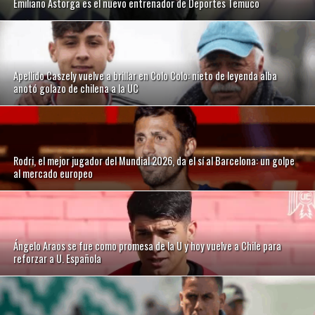
Emiliano Astorga es el nuevo entrenador de Deportes Temuco
Apellido Caszely vuelve a brillar en Colo Colo: nieto de leyenda alba
anotó golazo de chilena a la UC
Rodri, el mejor jugador del Mundial 2026, da el sí al Barcelona: un golpe
al mercado europeo
Ángelo Araos se fue como promesa de la U y hoy vuelve a Chile para
reforzar a U. Española