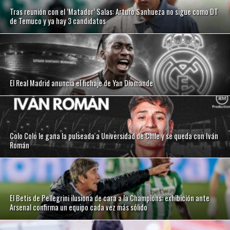
Tras reunión con el ’Matador’ Salas: Arturo Sanhueza no sigue como DT
de Temuco y ya hay 3 candidatos
El Real Madrid anuncia el fichaje de Yan Diomande
Colo Colo le gana la pulseada a Universidad de Chile y se queda con Iván
Román
El Betis de Pellegrini ilusiona de cara a la Champions: exhibición ante
Arsenal confirma un equipo cada vez más sólido