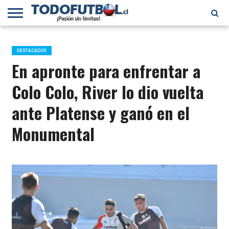
PRIMERA
DIVISIÓN
PRIMERA
SELECCIÓN
CHILENOS
FÚTBOL
B
CHILENA
EN EL
INTERNACIONAL
DESTACADOS
MUNDO
En apronte para enfrentar a
Colo Colo, River lo dio vuelta
ante Platense y ganó en el
Monumental