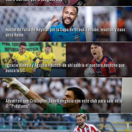
Noche de furia de Neymar por la Copa de Brasil: Tensión, insultos y caos
ante Remo
Ignacio Aliseda y Agustín Hausch: de ahí saldría el puntero derecho que
busca la UC
Advierten que Cristopher Toselli negocia con este club para salir de la
U: “Préstamo”