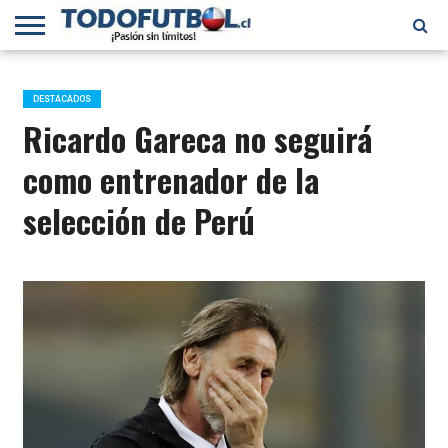
PRIMERA
DIVISIÓN
PRIMERA
SELECCIÓN
CHILENOS
FÚTBOL
B
CHILENA
EN EL
INTERNACIONAL
DESTACADOS
MUNDO
Ricardo Gareca no seguirá
como entrenador de la
selección de Perú