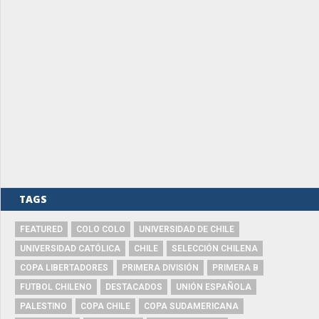
TAGS
FEATURED
COLO COLO
UNIVERSIDAD DE CHILE
UNIVERSIDAD CATÓLICA
CHILE
SELECCIÓN CHILENA
COPA LIBERTADORES
PRIMERA DIVISIÓN
PRIMERA B
FUTBOL CHILENO
DESTACADOS
UNIÓN ESPAÑOLA
PALESTINO
COPA CHILE
COPA SUDAMERICANA