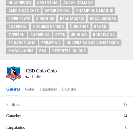
HUACHIPATO
ARGENTINA
AUDAX ITALIANO
ALEXIS SÁNCHEZ
ARTURO VIDAL
CHAMPIONS LEAGUE
RIVER PLATE
O'HIGGINS
REAL MADRID
BOCA JUNIORS
COBRESAL
COQUIMBO UNIDO
ÑUBLENSE
BRASIL
EVERTON
COBRELOA
BETIS
URUGUAY
BARCELONA
FC BARCELONA
PRIMERA A
UNIVERSIDAD DE CONCEPCIÓN
MAGALLANES
PSG
DEPORTES IQUIQUE