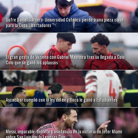
Sufre Daniel Garnero: Universidad Católica pierde a una pieza clave
para la Copa Libertadores
El gran gesto de Vozinha con Gabriel Maureira tras su llegada a Colo
Colo que se ganó los aplausos
Ascacibar cumplió con la ley del ex y Boca le ganó a Estudiantes
Messi, imparable: doblete y asistencia en la victoria de Inter Miami
sobre San Luis por la Leagues Cup