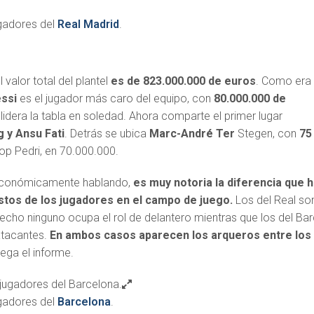
ugadores del
Real Madrid
.
l valor total del plantel
es de 823.000.000 de euros
. Como era
essi
es el jugador más caro del equipo, con
80.000.000 de
idera la tabla en soledad. Ahora comparte el primer lugar
 y Ansu Fati
. Detrás se ubica
Marc-André Ter
Stegen, con
75
Top Pedri, en 70.000.000.
 económicamente hablando,
es muy notoria la diferencia que 
stos de los jugadores en el campo de juego.
Los del Real so
echo ninguno ocupa el rol de delantero mientras que los del Ba
atacantes.
En ambos casos aparecen los arqueros entre los
rega el informe.
ugadores del
Barcelona
.