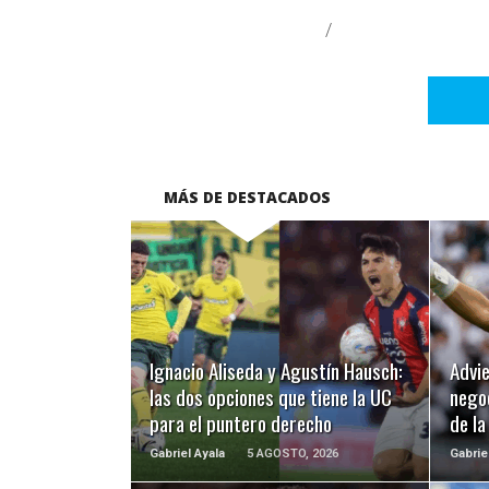
/
MÁS DE DESTACADOS
LEER MÁS
Ignacio Aliseda y Agustín Hausch:
Advie
las dos opciones que tiene la UC
negoc
para el puntero derecho
de l
Gabriel Ayala
5 AGOSTO, 2026
Gabrie