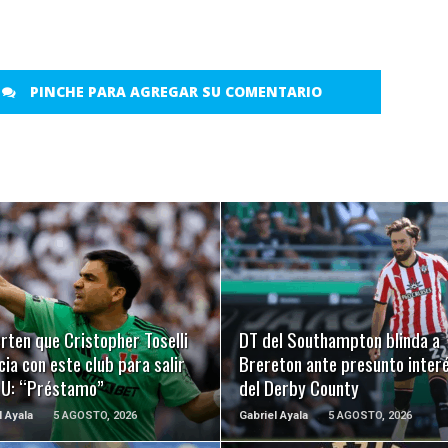
PINCHE PARA AGREGAR SU COMENTARIO
LEER MÁS
LEER MÁS
rten que Cristopher Toselli
DT del Southampton blinda a
ia con este club para salir
Brereton ante presunto inter
a U: “Préstamo”
del Derby County
l Ayala
5 AGOSTO, 2026
Gabriel Ayala
5 AGOSTO, 2026