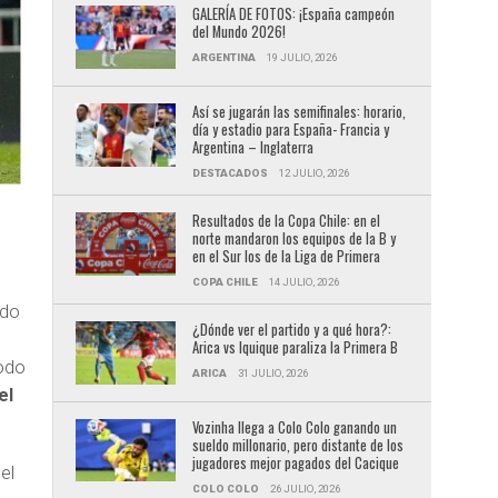
GALERÍA DE FOTOS: ¡España campeón
del Mundo 2026!
ARGENTINA
19 JULIO, 2026
Así se jugarán las semifinales: horario,
día y estadio para España- Francia y
Argentina – Inglaterra
DESTACADOS
12 JULIO, 2026
Resultados de la Copa Chile: en el
norte mandaron los equipos de la B y
en el Sur los de la Liga de Primera
COPA CHILE
14 JULIO, 2026
ado
¿Dónde ver el partido y a qué hora?:
Arica vs Iquique paraliza la Primera B
todo
ARICA
31 JULIO, 2026
el
Vozinha llega a Colo Colo ganando un
sueldo millonario, pero distante de los
jugadores mejor pagados del Cacique
el
COLO COLO
26 JULIO, 2026