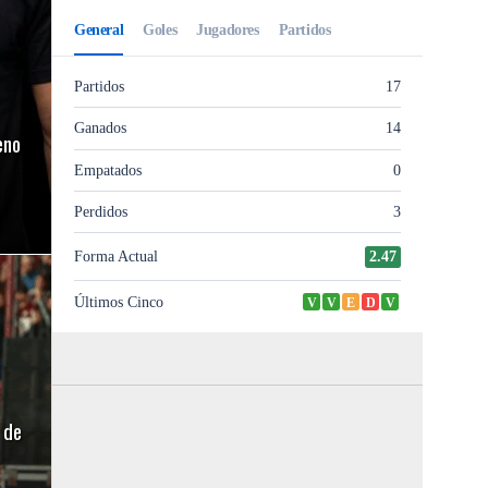
eno
 de