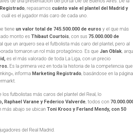
avés de una presentación del portal Olé de Buenos Aires. De la
 Registrado
, repasamos
cuánto vale el plantel del Madrid y
 cuál es el jugador más caro de cada uno.
ue tiene
un valor total de 745.500.000 de euros
y el que más
evado monto es
Thibaut Courtois
, con sus
75.000.000 de
l que un arquero sea el futbolista más caro del plantel, pero al
porada tomaron un rol más protagónico. Es que
Jan Oblak
, arq
id,
es el más valorado de toda La Liga, con un precio
uros.
Es la primera vez en toda la historia de la competencia que
anking», informa
Marketing Registrado
, basándose en la págin
ermarkt.
 los futbolistas más caros del plantel del Real, lo
, Raphael Varane y Federico Valverde
, todos con
70.000.00
 más abajo se ubican
Toni Kroos y Ferland Mendy, con 50