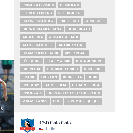
PRIMERA DIVISIÓN
PRIMERA B
FUTBOL CHILENO
DESTACADOS
UNIÓN ESPAÑOLA
PALESTINO
COPA CHILE
COPA SUDAMERICANA
HUACHIPATO
ARGENTINA
AUDAX ITALIANO
ALEXIS SÁNCHEZ
ARTURO VIDAL
CHAMPIONS LEAGUE
RIVER PLATE
O'HIGGINS
REAL MADRID
BOCA JUNIORS
COBRESAL
COQUIMBO UNIDO
ÑUBLENSE
BRASIL
EVERTON
COBRELOA
BETIS
URUGUAY
BARCELONA
FC BARCELONA
PRIMERA A
UNIVERSIDAD DE CONCEPCIÓN
MAGALLANES
PSG
DEPORTES IQUIQUE
és