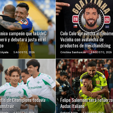
LEER MÁS
LEER MÁS
écnico campeón que la UdeC
Colo Colo aprovecha el fenóm
eró y debutará justo en el
Vozinha con avalancha de
co
productos de merchandizing
l Ayala
5 AGOSTO, 2026
Cristina Sanhueza
5 AGOSTO, 2026
LEER MÁS
LEER MÁS
etis de Champions todavía
Felipe Salomoni será refuerzo
onstruir
Audax Italiano
l Ayala
4 AGOSTO, 2026
Gabriel Ayala
4 AGOSTO, 2026