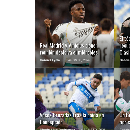
LEER MÁS
El t
Real Madrid y Vinícius tienen
recup
reunión decisiva el miércoles
Clási
Gabriel Ayala
5 AGOSTO, 2026
Gabrie
LEER MÁS
Voces Cruzadas tras la caída en
Un B
Concepción
por c
Nissin Alvo Rodríguez
4 AGOSTO, 2026
Gabrie