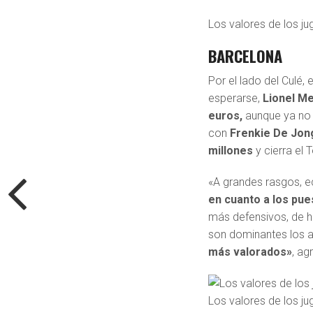
Los valores de los j
BARCELONA
Por el lado del Culé, e
esperarse,
Lionel M
euros,
aunque ya no l
con
Frenkie De Jong
millones
y cierra el 
«A grandes rasgos,
en cuanto a los pue
más defensivos, de h
son dominantes los 
más valorados»
, ag
Los valores de los j