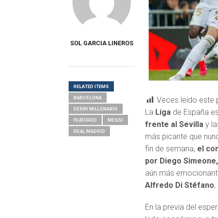
SOL GARCIA LINEROS
RELATED ITEMS
BARCELONA
Veces leído este 
DERBI MILLONARIO
La
Liga
de España es
FEATURED
MESSI
frente al Sevilla
y la
REAL MADRID
más picante que nunc
fin de semana,
el con
por Diego Simeone,
aún más emocionante,
Alfredo Di Stéfano
,
En la previa del espe