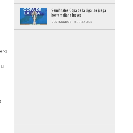
Semifinales Copa de la Liga: se juega
hoy y mañana jueves
DESTACADOS
8 JULIO, 2026
uero
 un
a
0