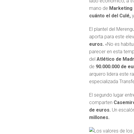
lado económico, a tr
mano de
Marketing
cuánto el del Culé,
y
El plantel del Mereng
aporta para este el
euros.
«No es habitua
parecer en esta tem
del
Atlético de Madr
de
90.000.000 de e
arquero lidera este r
especializada Transf
El segundo lugar entre
comparten
Casemiro
de euros.
Un escalón
millones.