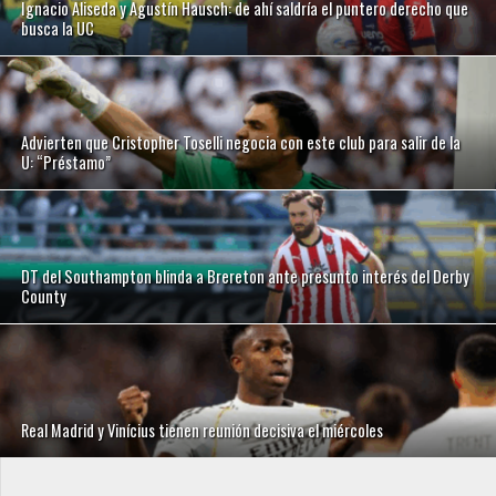
Ignacio Aliseda y Agustín Hausch: de ahí saldría el puntero derecho que
busca la UC
Advierten que Cristopher Toselli negocia con este club para salir de la
U: “Préstamo”
DT del Southampton blinda a Brereton ante presunto interés del Derby
County
Real Madrid y Vinícius tienen reunión decisiva el miércoles