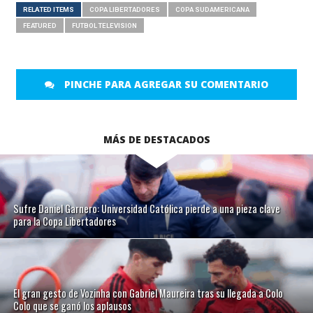
RELATED ITEMS
COPA LIBERTADORES
COPA SUDAMERICANA
FEATURED
FUTBOL TELEVISION
PINCHE PARA AGREGAR SU COMENTARIO
MÁS DE DESTACADOS
Sufre Daniel Garnero: Universidad Católica pierde a una pieza clave
para la Copa Libertadores
El gran gesto de Vozinha con Gabriel Maureira tras su llegada a Colo
Colo que se ganó los aplausos