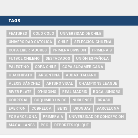
TAGS
FEATURED
COLO COLO
UNIVERSIDAD DE CHILE
UNIVERSIDAD CATÓLICA
CHILE
SELECCIÓN CHILENA
COPA LIBERTADORES
PRIMERA DIVISIÓN
PRIMERA B
FUTBOL CHILENO
DESTACADOS
UNIÓN ESPAÑOLA
PALESTINO
COPA CHILE
COPA SUDAMERICANA
HUACHIPATO
ARGENTINA
AUDAX ITALIANO
ALEXIS SÁNCHEZ
ARTURO VIDAL
CHAMPIONS LEAGUE
RIVER PLATE
O'HIGGINS
REAL MADRID
BOCA JUNIORS
COBRESAL
COQUIMBO UNIDO
ÑUBLENSE
BRASIL
EVERTON
COBRELOA
BETIS
URUGUAY
BARCELONA
FC BARCELONA
PRIMERA A
UNIVERSIDAD DE CONCEPCIÓN
MAGALLANES
PSG
DEPORTES IQUIQUE