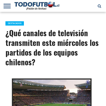
PRIMERA
DIVISIÓN
PRIMERA
SELECCIÓN
CHILENOS
FÚTBOL
B
CHILENA
EN EL
INTERNACIONAL
DESTACADOS
MUNDO
¿Qué canales de televisión
transmiten este miércoles los
partidos de los equipos
chilenos?