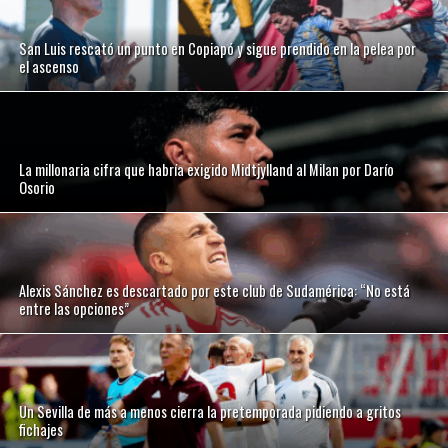
San Luis rescató un punto en Copiapó y sigue prendido en la pelea por
el ascenso
La millonaria cifra que habría exigido Midtjylland al Milan por Darío
Osorio
Alexis Sánchez es descartado por este club de Sudamérica: “No está
entre las opciones”
Un Sevilla de más a menos cierra la pretemporada pidiendo a gritos
fichajes