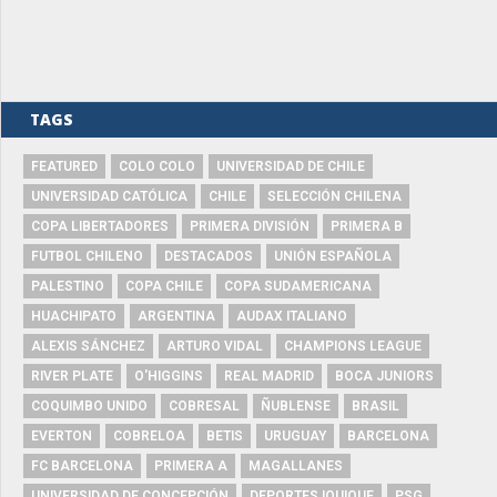
TAGS
FEATURED
COLO COLO
UNIVERSIDAD DE CHILE
UNIVERSIDAD CATÓLICA
CHILE
SELECCIÓN CHILENA
COPA LIBERTADORES
PRIMERA DIVISIÓN
PRIMERA B
FUTBOL CHILENO
DESTACADOS
UNIÓN ESPAÑOLA
PALESTINO
COPA CHILE
COPA SUDAMERICANA
HUACHIPATO
ARGENTINA
AUDAX ITALIANO
ALEXIS SÁNCHEZ
ARTURO VIDAL
CHAMPIONS LEAGUE
RIVER PLATE
O'HIGGINS
REAL MADRID
BOCA JUNIORS
COQUIMBO UNIDO
COBRESAL
ÑUBLENSE
BRASIL
EVERTON
COBRELOA
BETIS
URUGUAY
BARCELONA
FC BARCELONA
PRIMERA A
MAGALLANES
UNIVERSIDAD DE CONCEPCIÓN
DEPORTES IQUIQUE
PSG