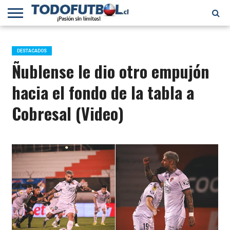
PRIMERA
DIVISIÓN
PRIMERA
SELECCIÓN
CHILENOS
FÚTBOL
B
CHILENA
EN EL
INTERNACIONAL
DESTACADOS
MUNDO
Ñublense le dio otro empujón
hacia el fondo de la tabla a
Cobresal (Video)