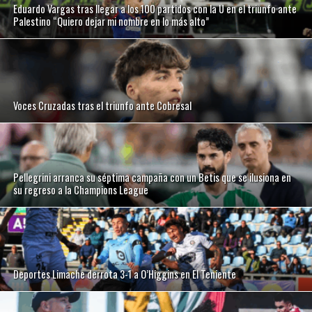
Eduardo Vargas tras llegar a los 100 partidos con la U en el triunfo ante
Palestino “Quiero dejar mi nombre en lo más alto”
Voces Cruzadas tras el triunfo ante Cobresal
Pellegrini arranca su séptima campaña con un Betis que se ilusiona en
su regreso a la Champions League
Deportes Limache derrota 3-1 a O’Higgins en El Teniente