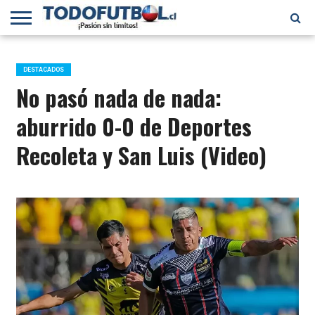
PRIMERA
DIVISIÓN
PRIMERA
SELECCIÓN
CHILENOS
FÚTBOL
B
CHILENA
EN EL
INTERNACIONAL
DESTACADOS
MUNDO
No pasó nada de nada:
aburrido 0-0 de Deportes
Recoleta y San Luis (Video)