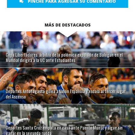
PINCHE PARA AGREGAR SU COMENTARIO
MÁS DE DESTACADOS
Copa Libertadores: árbitro de la polémica expulsión de Balogun en el
Mundial dirigirá a la UC ante Estudiantes
Deportes Antofagasta golea a Unión Española y escala al tercer lugar
del Ascenso
Deportes Santa Cruz empata en casa ante Puerto Montt y sigue sin
ganar en la segunda rueda