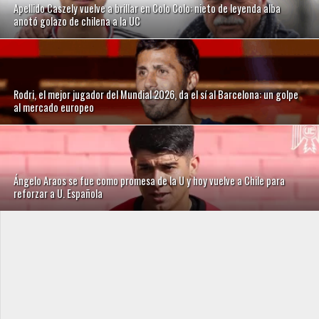
Apellido Caszely vuelve a brillar en Colo Colo: nieto de leyenda alba
anotó golazo de chilena a la UC
Rodri, el mejor jugador del Mundial 2026, da el sí al Barcelona: un golpe
al mercado europeo
Ángelo Araos se fue como promesa de la U y hoy vuelve a Chile para
reforzar a U. Española