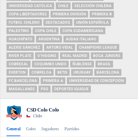
UNIVERSIDAD CATÓLICA
CHILE
SELECCIÓN CHILENA
COPA LIBERTADORES
PRIMERA DIVISIÓN
PRIMERA B
FUTBOL CHILENO
DESTACADOS
UNIÓN ESPAÑOLA
PALESTINO
COPA CHILE
COPA SUDAMERICANA
HUACHIPATO
ARGENTINA
AUDAX ITALIANO
ALEXIS SÁNCHEZ
ARTURO VIDAL
CHAMPIONS LEAGUE
RIVER PLATE
O'HIGGINS
REAL MADRID
BOCA JUNIORS
COBRESAL
COQUIMBO UNIDO
ÑUBLENSE
BRASIL
EVERTON
COBRELOA
BETIS
URUGUAY
BARCELONA
FC BARCELONA
PRIMERA A
UNIVERSIDAD DE CONCEPCIÓN
MAGALLANES
PSG
DEPORTES IQUIQUE