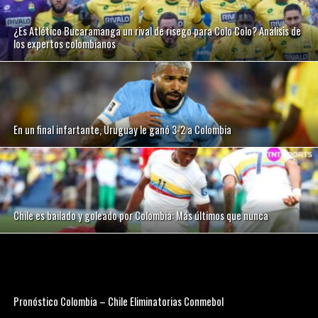
¿Es Atlético Bucaramanga un rival de risego para Colo Colo? Análisis de
los expertos colombianos
En un final infartante, Uruguay le ganó 3-2 a Colombia
Chile es bailado y goleado por Colombia: Más últimos que nunca
Pronóstico Colombia – Chile Eliminatorias Conmebol