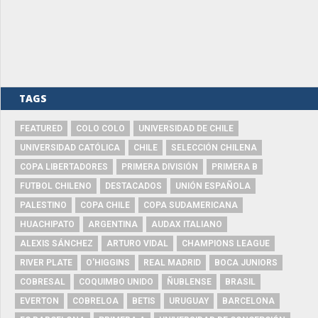
TAGS
FEATURED
COLO COLO
UNIVERSIDAD DE CHILE
UNIVERSIDAD CATÓLICA
CHILE
SELECCIÓN CHILENA
COPA LIBERTADORES
PRIMERA DIVISIÓN
PRIMERA B
FUTBOL CHILENO
DESTACADOS
UNIÓN ESPAÑOLA
PALESTINO
COPA CHILE
COPA SUDAMERICANA
HUACHIPATO
ARGENTINA
AUDAX ITALIANO
ALEXIS SÁNCHEZ
ARTURO VIDAL
CHAMPIONS LEAGUE
RIVER PLATE
O'HIGGINS
REAL MADRID
BOCA JUNIORS
COBRESAL
COQUIMBO UNIDO
ÑUBLENSE
BRASIL
EVERTON
COBRELOA
BETIS
URUGUAY
BARCELONA