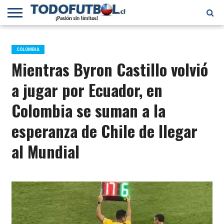
PRIMERA
DIVISIÓN
PRIMERA
SELECCIÓN
CHILENOS
FÚTBOL
B
CHILENA
EN EL
INTERNACIONAL
COLOMBIA
MUNDO
Mientras Byron Castillo volvió
a jugar por Ecuador, en
Colombia se suman a la
esperanza de Chile de llegar
al Mundial