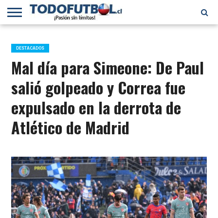
PRIMERA
DIVISIÓN
PRIMERA
SELECCIÓN
CHILENOS
FÚTBOL
B
CHILENA
EN EL
INTERNACIONAL
DESTACADOS
MUNDO
Mal día para Simeone: De Paul
salió golpeado y Correa fue
expulsado en la derrota de
Atlético de Madrid