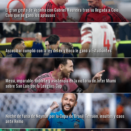
El gran gesto de Vozinha con Gabriel Maureira tras su llegada a Colo
Colo que se ganó los aplausos
Ascacibar cumplió con la ley del ex y Boca le ganó a Estudiantes
Messi, imparable: doblete y asistencia en la victoria de Inter Miami
sobre San Luis por la Leagues Cup
Noche de furia de Neymar por la Copa de Brasil: Tensión, insultos y caos
ante Remo