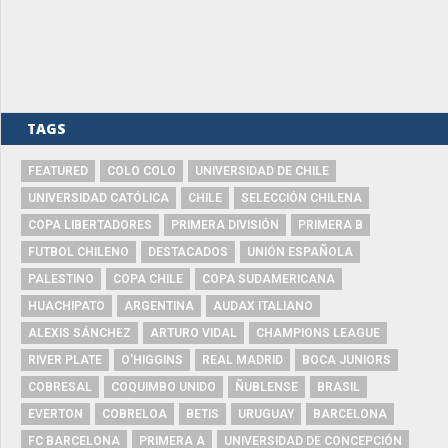
TAGS
FEATURED
COLO COLO
UNIVERSIDAD DE CHILE
UNIVERSIDAD CATÓLICA
CHILE
SELECCIÓN CHILENA
COPA LIBERTADORES
PRIMERA DIVISIÓN
PRIMERA B
FUTBOL CHILENO
DESTACADOS
UNIÓN ESPAÑOLA
PALESTINO
COPA CHILE
COPA SUDAMERICANA
HUACHIPATO
ARGENTINA
AUDAX ITALIANO
ALEXIS SÁNCHEZ
ARTURO VIDAL
CHAMPIONS LEAGUE
RIVER PLATE
O'HIGGINS
REAL MADRID
BOCA JUNIORS
COBRESAL
COQUIMBO UNIDO
ÑUBLENSE
BRASIL
EVERTON
COBRELOA
BETIS
URUGUAY
BARCELONA
FC BARCELONA
PRIMERA A
UNIVERSIDAD DE CONCEPCIÓN