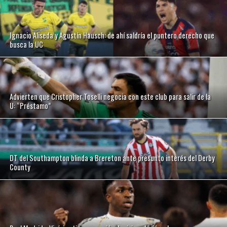
Ignacio Aliseda y Agustín Hausch: de ahí saldría el puntero derecho que
busca la UC
Advierten que Cristopher Toselli negocia con este club para salir de la
U: “Préstamo”
DT del Southampton blinda a Brereton ante presunto interés del Derby
County