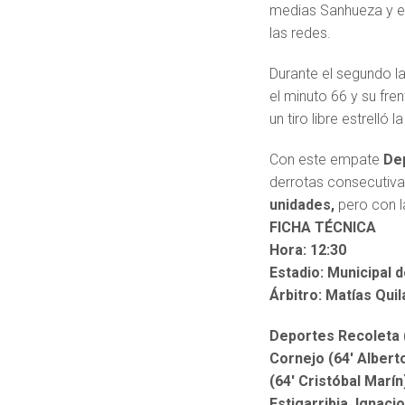
medias Sanhueza y e
las redes.
Durante el segundo 
el minuto 66 y su fre
un tiro libre estrelló
Con este empate
Dep
derrotas consecutiva
unidades,
pero con l
FICHA TÉCNICA
Hora: 12:30
Estadio: Municipal 
Árbitro: Matías Quil
Deportes Recoleta (
Cornejo (64′ Albert
(64′ Cristóbal Marí
Estigarribia, Ignaci