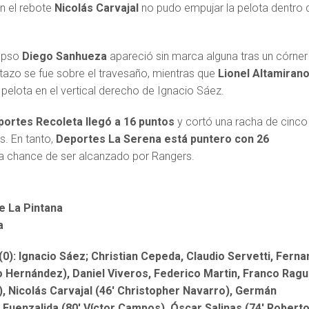
n el rebote
Nicolás Carvajal
no pudo empujar la pelota dentro 
lapso
Diego Sanhueza
apareció sin marca alguna tras un córner
ntazo se fue sobre el travesaño, mientras que
Lionel Altamiran
 la pelota en el vertical derecho de Ignacio Sáez.
ortes Recoleta llegó a 16 puntos
y cortó una racha de cinco
s. En tanto,
Deportes La Serena está puntero con 26
a chance de ser alcanzado por Rangers.
de La Pintana
a
0): Ignacio Sáez; Christian Cepeda, Claudio Servetti, Fern
o Hernández), Daniel Viveros, Federico Martin, Franco Rag
n), Nicolás Carvajal (46′ Christopher Navarro), Germán
o Fuenzalida (80′ Víctor Campos), Óscar Salinas (74′ Robert