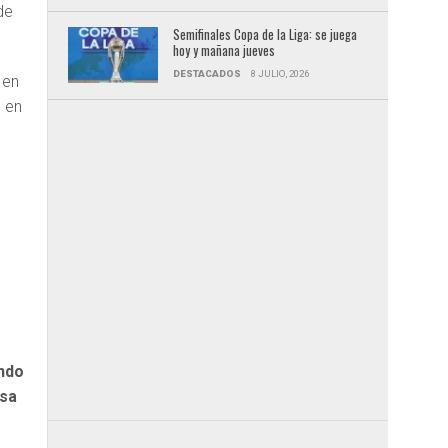
de
Semifinales Copa de la Liga: se juega
hoy y mañana jueves
DESTACADOS
8 JULIO, 2026
 en
o
en
ando
usa
o