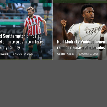
LEER MÁS
LEER MÁS
el Southampton blinda a
eton ante presunto interés
Real Madrid y Vinícius tienen
Derby County
reunión decisiva el miércoles
l Ayala
5 AGOSTO, 2026
Gabriel Ayala
5 AGOSTO, 2026