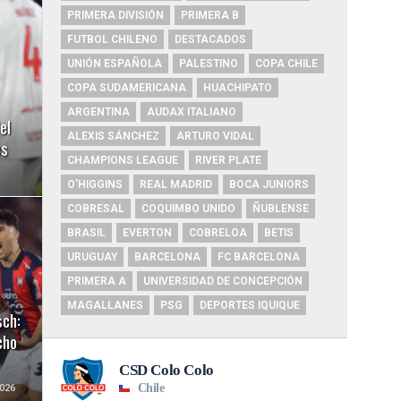
PRIMERA DIVISIÓN
PRIMERA B
FUTBOL CHILENO
DESTACADOS
UNIÓN ESPAÑOLA
PALESTINO
COPA CHILE
COPA SUDAMERICANA
HUACHIPATO
ARGENTINA
AUDAX ITALIANO
el
ALEXIS SÁNCHEZ
ARTURO VIDAL
es
CHAMPIONS LEAGUE
RIVER PLATE
O'HIGGINS
REAL MADRID
BOCA JUNIORS
COBRESAL
COQUIMBO UNIDO
ÑUBLENSE
BRASIL
EVERTON
COBRELOA
BETIS
URUGUAY
BARCELONA
FC BARCELONA
PRIMERA A
UNIVERSIDAD DE CONCEPCIÓN
MAGALLANES
PSG
DEPORTES IQUIQUE
sch:
cho
026