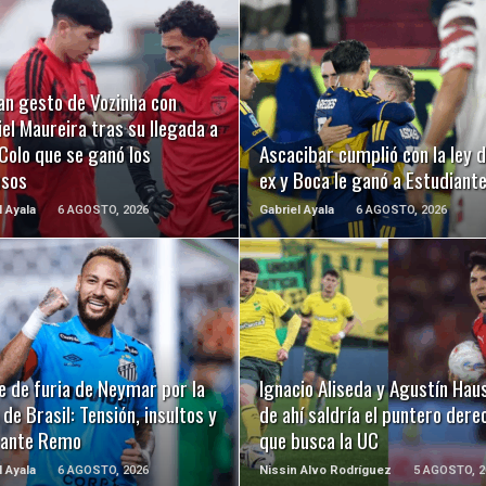
LEER MÁS
LEER MÁS
an gesto de Vozinha con
el Maureira tras su llegada a
Colo que se ganó los
Ascacibar cumplió con la ley d
usos
ex y Boca le ganó a Estudiant
l Ayala
6 AGOSTO, 2026
Gabriel Ayala
6 AGOSTO, 2026
LEER MÁS
LEER MÁS
e de furia de Neymar por la
Ignacio Aliseda y Agustín Hau
de Brasil: Tensión, insultos y
de ahí saldría el puntero dere
 ante Remo
que busca la UC
l Ayala
6 AGOSTO, 2026
Nissin Alvo Rodríguez
5 AGOSTO, 2