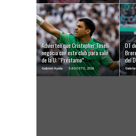
LEER MÁS
Advierten que Cristopher Toselli
DT d
negocia con este club para salir
Brer
de la U: “Préstamo”
del 
Gabriel Ayala
5 AGOSTO, 2026
Gabrie