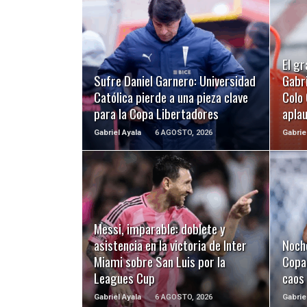
LEER MÁS
El gr
Sufre Daniel Garnero: Universidad
Gabri
Católica pierde a una pieza clave
Colo 
para la Copa Libertadores
apla
Gabriel Ayala
6 AGOSTO, 2026
Gabrie
LEER MÁS
Messi, imparable: doblete y
asistencia en la victoria de Inter
Noch
Miami sobre San Luis por la
Copa 
Leagues Cup
caos
Gabriel Ayala
6 AGOSTO, 2026
Gabrie