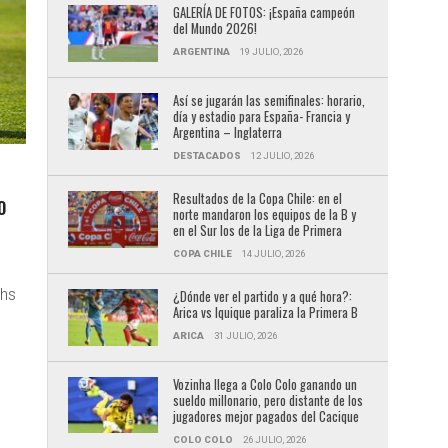
GALERÍA DE FOTOS: ¡España campeón
del Mundo 2026!
ARGENTINA
19 JULIO, 2026
Así se jugarán las semifinales: horario,
día y estadio para España- Francia y
Argentina – Inglaterra
DESTACADOS
12 JULIO, 2026
Resultados de la Copa Chile: en el
O
norte mandaron los equipos de la B y
en el Sur los de la Liga de Primera
COPA CHILE
14 JULIO, 2026
chs
¿Dónde ver el partido y a qué hora?:
Arica vs Iquique paraliza la Primera B
ARICA
31 JULIO, 2026
Vozinha llega a Colo Colo ganando un
sueldo millonario, pero distante de los
jugadores mejor pagados del Cacique
COLO COLO
26 JULIO, 2026