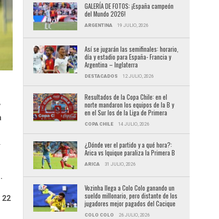
GALERÍA DE FOTOS: ¡España campeón
del Mundo 2026!
ARGENTINA
19 JULIO, 2026
Así se jugarán las semifinales: horario,
día y estadio para España- Francia y
Argentina – Inglaterra
DESTACADOS
12 JULIO, 2026
Resultados de la Copa Chile: en el
.
norte mandaron los equipos de la B y
en el Sur los de la Liga de Primera
a
COPA CHILE
14 JULIO, 2026
.
¿Dónde ver el partido y a qué hora?:
Arica vs Iquique paraliza la Primera B
ARICA
31 JULIO, 2026
.
Vozinha llega a Colo Colo ganando un
sueldo millonario, pero distante de los
 22
jugadores mejor pagados del Cacique
COLO COLO
26 JULIO, 2026