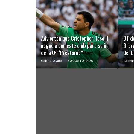
LEER MÁS
Advierten que Cristopher Toselli
DT d
negocia con este club para salir
Brer
de la U: “Préstamo”
del 
Gabriel Ayala
5 AGOSTO, 2026
Gabrie