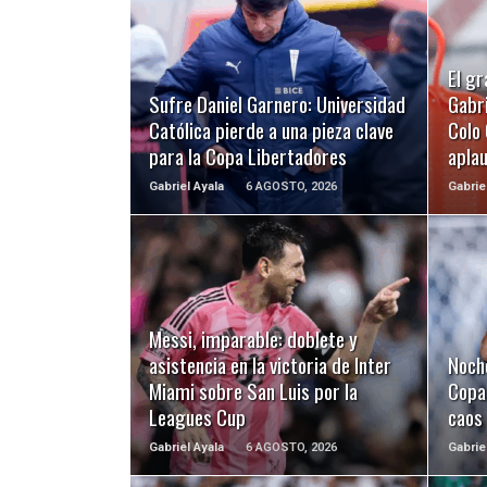
LEER MÁS
El gr
Sufre Daniel Garnero: Universidad
Gabri
Católica pierde a una pieza clave
Colo 
para la Copa Libertadores
apla
Gabriel Ayala
6 AGOSTO, 2026
Gabrie
LEER MÁS
Messi, imparable: doblete y
asistencia en la victoria de Inter
Noch
Miami sobre San Luis por la
Copa 
Leagues Cup
caos
Gabriel Ayala
6 AGOSTO, 2026
Gabrie