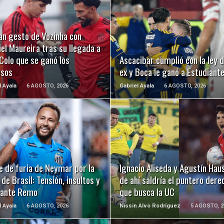
LEER MÁS
LEER MÁS
an gesto de Vozinha con
el Maureira tras su llegada a
Colo que se ganó los
Ascacibar cumplió con la ley d
usos
ex y Boca le ganó a Estudiant
l Ayala
6 AGOSTO, 2026
Gabriel Ayala
6 AGOSTO, 2026
LEER MÁS
LEER MÁS
e de furia de Neymar por la
Ignacio Aliseda y Agustín Hau
de Brasil: Tensión, insultos y
de ahí saldría el puntero dere
 ante Remo
que busca la UC
l Ayala
6 AGOSTO, 2026
Nissin Alvo Rodríguez
5 AGOSTO, 2