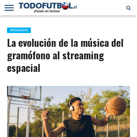
PRIMERA
DIVISIÓN
PRIMERA
SELECCIÓN
CHILENOS
FÚTBOL
B
CHILENA
EN EL
INTERNACIONAL
DESTACADOS
MUNDO
La evolución de la música del
gramófono al streaming
espacial