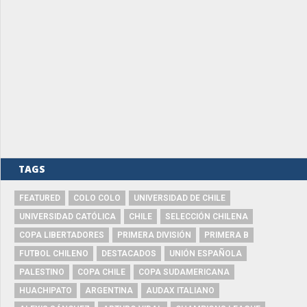
TAGS
FEATURED
COLO COLO
UNIVERSIDAD DE CHILE
UNIVERSIDAD CATÓLICA
CHILE
SELECCIÓN CHILENA
COPA LIBERTADORES
PRIMERA DIVISIÓN
PRIMERA B
FUTBOL CHILENO
DESTACADOS
UNIÓN ESPAÑOLA
PALESTINO
COPA CHILE
COPA SUDAMERICANA
HUACHIPATO
ARGENTINA
AUDAX ITALIANO