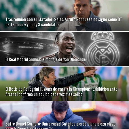
Tras reunión con el ’Matador’ Salas: Arturo Sanhueza no sigue como DT
de Temuco y ya hay 3 candidatos
El Real Madrid anuncia el fichaje de Yan Diomande
El Betis de Pellegrini ilusiona de cara a la Champions: exhibición ante
Arsenal confirma un equipo cada vez más sólido
Sufre Daniel Garnero: Universidad Católica pierde a una pieza clave
para la Copa Libertadores