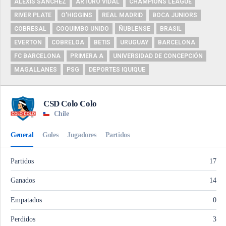
ALEXIS SÁNCHEZ
ARTURO VIDAL
CHAMPIONS LEAGUE
RIVER PLATE
O'HIGGINS
REAL MADRID
BOCA JUNIORS
COBRESAL
COQUIMBO UNIDO
ÑUBLENSE
BRASIL
EVERTON
COBRELOA
BETIS
URUGUAY
BARCELONA
FC BARCELONA
PRIMERA A
UNIVERSIDAD DE CONCEPCIÓN
MAGALLANES
PSG
DEPORTES IQUIQUE