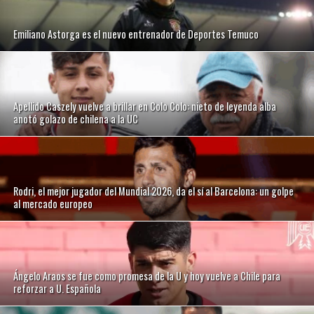
Emiliano Astorga es el nuevo entrenador de Deportes Temuco
Apellido Caszely vuelve a brillar en Colo Colo: nieto de leyenda alba
anotó golazo de chilena a la UC
Rodri, el mejor jugador del Mundial 2026, da el sí al Barcelona: un golpe
al mercado europeo
Ángelo Araos se fue como promesa de la U y hoy vuelve a Chile para
reforzar a U. Española