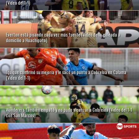
(Video del 1-1)
Everton está pisando cada vez más fuerte (Video de la goleada a
domicilio a Huachipato)
Iquique confirmó su mejoría y le sacó un punto a Cobreloa en Calama
(Video del 1-1)
Wanderers también empató y no pudo alcanzar a Cobreloa (Video del 1-1
con San Marcos)