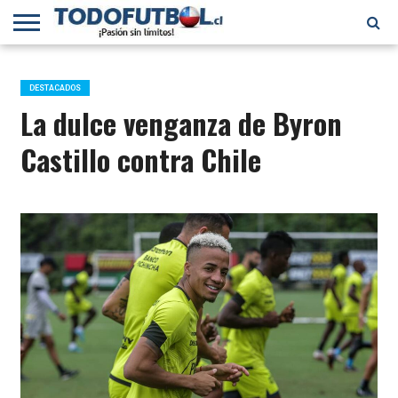
PRIMERA
DIVISIÓN
PRIMERA
SELECCIÓN
CHILENOS
FÚTBOL
B
CHILENA
EN EL
INTERNACIONAL
DESTACADOS
MUNDO
La dulce venganza de Byron
Castillo contra Chile