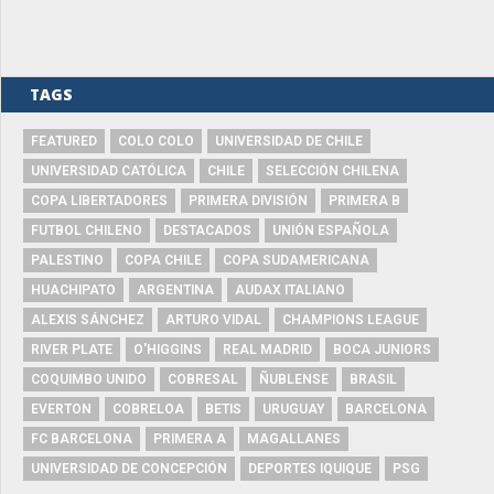
TAGS
FEATURED
COLO COLO
UNIVERSIDAD DE CHILE
UNIVERSIDAD CATÓLICA
CHILE
SELECCIÓN CHILENA
COPA LIBERTADORES
PRIMERA DIVISIÓN
PRIMERA B
FUTBOL CHILENO
DESTACADOS
UNIÓN ESPAÑOLA
PALESTINO
COPA CHILE
COPA SUDAMERICANA
HUACHIPATO
ARGENTINA
AUDAX ITALIANO
ALEXIS SÁNCHEZ
ARTURO VIDAL
CHAMPIONS LEAGUE
RIVER PLATE
O'HIGGINS
REAL MADRID
BOCA JUNIORS
COQUIMBO UNIDO
COBRESAL
ÑUBLENSE
BRASIL
EVERTON
COBRELOA
BETIS
URUGUAY
BARCELONA
FC BARCELONA
PRIMERA A
MAGALLANES
UNIVERSIDAD DE CONCEPCIÓN
DEPORTES IQUIQUE
PSG