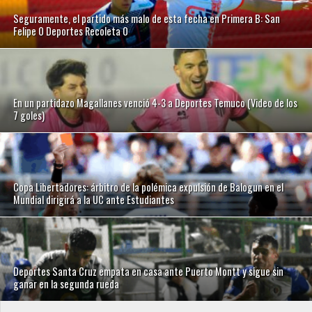
Seguramente, el partido más malo de esta fecha en Primera B: San
Felipe 0 Deportes Recoleta 0
En un partidazo Magallanes venció 4-3 a Deportes Temuco (Video de los
7 goles)
Copa Libertadores: árbitro de la polémica expulsión de Balogun en el
Mundial dirigirá a la UC ante Estudiantes
Deportes Santa Cruz empata en casa ante Puerto Montt y sigue sin
ganar en la segunda rueda