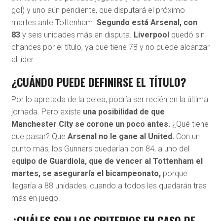
gol) y uno aún pendiente, que disputará el próximo
martes ante Tottenham.
Segundo está Arsenal, con
83
y seis unidades más en disputa.
Liverpool
quedó sin
chances por el título, ya que tiene 78 y no puede alcanzar
al líder.
¿CUÁNDO PUEDE DEFINIRSE EL TÍTULO?
Por lo apretada de la pelea, podría ser recién en la última
jornada. Pero existe
una posibilidad de que
Manchester City se corone un poco antes.
¿Qué tiene
que pasar? Que
Arsenal no le gane al United.
Con un
punto más, los Gunners quedarían con 84, a uno del
e
quipo de Guardiola, que de vencer al Tottenham el
martes, se aseguraría el bicampeonato,
porque
llegaría a 88 unidades, cuando a todos les quedarán tres
más en juego.
¿CUÁLES SON LOS CRITERIOS EN CASO DE