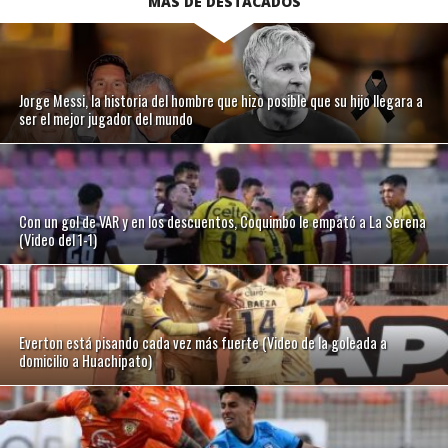
MÁS DE DESTACADOS
Jorge Messi, la historia del hombre que hizo posible que su hijo llegara a
ser el mejor jugador del mundo
Con un gol de VAR y en los descuentos, Coquimbo le empató a La Serena
(Video del 1-1)
Everton está pisando cada vez más fuerte (Video de la goleada a
domicilio a Huachipato)