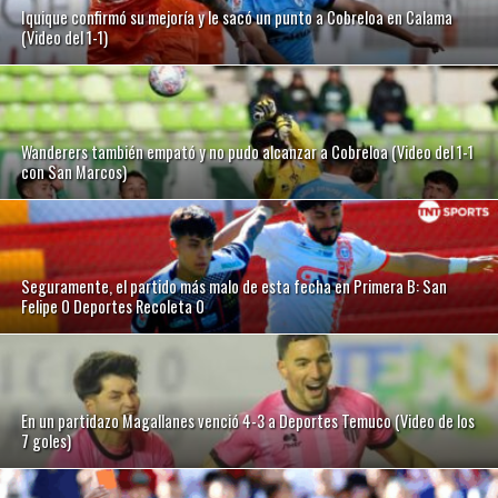
Iquique confirmó su mejoría y le sacó un punto a Cobreloa en Calama
(Video del 1-1)
Wanderers también empató y no pudo alcanzar a Cobreloa (Video del 1-1
con San Marcos)
Seguramente, el partido más malo de esta fecha en Primera B: San
Felipe 0 Deportes Recoleta 0
En un partidazo Magallanes venció 4-3 a Deportes Temuco (Video de los
7 goles)