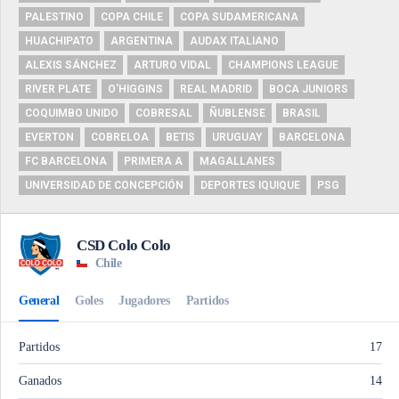
PALESTINO
COPA CHILE
COPA SUDAMERICANA
HUACHIPATO
ARGENTINA
AUDAX ITALIANO
ALEXIS SÁNCHEZ
ARTURO VIDAL
CHAMPIONS LEAGUE
RIVER PLATE
O'HIGGINS
REAL MADRID
BOCA JUNIORS
COQUIMBO UNIDO
COBRESAL
ÑUBLENSE
BRASIL
EVERTON
COBRELOA
BETIS
URUGUAY
BARCELONA
FC BARCELONA
PRIMERA A
MAGALLANES
UNIVERSIDAD DE CONCEPCIÓN
DEPORTES IQUIQUE
PSG