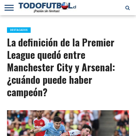
PRIMERA
DIVISIÓN
PRIMERA
SELECCIÓN
CHILENOS
FÚTBOL
B
CHILENA
EN EL
INTERNACIONAL
DESTACADOS
MUNDO
La definición de la Premier
League quedó entre
Manchester City y Arsenal:
¿cuándo puede haber
campeón?