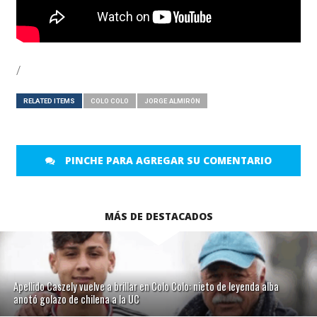
/
RELATED ITEMS
COLO COLO
JORGE ALMIRÓN
PINCHE PARA AGREGAR SU COMENTARIO
MÁS DE DESTACADOS
Apellido Caszely vuelve a brillar en Colo Colo: nieto de leyenda alba
anotó golazo de chilena a la UC