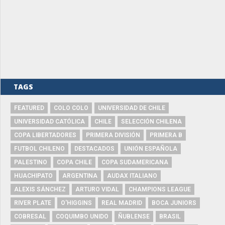
TAGS
FEATURED
COLO COLO
UNIVERSIDAD DE CHILE
UNIVERSIDAD CATÓLICA
CHILE
SELECCIÓN CHILENA
COPA LIBERTADORES
PRIMERA DIVISIÓN
PRIMERA B
FUTBOL CHILENO
DESTACADOS
UNIÓN ESPAÑOLA
PALESTINO
COPA CHILE
COPA SUDAMERICANA
HUACHIPATO
ARGENTINA
AUDAX ITALIANO
ALEXIS SÁNCHEZ
ARTURO VIDAL
CHAMPIONS LEAGUE
RIVER PLATE
O'HIGGINS
REAL MADRID
BOCA JUNIORS
COBRESAL
COQUIMBO UNIDO
ÑUBLENSE
BRASIL