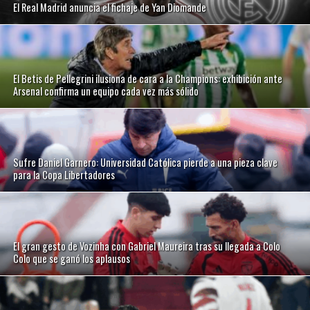
El Real Madrid anuncia el fichaje de Yan Diomande
El Betis de Pellegrini ilusiona de cara a la Champions: exhibición ante
Arsenal confirma un equipo cada vez más sólido
Sufre Daniel Garnero: Universidad Católica pierde a una pieza clave
para la Copa Libertadores
El gran gesto de Vozinha con Gabriel Maureira tras su llegada a Colo
Colo que se ganó los aplausos