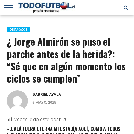
PRIMERA
DIVISIÓN
PRIMERA
SELECCIÓN
CHILENOS
FÚTBOL
B
CHILENA
EN EL
INTERNACIONAL
DESTACADOS
MUNDO
¿ Jorge Almirón se puso el
parche antes de la herida?:
“Sé que en algún momento los
ciclos se cumplen”
GABRIEL AYALA
5 MAYO, 2025
Veces leído este post:
20
«OJALÁ FUERA ETERNA MI ESTADÍA AQUÍ, COMO A TODOS