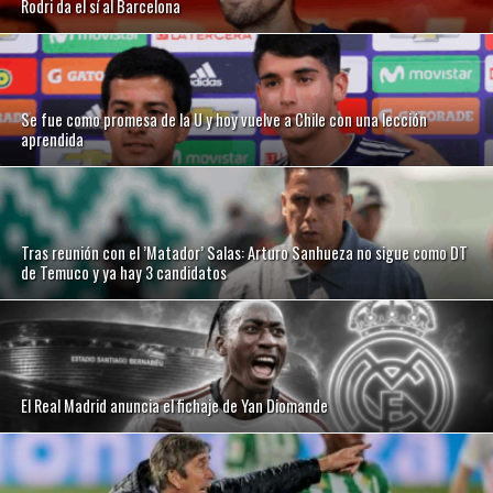
Rodri da el sí al Barcelona
Se fue como promesa de la U y hoy vuelve a Chile con una lección
aprendida
Tras reunión con el ’Matador’ Salas: Arturo Sanhueza no sigue como DT
de Temuco y ya hay 3 candidatos
El Real Madrid anuncia el fichaje de Yan Diomande