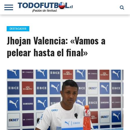
PRIMERA
DIVISIÓN
PRIMERA
SELECCIÓN
CHILENOS
FÚTBOL
B
CHILENA
EN EL
INTERNACIONAL
DESTACADOS
MUNDO
Jhojan Valencia: «Vamos a
pelear hasta el final»