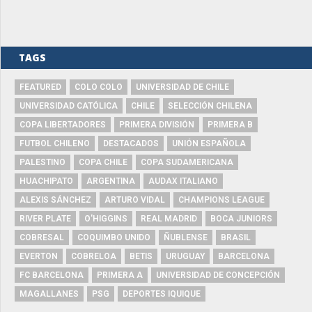
TAGS
FEATURED
COLO COLO
UNIVERSIDAD DE CHILE
UNIVERSIDAD CATÓLICA
CHILE
SELECCIÓN CHILENA
COPA LIBERTADORES
PRIMERA DIVISIÓN
PRIMERA B
FUTBOL CHILENO
DESTACADOS
UNIÓN ESPAÑOLA
PALESTINO
COPA CHILE
COPA SUDAMERICANA
HUACHIPATO
ARGENTINA
AUDAX ITALIANO
ALEXIS SÁNCHEZ
ARTURO VIDAL
CHAMPIONS LEAGUE
RIVER PLATE
O'HIGGINS
REAL MADRID
BOCA JUNIORS
COBRESAL
COQUIMBO UNIDO
ÑUBLENSE
BRASIL
EVERTON
COBRELOA
BETIS
URUGUAY
BARCELONA
FC BARCELONA
PRIMERA A
UNIVERSIDAD DE CONCEPCIÓN
MAGALLANES
PSG
DEPORTES IQUIQUE