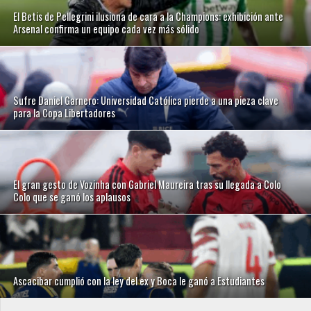
El Betis de Pellegrini ilusiona de cara a la Champions: exhibición ante
Arsenal confirma un equipo cada vez más sólido
Sufre Daniel Garnero: Universidad Católica pierde a una pieza clave
para la Copa Libertadores
El gran gesto de Vozinha con Gabriel Maureira tras su llegada a Colo
Colo que se ganó los aplausos
Ascacibar cumplió con la ley del ex y Boca le ganó a Estudiantes