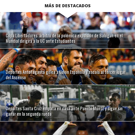
MÁS DE DESTACADOS
Copa Libertadores: árbitro de la polémica expulsión de Balogun en el
Mundial dirigirá a la UC ante Estudiantes
Deportes Antofagasta golea a Unión Española y escala al tercer lugar
del Ascenso
Deportes Santa Cruz empata en casa ante Puerto Montt y sigue sin
ganar en la segunda rueda