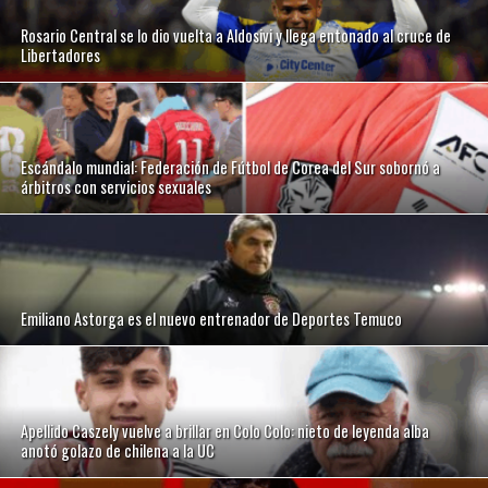
Rosario Central se lo dio vuelta a Aldosivi y llega entonado al cruce de
Libertadores
Escándalo mundial: Federación de Fútbol de Corea del Sur sobornó a
árbitros con servicios sexuales
Emiliano Astorga es el nuevo entrenador de Deportes Temuco
Apellido Caszely vuelve a brillar en Colo Colo: nieto de leyenda alba
anotó golazo de chilena a la UC