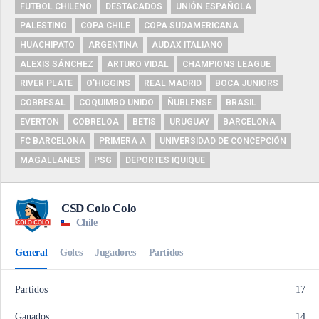
FUTBOL CHILENO
DESTACADOS
UNIÓN ESPAÑOLA
PALESTINO
COPA CHILE
COPA SUDAMERICANA
HUACHIPATO
ARGENTINA
AUDAX ITALIANO
ALEXIS SÁNCHEZ
ARTURO VIDAL
CHAMPIONS LEAGUE
RIVER PLATE
O'HIGGINS
REAL MADRID
BOCA JUNIORS
COBRESAL
COQUIMBO UNIDO
ÑUBLENSE
BRASIL
EVERTON
COBRELOA
BETIS
URUGUAY
BARCELONA
FC BARCELONA
PRIMERA A
UNIVERSIDAD DE CONCEPCIÓN
MAGALLANES
PSG
DEPORTES IQUIQUE