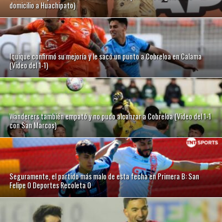
domicilio a Huachipato)
Iquique confirmó su mejoría y le sacó un punto a Cobreloa en Calama
(Video del 1-1)
Wanderers también empató y no pudo alcanzar a Cobreloa (Video del 1-1
con San Marcos)
Seguramente, el partido más malo de esta fecha en Primera B: San
Felipe 0 Deportes Recoleta 0