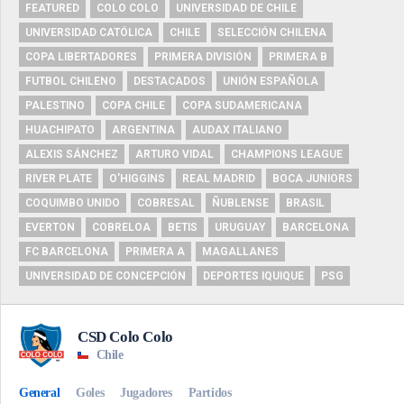
FEATURED
COLO COLO
UNIVERSIDAD DE CHILE
UNIVERSIDAD CATÓLICA
CHILE
SELECCIÓN CHILENA
COPA LIBERTADORES
PRIMERA DIVISIÓN
PRIMERA B
FUTBOL CHILENO
DESTACADOS
UNIÓN ESPAÑOLA
PALESTINO
COPA CHILE
COPA SUDAMERICANA
HUACHIPATO
ARGENTINA
AUDAX ITALIANO
ALEXIS SÁNCHEZ
ARTURO VIDAL
CHAMPIONS LEAGUE
RIVER PLATE
O'HIGGINS
REAL MADRID
BOCA JUNIORS
COQUIMBO UNIDO
COBRESAL
ÑUBLENSE
BRASIL
EVERTON
COBRELOA
BETIS
URUGUAY
BARCELONA
FC BARCELONA
PRIMERA A
MAGALLANES
UNIVERSIDAD DE CONCEPCIÓN
DEPORTES IQUIQUE
PSG