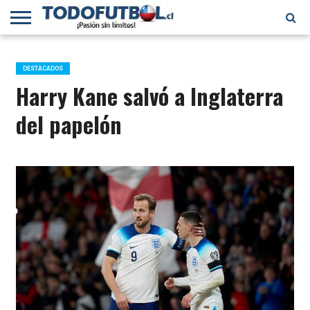
PRIMERA
DIVISIÓN
PRIMERA
SELECCIÓN
CHILENOS
FÚTBOL
B
CHILENA
EN EL
INTERNACIONAL
DESTACADOS
MUNDO
Harry Kane salvó a Inglaterra
del papelón