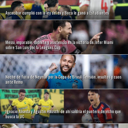
Ascacibar cumplió con la ley del ex y Boca le ganó a Estudiantes
Messi, imparable: doblete y asistencia en la victoria de Inter Miami
sobre San Luis por la Leagues Cup
Noche de furia de Neymar por la Copa de Brasil: Tensión, insultos y caos
ante Remo
Ignacio Aliseda y Agustín Hausch: de ahí saldría el puntero derecho que
busca la UC