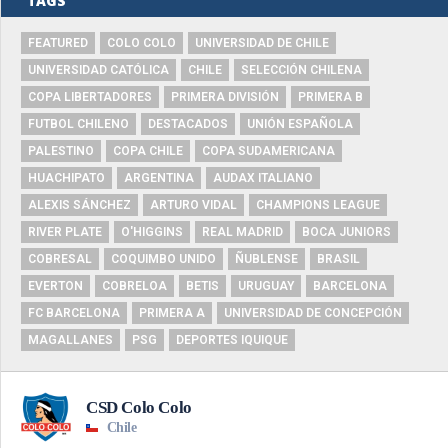
TAGS
FEATURED
COLO COLO
UNIVERSIDAD DE CHILE
UNIVERSIDAD CATÓLICA
CHILE
SELECCIÓN CHILENA
COPA LIBERTADORES
PRIMERA DIVISIÓN
PRIMERA B
FUTBOL CHILENO
DESTACADOS
UNIÓN ESPAÑOLA
PALESTINO
COPA CHILE
COPA SUDAMERICANA
HUACHIPATO
ARGENTINA
AUDAX ITALIANO
ALEXIS SÁNCHEZ
ARTURO VIDAL
CHAMPIONS LEAGUE
RIVER PLATE
O'HIGGINS
REAL MADRID
BOCA JUNIORS
COBRESAL
COQUIMBO UNIDO
ÑUBLENSE
BRASIL
EVERTON
COBRELOA
BETIS
URUGUAY
BARCELONA
FC BARCELONA
PRIMERA A
UNIVERSIDAD DE CONCEPCIÓN
MAGALLANES
PSG
DEPORTES IQUIQUE