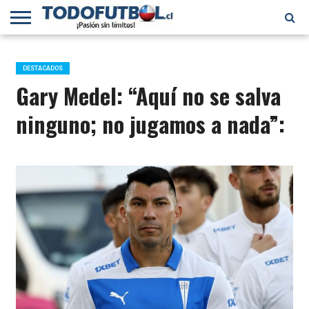
PRIMERA
DIVISIÓN
PRIMERA
SELECCIÓN
CHILENOS
FÚTBOL
B
CHILENA
EN EL
INTERNACIONAL
DESTACADOS
MUNDO
Gary Medel: “Aquí no se salva
ninguno; no jugamos a nada”: