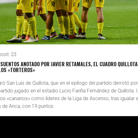
post:
23
ESUENTOS ANOTADO POR JAVIER RETAMALES, EL CUADRO QUILLOT
LOS «TORTEROS»
gró San Luis de Quillota, que en el epílogo del partido derrotó por
partido jugado en el estadio Lucio Fariña Fernández de Quillota. 
los «canarios» como líderes de la Liga de Ascenso, tras igualar 
 de Arica, con 19 puntos.