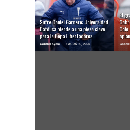
LEER MÁS
El gr
Sufre Daniel Garnero: Universidad
Gabri
Católica pierde a una pieza clave
Colo 
para la Copa Libertadores
apla
Gabriel Ayala
6 AGOSTO, 2026
Gabrie