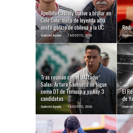
LEER MÁS
Apellido Caszely vuelve a brillar en
Colo Colo: nieto de leyenda alba
anotó golazo de chilena a la UC
Rodri
Gabriel Ayala
7 AGOSTO, 2026
Gabrie
LEER MÁS
Tras reunión con el ’Matador’
Salas: Arturo Sanhueza no sigue
como DT de Temuco y ya hay 3
El Re
candidatos
de Y
Gabriel Ayala
7 AGOSTO, 2026
Gabrie