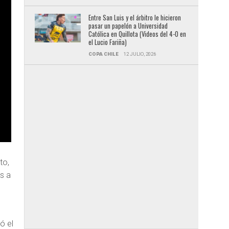
Entre San Luis y el árbitro le hicieron
pasar un papelón a Universidad
Católica en Quillota (Videos del 4-0 en
el Lucio Fariña)
COPA CHILE
12 JULIO, 2026
to,
ás a
ó el