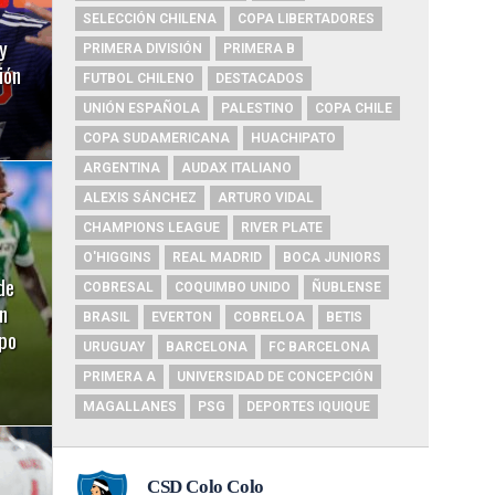
SELECCIÓN CHILENA
COPA LIBERTADORES
y
PRIMERA DIVISIÓN
PRIMERA B
ión
FUTBOL CHILENO
DESTACADOS
UNIÓN ESPAÑOLA
PALESTINO
COPA CHILE
COPA SUDAMERICANA
HUACHIPATO
ARGENTINA
AUDAX ITALIANO
ALEXIS SÁNCHEZ
ARTURO VIDAL
CHAMPIONS LEAGUE
RIVER PLATE
O'HIGGINS
REAL MADRID
BOCA JUNIORS
de
COBRESAL
COQUIMBO UNIDO
ÑUBLENSE
n
BRASIL
EVERTON
COBRELOA
BETIS
ipo
URUGUAY
BARCELONA
FC BARCELONA
PRIMERA A
UNIVERSIDAD DE CONCEPCIÓN
MAGALLANES
PSG
DEPORTES IQUIQUE