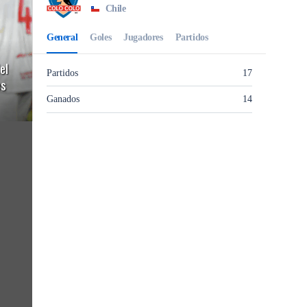
el
es