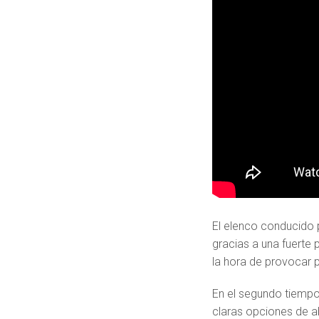
El elenco conducido p
gracias a una fuerte 
la hora de provocar p
En el segundo tiempo
claras opciones de ab