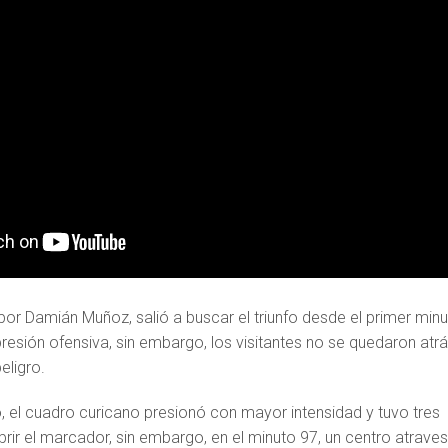
or Damián Muñoz, salió a buscar el triunfo desde el primer minu
presión ofensiva, sin embargo, los visitantes no se quedaron atr
eligro.
, el cuadro curicano presionó con mayor intensidad y tuvo tres
rir el marcador, sin embargo, en el minuto 97, un centro atraves