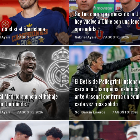
LEER MÁS
LEER MÁS
Se fue como promesa de la U 
hoy vuelve a Chile con una lecc
 da el sí al Barcelona
aprendida
l Ayala
7 AGOSTO, 2026
Gabriel Ayala
7 AGOSTO, 2026
LEER MÁS
LEER MÁS
El Betis de Pellegrini ilusiona 
cara a la Champions: exhibició
al Madrid anuncia el fichaje
ante Arsenal confirma un equ
an Diomande
cada vez más sólido
l Ayala
7 AGOSTO, 2026
Sol Garcia Lineros
7 AGOSTO, 2026