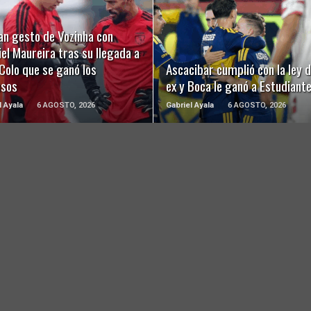
LEER MÁS
LEER MÁS
an gesto de Vozinha con
el Maureira tras su llegada a
Colo que se ganó los
Ascacibar cumplió con la ley d
usos
ex y Boca le ganó a Estudiant
l Ayala
6 AGOSTO, 2026
Gabriel Ayala
6 AGOSTO, 2026