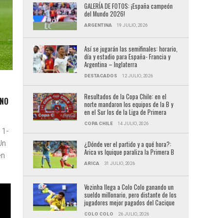
GALERÍA DE FOTOS: ¡España campeón
del Mundo 2026!
ARGENTINA
19 JULIO, 2026
Así se jugarán las semifinales: horario,
día y estadio para España- Francia y
Argentina – Inglaterra
DESTACADOS
12 JULIO, 2026
Resultados de la Copa Chile: en el
ANO
norte mandaron los equipos de la B y
en el Sur los de la Liga de Primera
COPA CHILE
14 JULIO, 2026
 1-
Un
¿Dónde ver el partido y a qué hora?:
Arica vs Iquique paraliza la Primera B
en
ARICA
31 JULIO, 2026
Vozinha llega a Colo Colo ganando un
sueldo millonario, pero distante de los
jugadores mejor pagados del Cacique
COLO COLO
26 JULIO, 2026