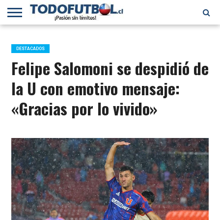
PRIMERA
DIVISIÓN
PRIMERA
SELECCIÓN
CHILENOS
FÚTBOL
B
CHILENA
EN EL
INTERNACIONAL
DESTACADOS
MUNDO
Felipe Salomoni se despidió de
la U con emotivo mensaje:
«Gracias por lo vivido»