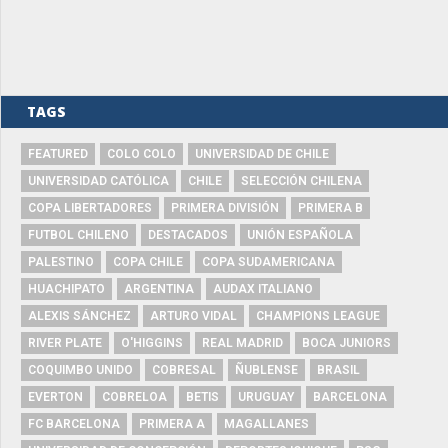
TAGS
FEATURED
COLO COLO
UNIVERSIDAD DE CHILE
UNIVERSIDAD CATÓLICA
CHILE
SELECCIÓN CHILENA
COPA LIBERTADORES
PRIMERA DIVISIÓN
PRIMERA B
FUTBOL CHILENO
DESTACADOS
UNIÓN ESPAÑOLA
PALESTINO
COPA CHILE
COPA SUDAMERICANA
HUACHIPATO
ARGENTINA
AUDAX ITALIANO
ALEXIS SÁNCHEZ
ARTURO VIDAL
CHAMPIONS LEAGUE
RIVER PLATE
O'HIGGINS
REAL MADRID
BOCA JUNIORS
COQUIMBO UNIDO
COBRESAL
ÑUBLENSE
BRASIL
EVERTON
COBRELOA
BETIS
URUGUAY
BARCELONA
FC BARCELONA
PRIMERA A
MAGALLANES