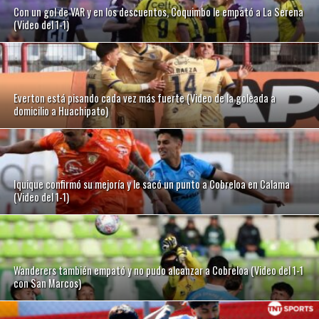
Con un gol de VAR y en los descuentos, Coquimbo le empató a La Serena
(Video del 1-1)
Everton está pisando cada vez más fuerte (Video de la goleada a
domicilio a Huachipato)
Iquique confirmó su mejoría y le sacó un punto a Cobreloa en Calama
(Video del 1-1)
Wanderers también empató y no pudo alcanzar a Cobreloa (Video del 1-1
con San Marcos)