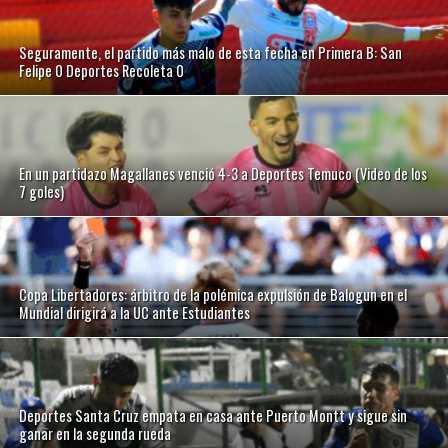
Seguramente, el partido más malo de esta fecha en Primera B: San
Felipe 0 Deportes Recoleta 0
En un partidazo Magallanes venció 4-3 a Deportes Temuco (Video de los
7 goles)
Copa Libertadores: árbitro de la polémica expulsión de Balogun en el
Mundial dirigirá a la UC ante Estudiantes
Deportes Santa Cruz empata en casa ante Puerto Montt y sigue sin
ganar en la segunda rueda