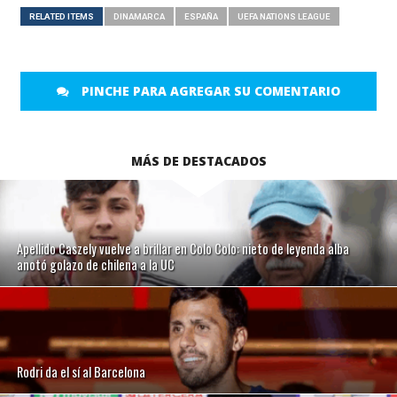
RELATED ITEMS
DINAMARCA
ESPAÑA
UEFA NATIONS LEAGUE
PINCHE PARA AGREGAR SU COMENTARIO
MÁS DE DESTACADOS
Apellido Caszely vuelve a brillar en Colo Colo: nieto de leyenda alba
anotó golazo de chilena a la UC
Rodri da el sí al Barcelona