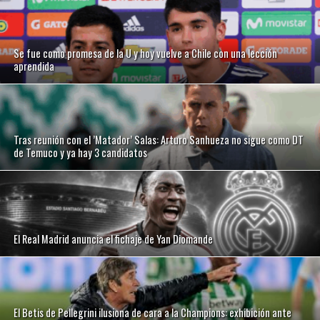
Se fue como promesa de la U y hoy vuelve a Chile con una lección
aprendida
Tras reunión con el ’Matador’ Salas: Arturo Sanhueza no sigue como DT
de Temuco y ya hay 3 candidatos
El Real Madrid anuncia el fichaje de Yan Diomande
El Betis de Pellegrini ilusiona de cara a la Champions: exhibición ante