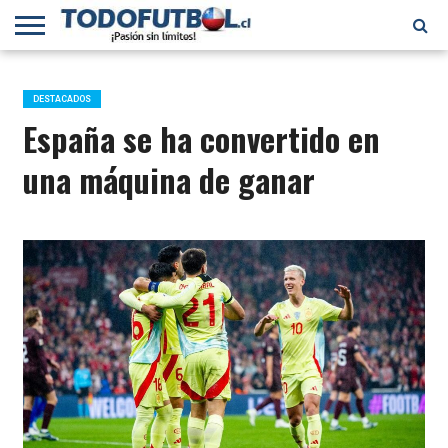
PRIMERA
DIVISIÓN
PRIMERA
SELECCIÓN
CHILENOS
FÚTBOL
B
CHILENA
EN EL
INTERNACIONAL
DESTACADOS
MUNDO
España se ha convertido en
una máquina de ganar