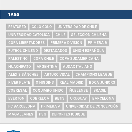
TAGS
FEATURED
COLO COLO
UNIVERSIDAD DE CHILE
UNIVERSIDAD CATÓLICA
CHILE
SELECCIÓN CHILENA
COPA LIBERTADORES
PRIMERA DIVISIÓN
PRIMERA B
FUTBOL CHILENO
DESTACADOS
UNIÓN ESPAÑOLA
PALESTINO
COPA CHILE
COPA SUDAMERICANA
HUACHIPATO
ARGENTINA
AUDAX ITALIANO
ALEXIS SÁNCHEZ
ARTURO VIDAL
CHAMPIONS LEAGUE
RIVER PLATE
O'HIGGINS
REAL MADRID
BOCA JUNIORS
COBRESAL
COQUIMBO UNIDO
ÑUBLENSE
BRASIL
EVERTON
COBRELOA
BETIS
URUGUAY
BARCELONA
FC BARCELONA
PRIMERA A
UNIVERSIDAD DE CONCEPCIÓN
MAGALLANES
PSG
DEPORTES IQUIQUE