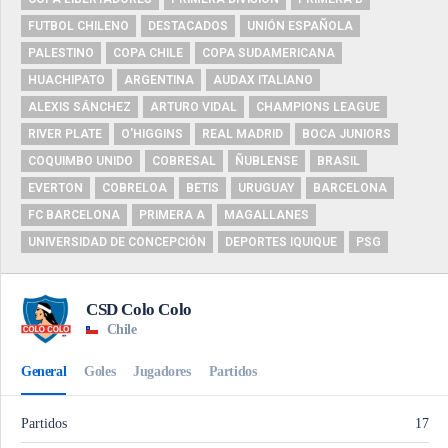
FUTBOL CHILENO
DESTACADOS
UNIÓN ESPAÑOLA
PALESTINO
COPA CHILE
COPA SUDAMERICANA
HUACHIPATO
ARGENTINA
AUDAX ITALIANO
ALEXIS SÁNCHEZ
ARTURO VIDAL
CHAMPIONS LEAGUE
RIVER PLATE
O'HIGGINS
REAL MADRID
BOCA JUNIORS
COQUIMBO UNIDO
COBRESAL
ÑUBLENSE
BRASIL
EVERTON
COBRELOA
BETIS
URUGUAY
BARCELONA
FC BARCELONA
PRIMERA A
MAGALLANES
UNIVERSIDAD DE CONCEPCIÓN
DEPORTES IQUIQUE
PSG