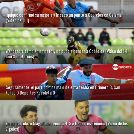
Iquique confirmó su mejoría y le sacó un punto a Cobreloa en Calama
(Video del 1-1)
Wanderers también empató y no pudo alcanzar a Cobreloa (Video del 1-1
con San Marcos)
Seguramente, el partido más malo de esta fecha en Primera B: San
Felipe 0 Deportes Recoleta 0
En un partidazo Magallanes venció 4-3 a Deportes Temuco (Video de los
7 goles)