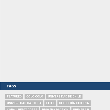
TAGS
FEATURED
COLO COLO
UNIVERSIDAD DE CHILE
UNIVERSIDAD CATÓLICA
CHILE
SELECCIÓN CHILENA
COPA LIBERTADORES
PRIMERA DIVISIÓN
PRIMERA B