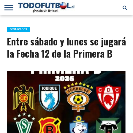
PRIMERA
DIVISIÓN
PRIMERA
SELECCIÓN
CHILENOS
FÚTBOL
B
CHILENA
EN EL
INTERNACIONAL
DESTACADOS
MUNDO
Entre sábado y lunes se jugará
la Fecha 12 de la Primera B