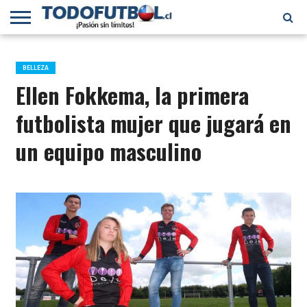
PRIMERA
DIVISIÓN
PRIMERA
SELECCIÓN
CHILENOS
FÚTBOL
B
CHILENA
EN EL
INTERNACIONAL
BELLEZA
MUNDO
Ellen Fokkema, la primera
futbolista mujer que jugará en
un equipo masculino