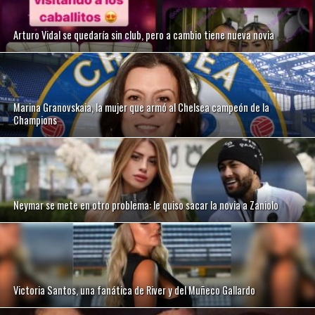
Arturo Vidal se quedaría sin club, pero a cambio tiene nueva novia
Marina Granovskaia, la mujer que armó al Chelsea campeón de la
Champions
Neymar se mete en otro problema: le quiso sacar la novia a Zaniolo
Victoria Santos, una fanática de River y del Muñeco Gallardo