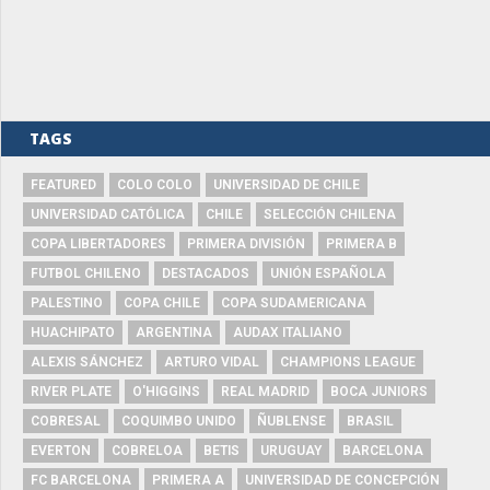
TAGS
FEATURED
COLO COLO
UNIVERSIDAD DE CHILE
UNIVERSIDAD CATÓLICA
CHILE
SELECCIÓN CHILENA
COPA LIBERTADORES
PRIMERA DIVISIÓN
PRIMERA B
FUTBOL CHILENO
DESTACADOS
UNIÓN ESPAÑOLA
PALESTINO
COPA CHILE
COPA SUDAMERICANA
HUACHIPATO
ARGENTINA
AUDAX ITALIANO
ALEXIS SÁNCHEZ
ARTURO VIDAL
CHAMPIONS LEAGUE
RIVER PLATE
O'HIGGINS
REAL MADRID
BOCA JUNIORS
COBRESAL
COQUIMBO UNIDO
ÑUBLENSE
BRASIL
EVERTON
COBRELOA
BETIS
URUGUAY
BARCELONA
FC BARCELONA
PRIMERA A
UNIVERSIDAD DE CONCEPCIÓN