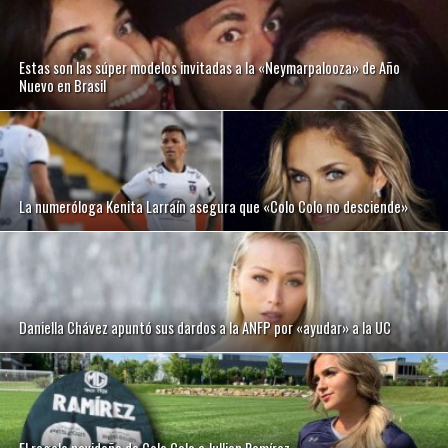
Estas son las súper modelos invitadas a la «Neymarpalooza» de Año
Nuevo en Brasil
La numeróloga Kenita Larraín asegura que «Colo Colo no desciende»
Daniella Chávez apuntó sus dardos a la ANFP por «ayudar» a la UC