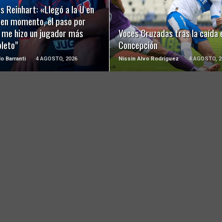
LEER MÁS
LEER MÁS
s Reinhart: «Llegó a la U en
uen momento, el paso por
a me hizo un jugador más
Voces Cruzadas tras la caída 
leto”
Concepción
o Barranti
4 AGOSTO, 2026
Nissin Alvo Rodríguez
4 AGOSTO, 2