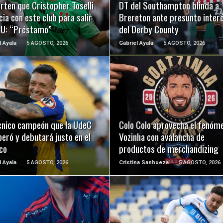
rten que Cristopher Toselli
DT del Southampton blinda a
ia con este club para salir
Brereton ante presunto inter
a U: “Préstamo”
del Derby County
l Ayala
5 AGOSTO, 2026
Gabriel Ayala
5 AGOSTO, 2026
LEER MÁS
LEER MÁS
écnico campeón que la UdeC
Colo Colo aprovecha el fenóm
eró y debutará justo en el
Vozinha con avalancha de
co
productos de merchandizing
l Ayala
5 AGOSTO, 2026
Cristina Sanhueza
5 AGOSTO, 2026