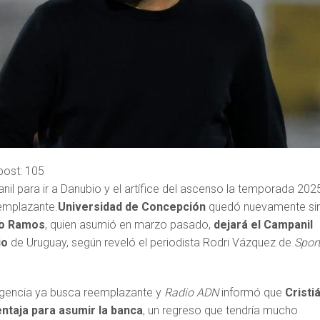
post:
105
il para ir a Danubio y el artífice del ascenso la temporada 202
emplazante.
Universidad de Concepción
quedó nuevamente si
o Ramos
, quien asumió en marzo pasado,
dejará el Campanil
io
de Uruguay, según reveló el periodista Rodri Vázquez de
Spor
irigencia ya busca reemplazante y
Radio ADN
informó que
Cristi
ntaja para asumir la banca
, un regreso que tendría mucho