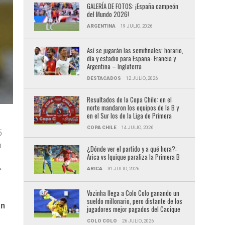
GALERÍA DE FOTOS: ¡España campeón
del Mundo 2026!
ARGENTINA
19 JULIO, 2026
Así se jugarán las semifinales: horario,
día y estadio para España- Francia y
Argentina – Inglaterra
DESTACADOS
12 JULIO, 2026
Resultados de la Copa Chile: en el
norte mandaron los equipos de la B y
en el Sur los de la Liga de Primera
COPA CHILE
14 JULIO, 2026
5
n
¿Dónde ver el partido y a qué hora?:
Arica vs Iquique paraliza la Primera B
ARICA
31 JULIO, 2026
t
Vozinha llega a Colo Colo ganando un
sueldo millonario, pero distante de los
án
jugadores mejor pagados del Cacique
COLO COLO
26 JULIO, 2026