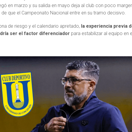
egó en marzo y su salida en mayo deja al club con poco marge
 de que el Campeonato Nacional entre en su tramo decisivo.
na de riesgo y el calendario apretado,
la experiencia previa 
dría ser el factor diferenciador
para estabilizar al equipo en e