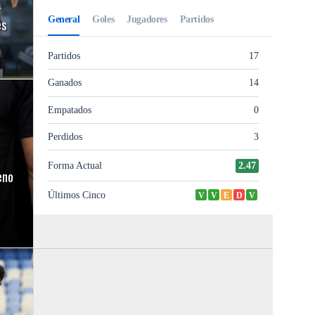
és
eno