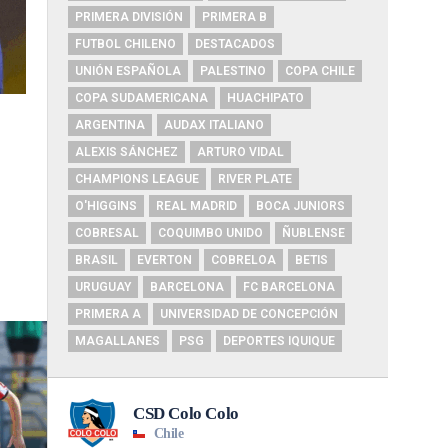
PRIMERA DIVISIÓN
PRIMERA B
FUTBOL CHILENO
DESTACADOS
UNIÓN ESPAÑOLA
PALESTINO
COPA CHILE
COPA SUDAMERICANA
HUACHIPATO
ARGENTINA
AUDAX ITALIANO
ALEXIS SÁNCHEZ
ARTURO VIDAL
CHAMPIONS LEAGUE
RIVER PLATE
O'HIGGINS
REAL MADRID
BOCA JUNIORS
COBRESAL
COQUIMBO UNIDO
ÑUBLENSE
BRASIL
EVERTON
COBRELOA
BETIS
URUGUAY
BARCELONA
FC BARCELONA
PRIMERA A
UNIVERSIDAD DE CONCEPCIÓN
MAGALLANES
PSG
DEPORTES IQUIQUE