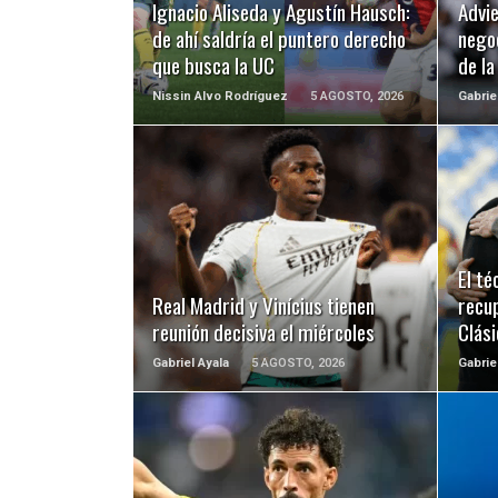
Ignacio Aliseda y Agustín Hausch:
Advie
de ahí saldría el puntero derecho
negoc
que busca la UC
de l
Nissin Alvo Rodríguez
5 AGOSTO, 2026
Gabrie
LEER MÁS
El t
Real Madrid y Vinícius tienen
recup
reunión decisiva el miércoles
Clási
Gabriel Ayala
5 AGOSTO, 2026
Gabrie