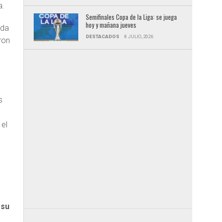
a.
Semifinales Copa de la Liga: se juega
hoy y mañana jueves
ada
DESTACADOS
8 JULIO, 2026
ron
s
 el
 su