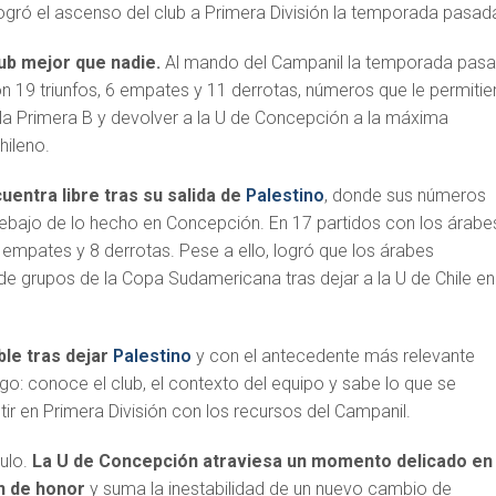
 logró el ascenso del club a Primera División la temporada pasad
ub mejor que nadie.
Al mando del Campanil la temporada pas
con 19 triunfos, 6 empates y 11 derrotas, números que le permitie
e la Primera B y devolver a la U de Concepción a la máxima
hileno.
entra libre tras su salida de
Palestino
, donde sus números
ebajo de lo hecho en Concepción. En 17 partidos con los árabe
 empates y 8 derrotas. Pese a ello, logró que los árabes
de grupos de la Copa Sudamericana tras dejar a la U de Chile en
le tras dejar
Palestino
y con el antecedente más relevante
go: conoce el club, el contexto del equipo y sabe lo que se
r en Primera División con los recursos del Campanil.
ulo.
La U de Concepción atraviesa un momento delicado en
ón de honor
y suma la inestabilidad de un nuevo cambio de