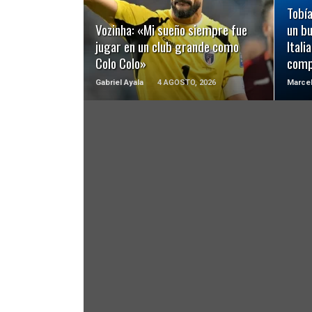
LEER MÁS
Tobía
Vozinha: «Mi sueño siempre fue
un b
jugar en un club grande como
Itali
Colo Colo»
comp
Gabriel Ayala
4 AGOSTO, 2026
Marcel