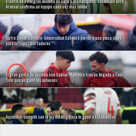
El Betis de Pellegrini ilusiona de cara a la Champions: exhibición ante
Arsenal confirma un equipo cada vez más sólido
Sufre Daniel Garnero: Universidad Católica pierde a una pieza clave
para la Copa Libertadores
El gran gesto de Vozinha con Gabriel Maureira tras su llegada a Colo
Colo que se ganó los aplausos
Ascacibar cumplió con la ley del ex y Boca le ganó a Estudiantes