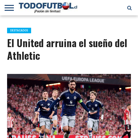
PRIMERA
DIVISIÓN
PRIMERA
SELECCIÓN
CHILENOS
FÚTBOL
B
CHILENA
EN EL
INTERNACIONAL
DESTACADOS
MUNDO
El United arruina el sueño del
Athletic