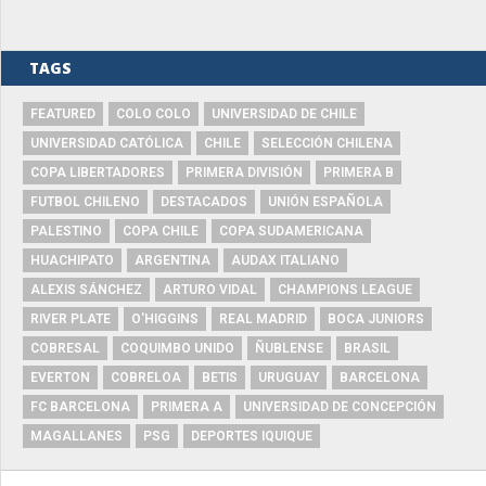
TAGS
FEATURED
COLO COLO
UNIVERSIDAD DE CHILE
UNIVERSIDAD CATÓLICA
CHILE
SELECCIÓN CHILENA
COPA LIBERTADORES
PRIMERA DIVISIÓN
PRIMERA B
FUTBOL CHILENO
DESTACADOS
UNIÓN ESPAÑOLA
PALESTINO
COPA CHILE
COPA SUDAMERICANA
HUACHIPATO
ARGENTINA
AUDAX ITALIANO
ALEXIS SÁNCHEZ
ARTURO VIDAL
CHAMPIONS LEAGUE
RIVER PLATE
O'HIGGINS
REAL MADRID
BOCA JUNIORS
COBRESAL
COQUIMBO UNIDO
ÑUBLENSE
BRASIL
EVERTON
COBRELOA
BETIS
URUGUAY
BARCELONA
FC BARCELONA
PRIMERA A
UNIVERSIDAD DE CONCEPCIÓN
MAGALLANES
PSG
DEPORTES IQUIQUE