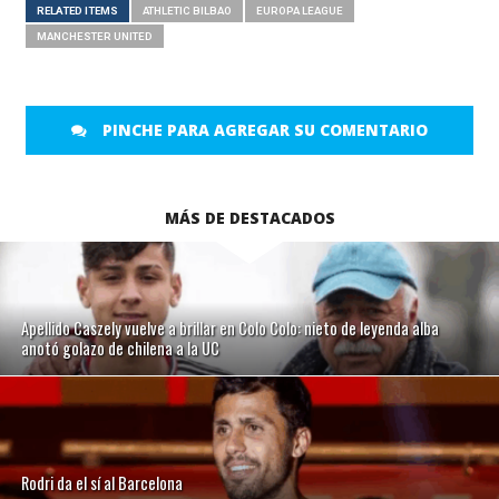
RELATED ITEMS
ATHLETIC BILBAO
EUROPA LEAGUE
MANCHESTER UNITED
PINCHE PARA AGREGAR SU COMENTARIO
MÁS DE DESTACADOS
Apellido Caszely vuelve a brillar en Colo Colo: nieto de leyenda alba
anotó golazo de chilena a la UC
Rodri da el sí al Barcelona