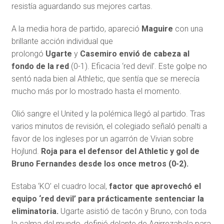
resistía aguardando sus mejores cartas.
A la media hora de partido, apareció
Maguire
con una
brillante acción individual que
prolongó
Ugarte
y
Casemiro envió de cabeza al
fondo de la red
(0-1). Eficacia ‘red devil’. Este golpe no
sentó nada bien al Athletic, que sentía que se merecía
mucho más por lo mostrado hasta el momento.
Olió sangre el United y la polémica llegó al partido. Tras
varios minutos de revisión, el colegiado señaló penalti a
favor de los ingleses por un agarrón de Vivian sobre
Hojlund.
Roja para el defensor del Athletic y gol de
Bruno Fernandes desde los once metros (0-2).
Estaba ‘KO’ el cuadro local,
factor que aprovechó el
equipo ‘red devil’ para prácticamente sentenciar la
eliminatoria.
Ugarte asistió de tacón y Bruno, con toda
la calma del mundo, definió delante de Agirrezabala para