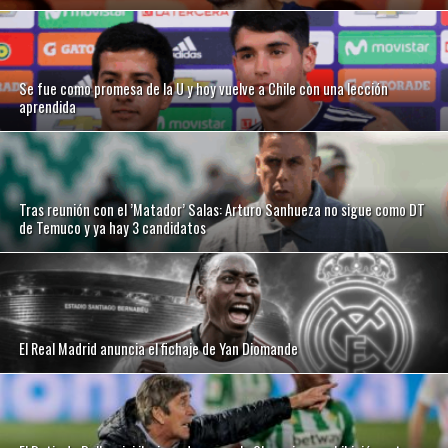
Se fue como promesa de la U y hoy vuelve a Chile con una lección
aprendida
Tras reunión con el ’Matador’ Salas: Arturo Sanhueza no sigue como DT
de Temuco y ya hay 3 candidatos
El Real Madrid anuncia el fichaje de Yan Diomande