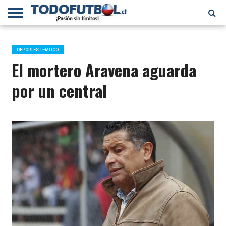
PRIMERA
DIVISIÓN
PRIMERA
SELECCIÓN
CHILENOS
FÚTBOL
B
CHILENA
EN EL
INTERNACIONAL
DEPORTES TEMUCO
MUNDO
El mortero Aravena aguarda
por un central