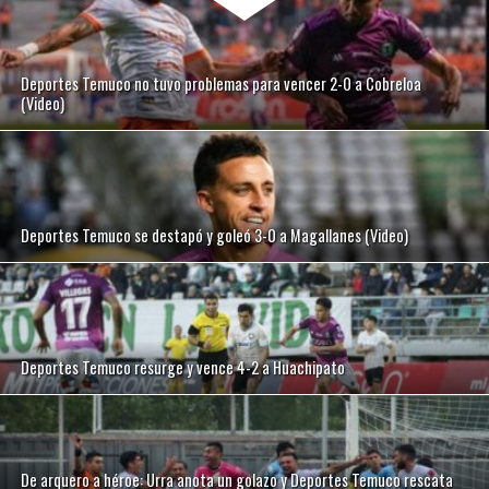
Deportes Temuco no tuvo problemas para vencer 2-0 a Cobreloa
(Video)
Deportes Temuco se destapó y goleó 3-0 a Magallanes (Video)
Deportes Temuco resurge y vence 4-2 a Huachipato
De arquero a héroe: Urra anota un golazo y Deportes Temuco rescata