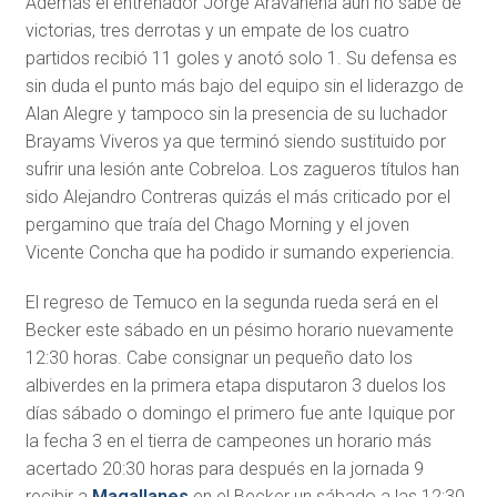
Además el entrenador Jorge Aravanena aún no sabe de
victorias, tres derrotas y un empate de los cuatro
partidos recibió 11 goles y anotó solo 1. Su defensa es
sin duda el punto más bajo del equipo sin el liderazgo de
Alan Alegre y tampoco sin la presencia de su luchador
Brayams Viveros ya que terminó siendo sustituido por
sufrir una lesión ante Cobreloa. Los zagueros títulos han
sido Alejandro Contreras quizás el más criticado por el
pergamino que traía del Chago Morning y el joven
Vicente Concha que ha podido ir sumando experiencia.
El regreso de Temuco en la segunda rueda será en el
Becker este sábado en un pésimo horario nuevamente
12:30 horas. Cabe consignar un pequeño dato los
albiverdes en la primera etapa disputaron 3 duelos los
días sábado o domingo el primero fue ante Iquique por
la fecha 3 en el tierra de campeones un horario más
acertado 20:30 horas para después en la jornada 9
recibir a
Magallanes
en el Becker un sábado a las 12:30