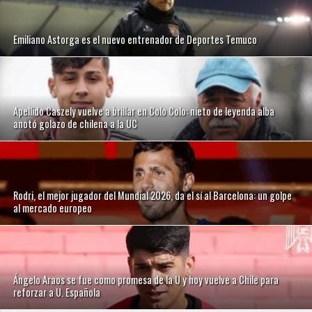
Emiliano Astorga es el nuevo entrenador de Deportes Temuco
Apellido Caszely vuelve a brillar en Colo Colo: nieto de leyenda alba
anotó golazo de chilena a la UC
Rodri, el mejor jugador del Mundial 2026, da el sí al Barcelona: un golpe
al mercado europeo
Ángelo Araos se fue como promesa de la U y hoy vuelve a Chile para
reforzar a U. Española