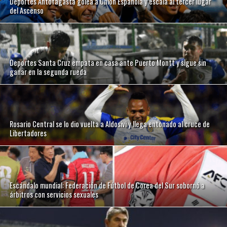
Deportes Antofagasta golea a Unión Española y escala al tercer lugar
del Ascenso
Deportes Santa Cruz empata en casa ante Puerto Montt y sigue sin
ganar en la segunda rueda
Rosario Central se lo dio vuelta a Aldosivi y llega entonado al cruce de
Libertadores
Escándalo mundial: Federación de Fútbol de Corea del Sur sobornó a
árbitros con servicios sexuales