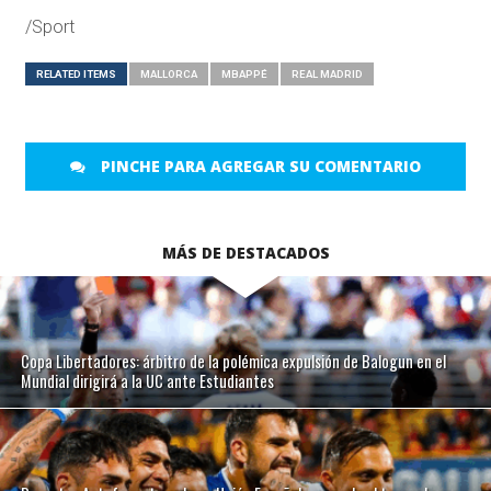
/Sport
RELATED ITEMS
MALLORCA
MBAPPÉ
REAL MADRID
PINCHE PARA AGREGAR SU COMENTARIO
MÁS DE DESTACADOS
Copa Libertadores: árbitro de la polémica expulsión de Balogun en el
Mundial dirigirá a la UC ante Estudiantes