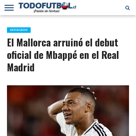
PRIMERA
DIVISIÓN
PRIMERA
SELECCIÓN
CHILENOS
FÚTBOL
B
CHILENA
EN EL
INTERNACIONAL
DESTACADOS
MUNDO
El Mallorca arruinó el debut
oficial de Mbappé en el Real
Madrid