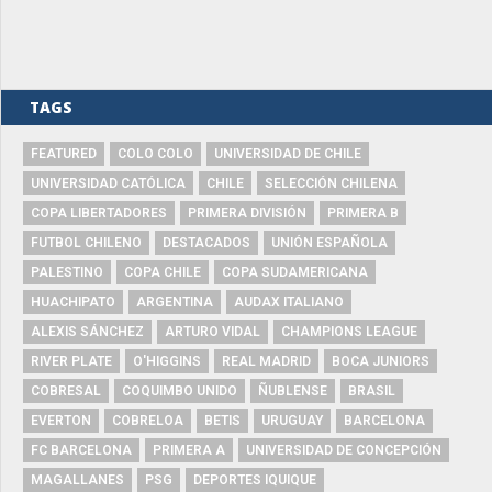
TAGS
FEATURED
COLO COLO
UNIVERSIDAD DE CHILE
UNIVERSIDAD CATÓLICA
CHILE
SELECCIÓN CHILENA
COPA LIBERTADORES
PRIMERA DIVISIÓN
PRIMERA B
FUTBOL CHILENO
DESTACADOS
UNIÓN ESPAÑOLA
PALESTINO
COPA CHILE
COPA SUDAMERICANA
HUACHIPATO
ARGENTINA
AUDAX ITALIANO
ALEXIS SÁNCHEZ
ARTURO VIDAL
CHAMPIONS LEAGUE
RIVER PLATE
O'HIGGINS
REAL MADRID
BOCA JUNIORS
COBRESAL
COQUIMBO UNIDO
ÑUBLENSE
BRASIL
EVERTON
COBRELOA
BETIS
URUGUAY
BARCELONA
FC BARCELONA
PRIMERA A
UNIVERSIDAD DE CONCEPCIÓN
MAGALLANES
PSG
DEPORTES IQUIQUE