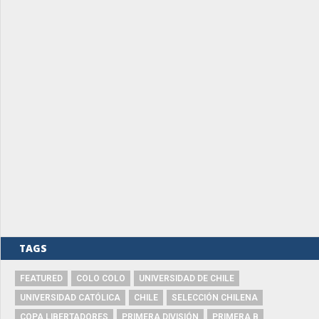
TAGS
FEATURED
COLO COLO
UNIVERSIDAD DE CHILE
UNIVERSIDAD CATÓLICA
CHILE
SELECCIÓN CHILENA
COPA LIBERTADORES
PRIMERA DIVISIÓN
PRIMERA B