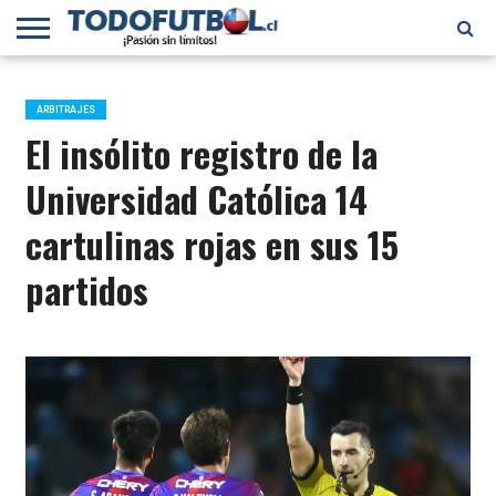
PRIMERA
DIVISIÓN
PRIMERA
SELECCIÓN
CHILENOS
FÚTBOL
B
CHILENA
EN EL
INTERNACIONAL
ARBITRAJES
MUNDO
El insólito registro de la
Universidad Católica 14
cartulinas rojas en sus 15
partidos