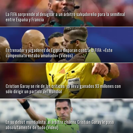
La FIFA sorprende al designar a un árbitro salvadoreño para la semifinal
entre España y Francia
Entrenador y jugadores de Egipto disparan contra la FIFA: «Este
campeonato estaba amañado» (Videos)
Cristian Garay se ríe de las críticas: ya lleva ganados 93 millones con
sólo dirigir un partido del Mundial
En su debut mundialista, al árbitro chileno Cristián Garay le pasó
absolutamente de todo (Video)