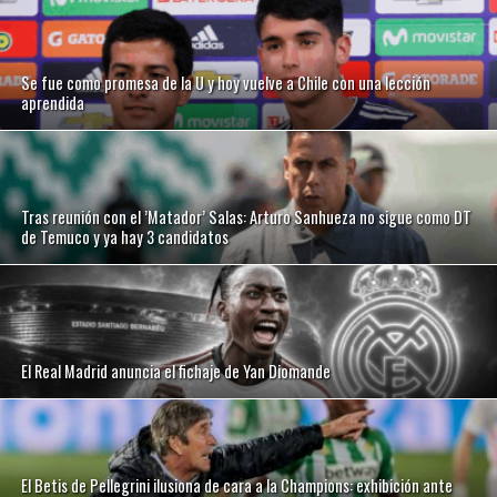
Se fue como promesa de la U y hoy vuelve a Chile con una lección
aprendida
Tras reunión con el ’Matador’ Salas: Arturo Sanhueza no sigue como DT
de Temuco y ya hay 3 candidatos
El Real Madrid anuncia el fichaje de Yan Diomande
El Betis de Pellegrini ilusiona de cara a la Champions: exhibición ante