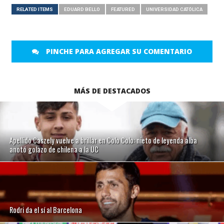
RELATED ITEMS
EDUARD BELLO
FEATURED
UNIVERSIDAD CATÓLICA
PINCHE PARA AGREGAR SU COMENTARIO
MÁS DE DESTACADOS
Apellido Caszely vuelve a brillar en Colo Colo: nieto de leyenda alba
anotó golazo de chilena a la UC
Rodri da el sí al Barcelona