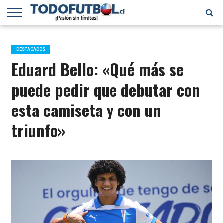
PRIMERA
DIVISIÓN
PRIMERA
SELECCIÓN
CHILENOS
FÚTBOL
B
CHILENA
EN EL
INTERNACIONAL
DESTACADOS
MUNDO
Eduard Bello: «Qué más se
puede pedir que debutar con
esta camiseta y con un
triunfo»