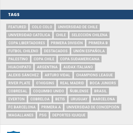
TAGS
FEATURED
COLO COLO
UNIVERSIDAD DE CHILE
UNIVERSIDAD CATÓLICA
CHILE
SELECCIÓN CHILENA
COPA LIBERTADORES
PRIMERA DIVISIÓN
PRIMERA B
FUTBOL CHILENO
DESTACADOS
UNIÓN ESPAÑOLA
PALESTINO
COPA CHILE
COPA SUDAMERICANA
HUACHIPATO
ARGENTINA
AUDAX ITALIANO
ALEXIS SÁNCHEZ
ARTURO VIDAL
CHAMPIONS LEAGUE
RIVER PLATE
O'HIGGINS
REAL MADRID
BOCA JUNIORS
COBRESAL
COQUIMBO UNIDO
ÑUBLENSE
BRASIL
EVERTON
COBRELOA
BETIS
URUGUAY
BARCELONA
FC BARCELONA
PRIMERA A
UNIVERSIDAD DE CONCEPCIÓN
MAGALLANES
PSG
DEPORTES IQUIQUE