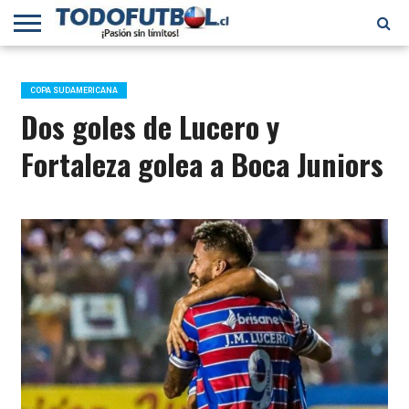
PRIMERA
DIVISIÓN
PRIMERA
SELECCIÓN
CHILENOS
FÚTBOL
B
CHILENA
EN EL
INTERNACIONAL
COPA SUDAMERICANA
MUNDO
Dos goles de Lucero y
Fortaleza golea a Boca Juniors