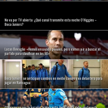
No va por TV abierta: ¿Qué canal transmite esta noche O´Higgins –
Boca Juniors?
Lucas Bovaglio: «Hemos ensayado penales, pero vamos a ir a buscar el
partido para clasificar en los 90»
Boca Juniors: se anticipan cambios en medio campo y en delantera para
jugar en Rancagua
O’Higgins va por la hazaña: la idea está, pero ahora debe sostenerla