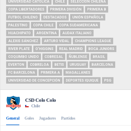
UNIVERSIDAD CATÓLICA
CHILE
SELECCIÓN CHILENA
COPA LIBERTADORES
PRIMERA DIVISIÓN
PRIMERA B
FUTBOL CHILENO
DESTACADOS
UNIÓN ESPAÑOLA
PALESTINO
COPA CHILE
COPA SUDAMERICANA
HUACHIPATO
ARGENTINA
AUDAX ITALIANO
ALEXIS SÁNCHEZ
ARTURO VIDAL
CHAMPIONS LEAGUE
RIVER PLATE
O'HIGGINS
REAL MADRID
BOCA JUNIORS
COQUIMBO UNIDO
COBRESAL
ÑUBLENSE
BRASIL
EVERTON
COBRELOA
BETIS
URUGUAY
BARCELONA
FC BARCELONA
PRIMERA A
MAGALLANES
UNIVERSIDAD DE CONCEPCIÓN
DEPORTES IQUIQUE
PSG