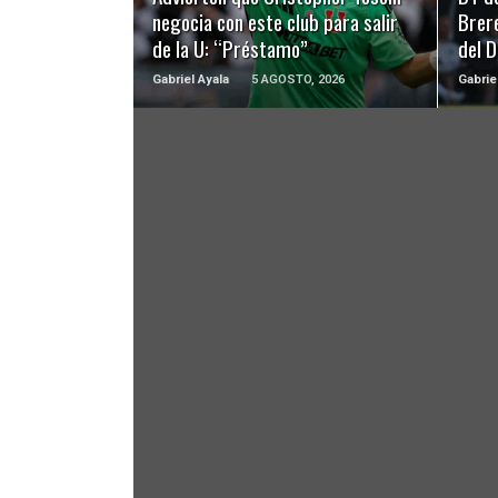
negocia con este club para salir
Brer
de la U: “Préstamo”
del 
Gabriel Ayala
5 AGOSTO, 2026
Gabrie