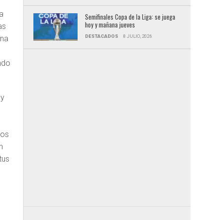
La
Semifinales Copa de la Liga: se juega
hoy y mañana jueves
as
DESTACADOS
8 JULIO, 2026
una
o
ndo
 y
tos
n
tus