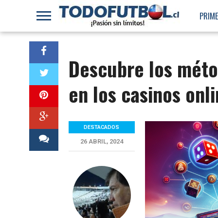
PRIME
Descubre los méto
en los casinos onl
DESTACADOS
26 ABRIL, 2024