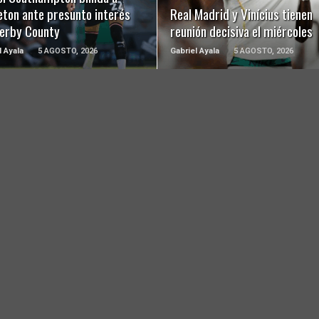
eton ante presunto interés
Real Madrid y Vinícius tienen
Derby County
reunión decisiva el miércoles
l Ayala
5 AGOSTO, 2026
Gabriel Ayala
5 AGOSTO, 2026