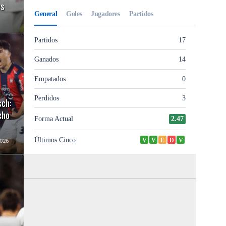
es
sch:
cho
026