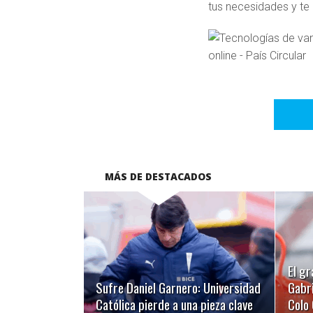
tus necesidades y te 
MÁS DE DESTACADOS
LEER MÁS
El gr
Sufre Daniel Garnero: Universidad
Gabri
Católica pierde a una pieza clave
Colo 