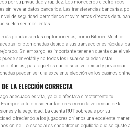
os por su privacidad y rapidez. Los monederos electrónicos
s sin revelar datos bancarios. Las transferencias bancarias, po
o nivel de seguridad, permitiendo movimientos directos de tu ba
que suelen ser más lentas.
z más popular son las criptomonedas, como Bitcoin. Muchos
 aceptan criptomonedas debido a sus transacciones rápidas, ba
mejorado. Sin embargo, es importante tener en cuenta que el val
 puede ser volátil y no todos los usuarios pueden estar
 uso. Aun así, para aquellos que buscan velocidad y privacidad
monedas pueden ser una excelente elección en los casinos online
 DE LA ELECCIÓN CORRECTA
pago adecuado es vital, ya que afectará directamente tu
. Es importante considerar factores como la velocidad de la
isiones y la seguridad. La cuenta RUT sobresale por su
icidad, ofreciendo a los jugadores chilenos una excelente maner
nos online. Lo esencial es encontrar un equilibrio que se ajuste 