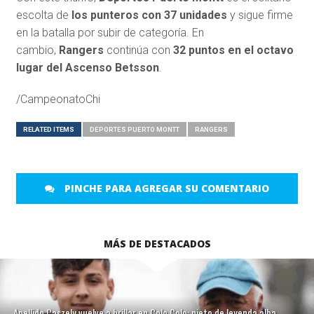
escolta de
los punteros con 37 unidades
y sigue firme
en la batalla por subir de categoría. En
cambio,
Rangers
continúa con
32 puntos en el octavo
lugar del Ascenso Betsson
.
/CampeonatoChi
RELATED ITEMS
DEPORTES PUERTO MONTT
RANGERS
PINCHE PARA AGREGAR SU COMENTARIO
MÁS DE DESTACADOS
Apellido Caszely vuelve a brillar en Colo Colo: nieto de leyenda alba