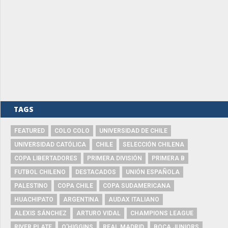
TAGS
FEATURED
COLO COLO
UNIVERSIDAD DE CHILE
UNIVERSIDAD CATÓLICA
CHILE
SELECCIÓN CHILENA
COPA LIBERTADORES
PRIMERA DIVISIÓN
PRIMERA B
FUTBOL CHILENO
DESTACADOS
UNIÓN ESPAÑOLA
PALESTINO
COPA CHILE
COPA SUDAMERICANA
HUACHIPATO
ARGENTINA
AUDAX ITALIANO
ALEXIS SÁNCHEZ
ARTURO VIDAL
CHAMPIONS LEAGUE
RIVER PLATE
O'HIGGINS
REAL MADRID
BOCA JUNIORS