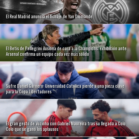
El Real Madrid anuncia el fichaje de Yan Diomande
El Betis de Pellegrini ilusiona de cara a la Champions: exhibición ante
Arsenal confirma un equipo cada vez más sólido
Sufre Daniel Garnero: Universidad Católica pierde a una pieza clave
para la Copa Libertadores
El gran gesto de Vozinha con Gabriel Maureira tras su llegada a Colo
Colo que se ganó los aplausos