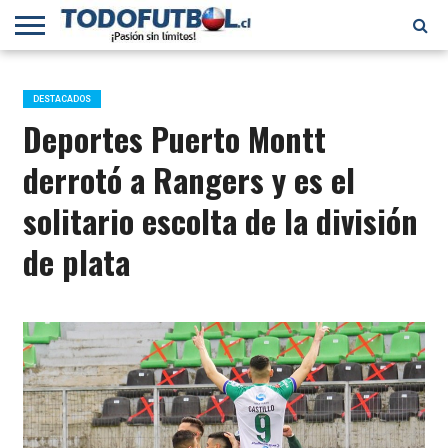
PRIMERA
DIVISIÓN
PRIMERA
SELECCIÓN
CHILENOS
FÚTBOL
B
CHILENA
EN EL
INTERNACIONAL
DESTACADOS
MUNDO
Deportes Puerto Montt
derrotó a Rangers y es el
solitario escolta de la división
de plata