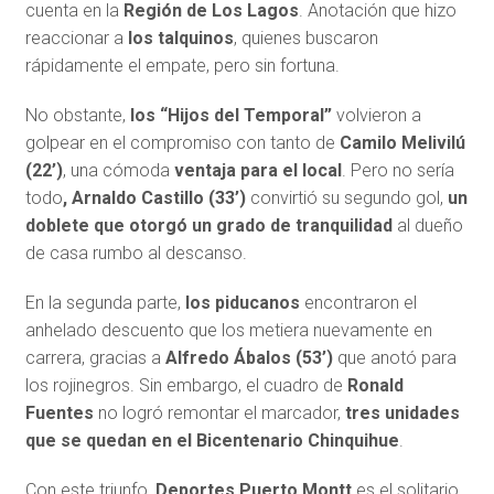
cuenta en la
Región de Los Lagos
. Anotación que hizo
reaccionar a
los talquinos
, quienes buscaron
rápidamente el empate, pero sin fortuna.
No obstante,
los “Hijos del Temporal”
volvieron a
golpear en el compromiso con tanto de
Camilo Melivilú
(22’)
, una cómoda
ventaja para el local
. Pero no sería
todo
, Arnaldo Castillo (33’)
convirtió su segundo gol,
un
doblete que otorgó un grado de tranquilidad
al dueño
de casa rumbo al descanso.
En la segunda parte,
los piducanos
encontraron el
anhelado descuento que los metiera nuevamente en
carrera, gracias a
Alfredo Ábalos (53’)
que anotó para
los rojinegros. Sin embargo, el cuadro de
Ronald
Fuentes
no logró remontar el marcador,
tres unidades
que se quedan en el Bicentenario Chinquihue
.
Con este triunfo,
Deportes Puerto Montt
es el solitario