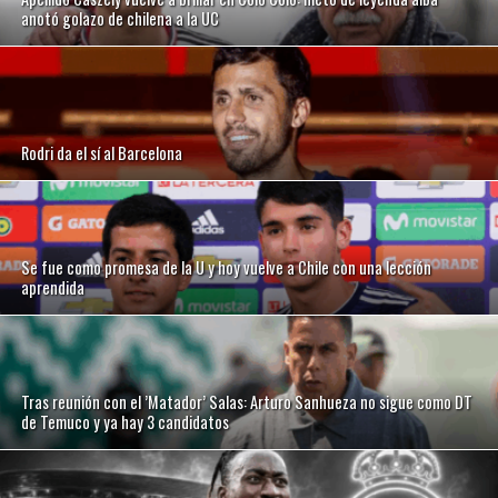
anotó golazo de chilena a la UC
Rodri da el sí al Barcelona
Se fue como promesa de la U y hoy vuelve a Chile con una lección
aprendida
Tras reunión con el ’Matador’ Salas: Arturo Sanhueza no sigue como DT
de Temuco y ya hay 3 candidatos