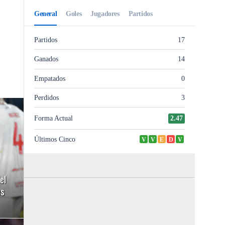
el
es