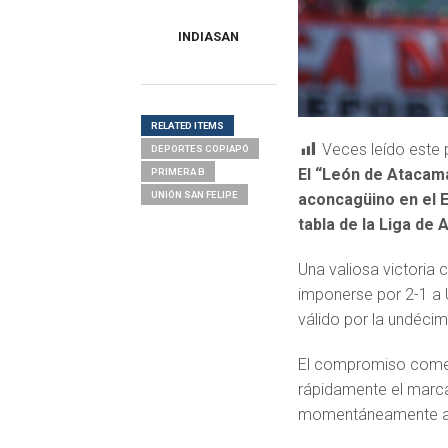
INDIASAN
RELATED ITEMS
Veces leído este 
DEPORTES COPIAPÓ
El “León de Atacama
PRIMERA B
UNIÓN SAN FELIPE
aconcagüino en el E
tabla de la Liga de
Una valiosa victoria
imponerse por 2-1 a U
válido por la undéci
El compromiso comenz
rápidamente el marca
momentáneamente al 