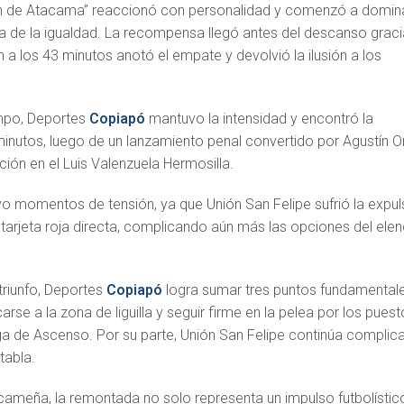
ón de Atacama” reaccionó con personalidad y comenzó a domin
a de la igualdad. La recompensa llegó antes del descanso grac
 a los 43 minutos anotó el empate y devolvió la ilusión a los
empo, Deportes
Copiapó
mantuvo la intensidad y encontró la
nutos, luego de un lanzamiento penal convertido por Agustín Or
ión en el Luis Valenzuela Hermosilla.
vo momentos de tensión, ya que Unión San Felipe sufrió la expul
 tarjeta roja directa, complicando aún más las opciones del ele
triunfo, Deportes
Copiapó
logra sumar tres puntos fundamental
rse a la zona de liguilla y seguir firme en la pelea por los pues
ga de Ascenso. Por su parte, Unión San Felipe continúa complic
tabla.
cameña, la remontada no solo representa un impulso futbolístic