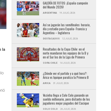
GALERÍA DE FOTOS: ¡España campeón
del Mundo 2026!
ARGENTINA
19 JULIO, 2026
Así se jugarán las semifinales: horario,
día y estadio para España- Francia y
Argentina – Inglaterra
DESTACADOS
12 JULIO, 2026
Resultados de la Copa Chile: en el
 la
norte mandaron los equipos de la B y
en el Sur los de la Liga de Primera
COPA CHILE
14 JULIO, 2026
elo
¿Dónde ver el partido y a qué hora?:
Arica vs Iquique paraliza la Primera B
ARICA
31 JULIO, 2026
rió
Vozinha llega a Colo Colo ganando un
sueldo millonario, pero distante de los
jugadores mejor pagados del Cacique
COLO COLO
26 JULIO, 2026