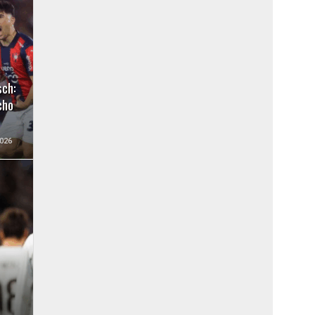
sch:
cho
026