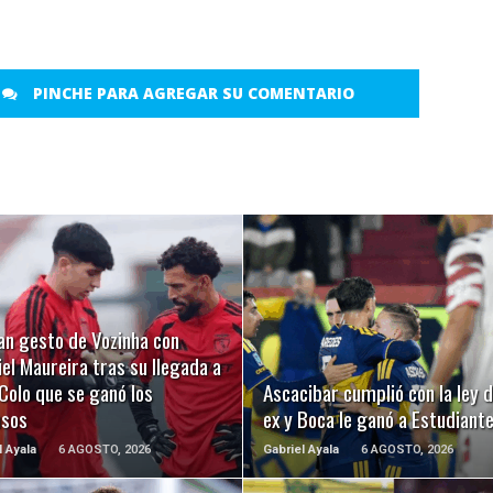
PINCHE PARA AGREGAR SU COMENTARIO
LEER MÁS
LEER MÁS
an gesto de Vozinha con
el Maureira tras su llegada a
Colo que se ganó los
Ascacibar cumplió con la ley d
usos
ex y Boca le ganó a Estudiant
l Ayala
6 AGOSTO, 2026
Gabriel Ayala
6 AGOSTO, 2026