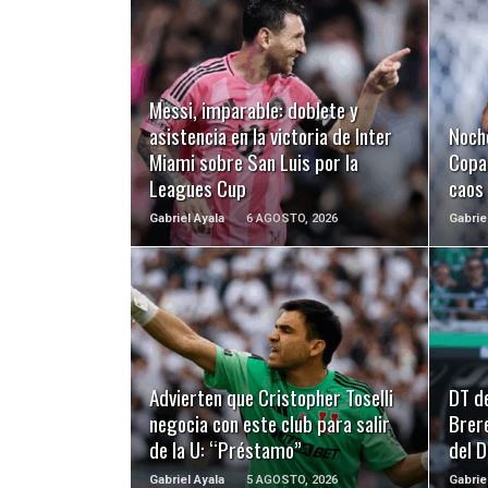
LEER MÁS
Messi, imparable: doblete y
asistencia en la victoria de Inter
Noch
Miami sobre San Luis por la
Copa 
Leagues Cup
caos
Gabriel Ayala
6 AGOSTO, 2026
Gabrie
LEER MÁS
Advierten que Cristopher Toselli
DT d
negocia con este club para salir
Brer
de la U: “Préstamo”
del 
Gabriel Ayala
5 AGOSTO, 2026
Gabrie