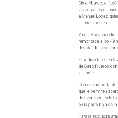
Sin embargo, el “Le
las acciones en busc
a Manuel López, quien
hinchas locales.
Ya en el segundo ti
remontada a los 49 mi
desatando la celebrac
El partido también tu
de Bairo Riveros con
visitante.
Con este importante 
que le permiten acerca
de avanzada en la Li
en la parte baja de la 
Para la escuadra ata