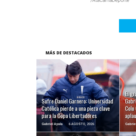
/AtacamaDeporte
MÁS DE DESTACADOS
LEER MÁS
El gr
Sufre Daniel Garnero: Universidad
Gabri
Católica pierde a una pieza clave
Colo 
para la Copa Libertadores
apla
Gabriel Ayala
6 AGOSTO, 2026
Gabrie