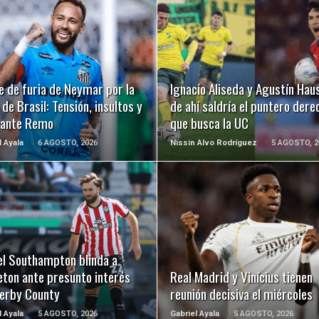
LEER MÁS
LEER MÁS
e de furia de Neymar por la
Ignacio Aliseda y Agustín Hau
de Brasil: Tensión, insultos y
de ahí saldría el puntero dere
 ante Remo
que busca la UC
l Ayala
6 AGOSTO, 2026
Nissin Alvo Rodríguez
5 AGOSTO, 2
LEER MÁS
LEER MÁS
el Southampton blinda a
eton ante presunto interés
Real Madrid y Vinícius tienen
Derby County
reunión decisiva el miércoles
l Ayala
5 AGOSTO, 2026
Gabriel Ayala
5 AGOSTO, 2026