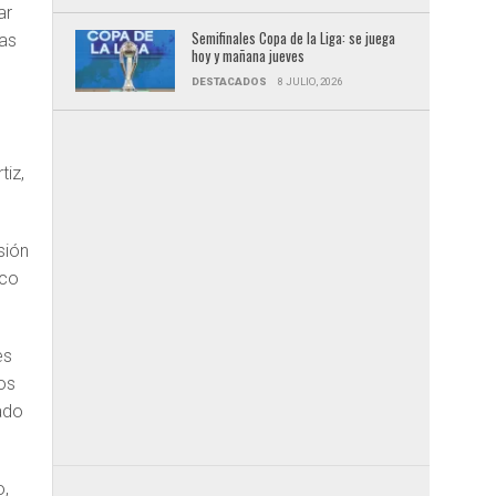
ar
Semifinales Copa de la Liga: se juega
ias
hoy y mañana jueves
DESTACADOS
8 JULIO, 2026
tiz,
sión
nco
es
tos
ado
o,