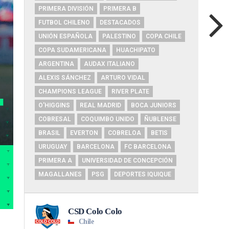
PRIMERA DIVISIÓN
PRIMERA B
FUTBOL CHILENO
DESTACADOS
UNIÓN ESPAÑOLA
PALESTINO
COPA CHILE
COPA SUDAMERICANA
HUACHIPATO
ARGENTINA
AUDAX ITALIANO
ALEXIS SÁNCHEZ
ARTURO VIDAL
CHAMPIONS LEAGUE
RIVER PLATE
O'HIGGINS
REAL MADRID
BOCA JUNIORS
COBRESAL
COQUIMBO UNIDO
ÑUBLENSE
BRASIL
EVERTON
COBRELOA
BETIS
URUGUAY
BARCELONA
FC BARCELONA
PRIMERA A
UNIVERSIDAD DE CONCEPCIÓN
MAGALLANES
PSG
DEPORTES IQUIQUE