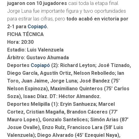
jugaron con 10 jugadores
casi toda la etapa final.
Jorge Luna fue importante figura y tuvo oportunidades
para estirar las cifras, pero
todo acabó en victoria por
2-1 para
Copiapó
.
FICHA TÉCNICA
Hora: 20:30
Estadio: Luis Valenzuela
Árbitro: Gustavo Ahumada
Deportes
Copiapó
(2): Richard Leyton; José Tiznado,
Diego García, Agustín Ortiz, Nelson Rebolledo; Ian
Toro, Juan Jaime, Jorge Luna; José Bandez (75’
Nelson Espinoza), Maximiliano Quinteros (75’ Carlos
Soza), Isaac Díaz. DT: Héctor Almandoz.
Deportes Melipilla (1): Eryin Sanhueza; Marcel
Cortez, Cristian Magaña, Brandon Cáceres (77’
Mauro Lopes), Gonzalo Santelices; Simón Arias (87’
Josue Ovalle), Enzo Ruíz, Francisco Lara (58’ Luis
Valenzuela); Diego Alvarado (45’ Ezequiel Naya),