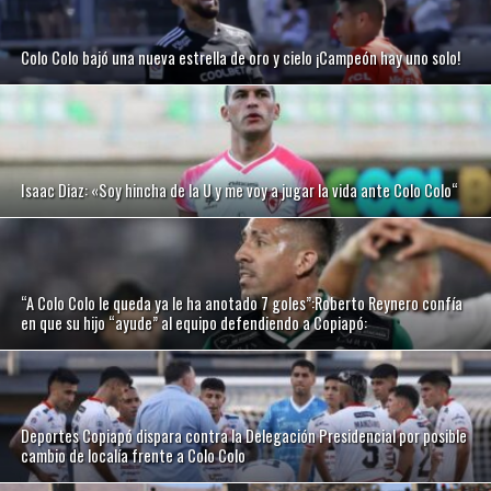
Colo Colo bajó una nueva estrella de oro y cielo ¡Campeón hay uno solo!
Isaac Diaz: «Soy hincha de la U y me voy a jugar la vida ante Colo Colo“
“A Colo Colo le queda ya le ha anotado 7 goles”:Roberto Reynero confía
en que su hijo “ayude” al equipo defendiendo a Copiapó:
Deportes Copiapó dispara contra la Delegación Presidencial por posible
cambio de localía frente a Colo Colo