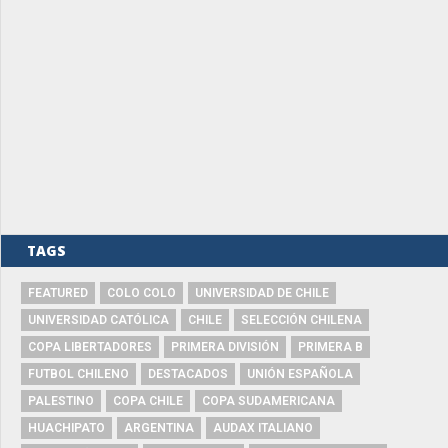
TAGS
FEATURED
COLO COLO
UNIVERSIDAD DE CHILE
UNIVERSIDAD CATÓLICA
CHILE
SELECCIÓN CHILENA
COPA LIBERTADORES
PRIMERA DIVISIÓN
PRIMERA B
FUTBOL CHILENO
DESTACADOS
UNIÓN ESPAÑOLA
PALESTINO
COPA CHILE
COPA SUDAMERICANA
HUACHIPATO
ARGENTINA
AUDAX ITALIANO