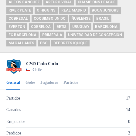
ALEXIS SÁNCHEZ
ARTURO VIDAL
CHAMPIONS LEAGUE
RIVER PLATE
O'HIGGINS
REAL MADRID
BOCA JUNIORS
COBRESAL
COQUIMBO UNIDO
ÑUBLENSE
BRASIL
EVERTON
COBRELOA
BETIS
URUGUAY
BARCELONA
FC BARCELONA
PRIMERA A
UNIVERSIDAD DE CONCEPCIÓN
MAGALLANES
PSG
DEPORTES IQUIQUE