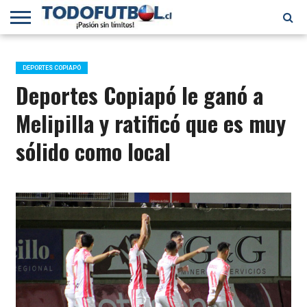
PRIMERA
DIVISIÓN
PRIMERA
SELECCIÓN
CHILENOS
FÚTBOL
B
CHILENA
EN EL
INTERNACIONAL
DEPORTES COPIAPÓ
MUNDO
Deportes Copiapó le ganó a
Melipilla y ratificó que es muy
sólido como local