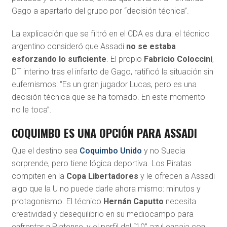
Gago a apartarlo del grupo por “decisión técnica”.
La explicación que se filtró en el CDA es dura: el técnico
argentino consideró que Assadi
no se estaba
esforzando lo suficiente
. El propio
Fabricio Coloccini
,
DT interino tras el infarto de Gago, ratificó la situación sin
eufemismos: “Es un gran jugador Lucas, pero es una
decisión técnica que se ha tomado. En este momento
no le toca”.
COQUIMBO ES UNA OPCIÓN PARA ASSADI
Que el destino sea
Coquimbo Unido
y no Suecia
sorprende, pero tiene lógica deportiva. Los Piratas
compiten en la
Copa Libertadores
y le ofrecen a Assadi
algo que la U no puede darle ahora mismo: minutos y
protagonismo. El técnico
Hernán Caputto
necesita
creatividad y desequilibrio en su mediocampo para
enfrentar a Platense, y el perfil del “10” azul encaja con