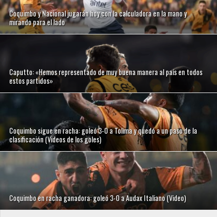
Coquimbo y Nacional jugarán hoy con la calculadora en la mano y
mirando para el lado
Caputto: «Hemos representado de muy buena manera al país en todos
estos partidos»
Coquimbo sigue en racha: goleó 3-0 a Tolima y quedó a un paso de la
clasificación (Videos de los goles)
Coquimbo en racha ganadora: goleó 3-0 a Audax Italiano (Video)