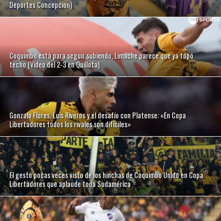
Deportes Concepcion)
Coquimbo está para seguir subiendo, Limache parece que ya topó
techo (Video del 2-3 en Quillota)
Gonzalo Flores, Luis Riveros y el desafío con Platense: «En Copa
Libertadores todos los rivales son difíciles»
El gesto pocas veces visto de los hinchas de Coquimbo Unido en Copa
Libertadores que aplaude toda Sudamérica