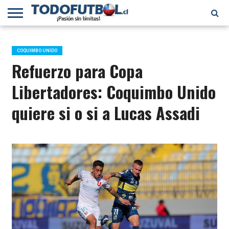
PRIMERA
DIVISIÓN
PRIMERA
SELECCIÓN
CHILENOS
FÚTBOL
B
CHILENA
EN EL
INTERNACIONAL
COQUIMBO UNIDO
MUNDO
Refuerzo para Copa
Libertadores: Coquimbo Unido
quiere si o si a Lucas Assadi