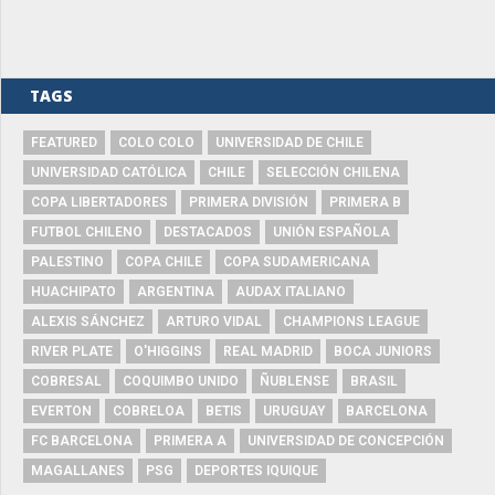
TAGS
FEATURED
COLO COLO
UNIVERSIDAD DE CHILE
UNIVERSIDAD CATÓLICA
CHILE
SELECCIÓN CHILENA
COPA LIBERTADORES
PRIMERA DIVISIÓN
PRIMERA B
FUTBOL CHILENO
DESTACADOS
UNIÓN ESPAÑOLA
PALESTINO
COPA CHILE
COPA SUDAMERICANA
HUACHIPATO
ARGENTINA
AUDAX ITALIANO
ALEXIS SÁNCHEZ
ARTURO VIDAL
CHAMPIONS LEAGUE
RIVER PLATE
O'HIGGINS
REAL MADRID
BOCA JUNIORS
COBRESAL
COQUIMBO UNIDO
ÑUBLENSE
BRASIL
EVERTON
COBRELOA
BETIS
URUGUAY
BARCELONA
FC BARCELONA
PRIMERA A
UNIVERSIDAD DE CONCEPCIÓN
MAGALLANES
PSG
DEPORTES IQUIQUE