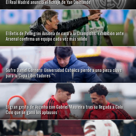
El Real Madrid anuncia el fichaje de Yan Diomande
El Betis de Pellegrini ilusiona de cara a la Champions: exhibición ante
Arsenal confirma un equipo cada vez más sólido
Sufre Daniel Garnero: Universidad Católica pierde a una pieza clave
para la Copa Libertadores
El gran gesto de Vozinha con Gabriel Maureira tras su llegada a Colo
Colo que se ganó los aplausos