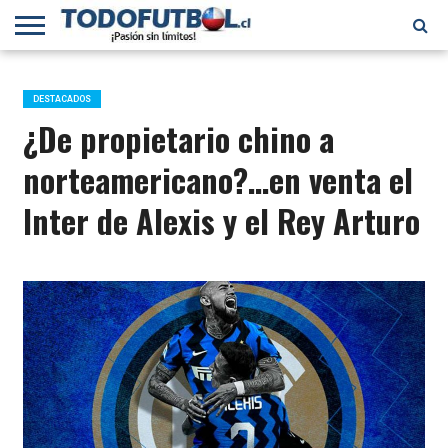
PRIMERA
DIVISIÓN
PRIMERA
SELECCIÓN
CHILENOS
FÚTBOL
B
CHILENA
EN EL
INTERNACIONAL
DESTACADOS
MUNDO
¿De propietario chino a
norteamericano?…en venta el
Inter de Alexis y el Rey Arturo