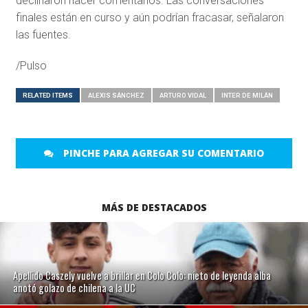
declinaron hacer comentarios. Las conversaciones
finales están en curso y aún podrían fracasar, señalaron
las fuentes.
/Pulso
RELATED ITEMS
ALEXIS SÁNCHEZ
ARTURO VIDAL
INTER DE MILÁN
PINCHE PARA AGREGAR SU COMENTARIO
MÁS DE DESTACADOS
Apellido Caszely vuelve a brillar en Colo Colo: nieto de leyenda alba
anotó golazo de chilena a la UC