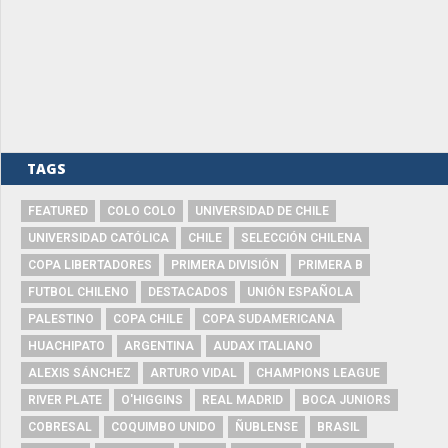
TAGS
FEATURED
COLO COLO
UNIVERSIDAD DE CHILE
UNIVERSIDAD CATÓLICA
CHILE
SELECCIÓN CHILENA
COPA LIBERTADORES
PRIMERA DIVISIÓN
PRIMERA B
FUTBOL CHILENO
DESTACADOS
UNIÓN ESPAÑOLA
PALESTINO
COPA CHILE
COPA SUDAMERICANA
HUACHIPATO
ARGENTINA
AUDAX ITALIANO
ALEXIS SÁNCHEZ
ARTURO VIDAL
CHAMPIONS LEAGUE
RIVER PLATE
O'HIGGINS
REAL MADRID
BOCA JUNIORS
COBRESAL
COQUIMBO UNIDO
ÑUBLENSE
BRASIL