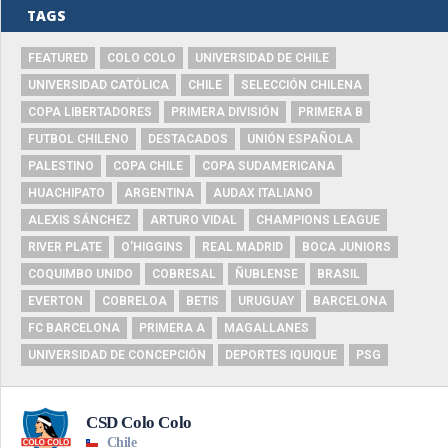
TAGS
FEATURED
COLO COLO
UNIVERSIDAD DE CHILE
UNIVERSIDAD CATÓLICA
CHILE
SELECCIÓN CHILENA
COPA LIBERTADORES
PRIMERA DIVISIÓN
PRIMERA B
FUTBOL CHILENO
DESTACADOS
UNIÓN ESPAÑOLA
PALESTINO
COPA CHILE
COPA SUDAMERICANA
HUACHIPATO
ARGENTINA
AUDAX ITALIANO
ALEXIS SÁNCHEZ
ARTURO VIDAL
CHAMPIONS LEAGUE
RIVER PLATE
O'HIGGINS
REAL MADRID
BOCA JUNIORS
COQUIMBO UNIDO
COBRESAL
ÑUBLENSE
BRASIL
EVERTON
COBRELOA
BETIS
URUGUAY
BARCELONA
FC BARCELONA
PRIMERA A
MAGALLANES
UNIVERSIDAD DE CONCEPCIÓN
DEPORTES IQUIQUE
PSG