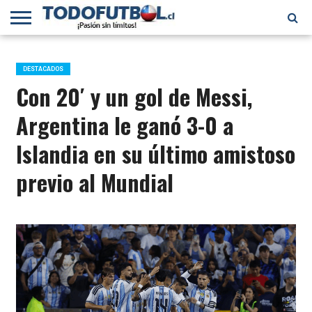
PRIMERA
DIVISIÓN
PRIMERA
SELECCIÓN
CHILENOS
FÚTBOL
B
CHILENA
EN EL
INTERNACIONAL
DESTACADOS
MUNDO
Con 20′ y un gol de Messi,
Argentina le ganó 3-0 a
Islandia en su último amistoso
previo al Mundial