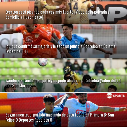
Everton está pisando cada vez más fuerte (Video de la goleada a
domicilio a Huachipato)
Iquique confirmó su mejoría y le sacó un punto a Cobreloa en Calama
(Video del 1-1)
Wanderers también empató y no pudo alcanzar a Cobreloa (Video del 1-1
con San Marcos)
Seguramente, el partido más malo de esta fecha en Primera B: San
Felipe 0 Deportes Recoleta 0