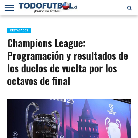
PRIMERA
DIVISIÓN
PRIMERA
SELECCIÓN
CHILENOS
FÚTBOL
B
CHILENA
EN EL
INTERNACIONAL
DESTACADOS
MUNDO
Champions League:
Programación y resultados de
los duelos de vuelta por los
octavos de final