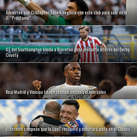
Advierten que Cristopher Toselli negocia con este club para salir de la
U: “Préstamo”
DT del Southampton blinda a Brereton ante presunto interés del Derby
County
Real Madrid y Vinícius tienen reunión decisiva el miércoles
El técnico campeón que la UdeC recuperó y debutará justo en el Clásico