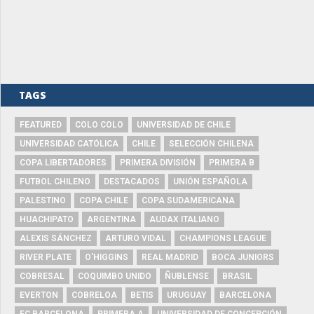
TAGS
FEATURED
COLO COLO
UNIVERSIDAD DE CHILE
UNIVERSIDAD CATÓLICA
CHILE
SELECCIÓN CHILENA
COPA LIBERTADORES
PRIMERA DIVISIÓN
PRIMERA B
FUTBOL CHILENO
DESTACADOS
UNIÓN ESPAÑOLA
PALESTINO
COPA CHILE
COPA SUDAMERICANA
HUACHIPATO
ARGENTINA
AUDAX ITALIANO
ALEXIS SÁNCHEZ
ARTURO VIDAL
CHAMPIONS LEAGUE
RIVER PLATE
O'HIGGINS
REAL MADRID
BOCA JUNIORS
COBRESAL
COQUIMBO UNIDO
ÑUBLENSE
BRASIL
EVERTON
COBRELOA
BETIS
URUGUAY
BARCELONA