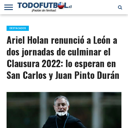
PRIMERA
DIVISIÓN
PRIMERA
SELECCIÓN
CHILENOS
FÚTBOL
B
CHILENA
EN EL
INTERNACIONAL
DESTACADOS
MUNDO
Ariel Holan renunció a León a
dos jornadas de culminar el
Clausura 2022: lo esperan en
San Carlos y Juan Pinto Durán