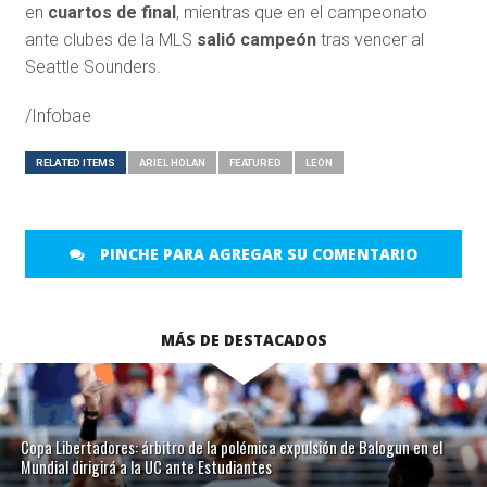
en
cuartos de final
, mientras que en el campeonato
ante clubes de la MLS
salió campeón
tras vencer al
Seattle Sounders.
/Infobae
RELATED ITEMS
ARIEL HOLAN
FEATURED
LEÓN
PINCHE PARA AGREGAR SU COMENTARIO
MÁS DE DESTACADOS
Copa Libertadores: árbitro de la polémica expulsión de Balogun en el
Mundial dirigirá a la UC ante Estudiantes