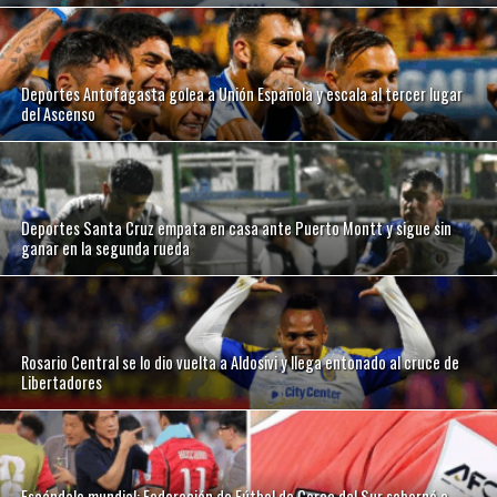
Deportes Antofagasta golea a Unión Española y escala al tercer lugar
del Ascenso
Deportes Santa Cruz empata en casa ante Puerto Montt y sigue sin
ganar en la segunda rueda
Rosario Central se lo dio vuelta a Aldosivi y llega entonado al cruce de
Libertadores
Escándalo mundial: Federación de Fútbol de Corea del Sur sobornó a