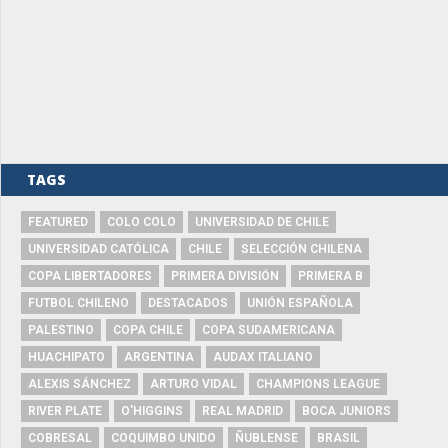
TAGS
FEATURED
COLO COLO
UNIVERSIDAD DE CHILE
UNIVERSIDAD CATÓLICA
CHILE
SELECCIÓN CHILENA
COPA LIBERTADORES
PRIMERA DIVISIÓN
PRIMERA B
FUTBOL CHILENO
DESTACADOS
UNIÓN ESPAÑOLA
PALESTINO
COPA CHILE
COPA SUDAMERICANA
HUACHIPATO
ARGENTINA
AUDAX ITALIANO
ALEXIS SÁNCHEZ
ARTURO VIDAL
CHAMPIONS LEAGUE
RIVER PLATE
O'HIGGINS
REAL MADRID
BOCA JUNIORS
COBRESAL
COQUIMBO UNIDO
ÑUBLENSE
BRASIL