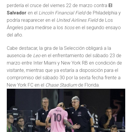
perdería el cruce del viernes 22 de marzo contra
El
Salvador
en el
Lincoln Financial Field
de Philadelphia y
podría reaparecer en el
United Airlines Field
de Los
Ángeles para medirse a los
ticos
en el segundo ensayo
del año.
Cabe destacar, la gira de la Selección obligará a la
ausencia de
Leo
en el enfrentamiento del sábado 23 de
marzo entre Inter Miami y New York RB en condición de
visitante, mientras que ya estaría a disposición para el
compromiso del sábado 30 por la sexta fecha frente a
New York FC
en el
Chase Stadium
de Florida.