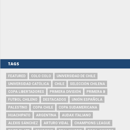
TAGS
FEATURED
COLO COLO
UNIVERSIDAD DE CHILE
UNIVERSIDAD CATÓLICA
CHILE
SELECCIÓN CHILENA
COPA LIBERTADORES
PRIMERA DIVISIÓN
PRIMERA B
FUTBOL CHILENO
DESTACADOS
UNIÓN ESPAÑOLA
PALESTINO
COPA CHILE
COPA SUDAMERICANA
HUACHIPATO
ARGENTINA
AUDAX ITALIANO
ALEXIS SÁNCHEZ
ARTURO VIDAL
CHAMPIONS LEAGUE