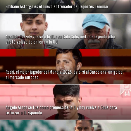
Emiliano Astorga es el nuevo entrenador de Deportes Temuco
Apellido Caszely vuelve a brillar en Colo Colo: nieto de leyenda alba
anotó golazo de chilena a la UC
Rodri, el mejor jugador del Mundial 2026, da el sí al Barcelona: un golpe
al mercado europeo
Ángelo Araos se fue como promesa de la U y hoy vuelve a Chile para
reforzar a U. Española