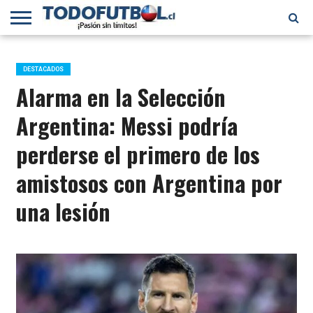
PRIMERA
DIVISIÓN
PRIMERA
SELECCIÓN
CHILENOS
FÚTBOL
B
CHILENA
EN EL
INTERNACIONAL
DESTACADOS
MUNDO
Alarma en la Selección
Argentina: Messi podría
perderse el primero de los
amistosos con Argentina por
una lesión