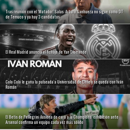
Tras reunión con el ’Matador’ Salas: Arturo Sanhueza no sigue como DT
de Temuco y ya hay 3 candidatos
El Real Madrid anuncia el fichaje de Yan Diomande
Colo Colo le gana la pulseada a Universidad de Chile y se queda con Iván
Román
El Betis de Pellegrini ilusiona de cara a la Champions: exhibición ante
Arsenal confirma un equipo cada vez más sólido