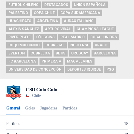
FUTBOL CHILENO
DESTACADOS
UNIÓN ESPAÑOLA
PALESTINO
COPA CHILE
COPA SUDAMERICANA
HUACHIPATO
ARGENTINA
AUDAX ITALIANO
ALEXIS SÁNCHEZ
ARTURO VIDAL
CHAMPIONS LEAGUE
RIVER PLATE
O'HIGGINS
REAL MADRID
BOCA JUNIORS
COQUIMBO UNIDO
COBRESAL
ÑUBLENSE
BRASIL
EVERTON
COBRELOA
BETIS
URUGUAY
BARCELONA
FC BARCELONA
PRIMERA A
MAGALLANES
UNIVERSIDAD DE CONCEPCIÓN
DEPORTES IQUIQUE
PSG