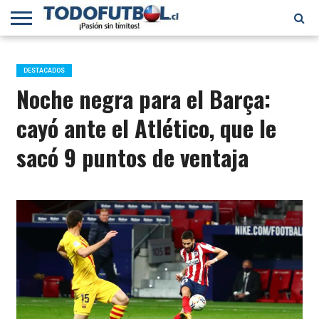
PRIMERA
DIVISIÓN
PRIMERA
SELECCIÓN
CHILENOS
FÚTBOL
B
CHILENA
EN EL
INTERNACIONAL
DESTACADOS
MUNDO
Noche negra para el Barça:
cayó ante el Atlético, que le
sacó 9 puntos de ventaja