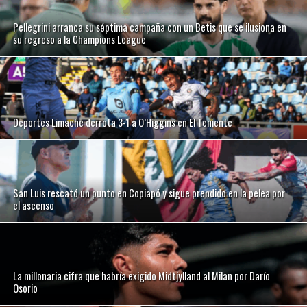
Pellegrini arranca su séptima campaña con un Betis que se ilusiona en
su regreso a la Champions League
Deportes Limache derrota 3-1 a O’Higgins en El Teniente
San Luis rescató un punto en Copiapó y sigue prendido en la pelea por
el ascenso
La millonaria cifra que habría exigido Midtjylland al Milan por Darío
Osorio