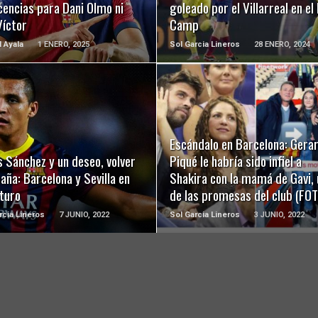
icencias para Dani Olmo ni
goleado por el Villarreal en el
Víctor
Camp
l Ayala
1 ENERO, 2025
Sol Garcia Lineros
28 ENERO, 2024
LEER MÁS
LEER MÁS
Escándalo en Barcelona: Gera
s Sánchez y un deseo, volver
Piqué le habría sido infiel a
aña: Barcelona y Sevilla en
Shakira con la mamá de Gavi,
uturo
de las promesas del club (FO
rcia Lineros
7 JUNIO, 2022
Sol Garcia Lineros
3 JUNIO, 2022