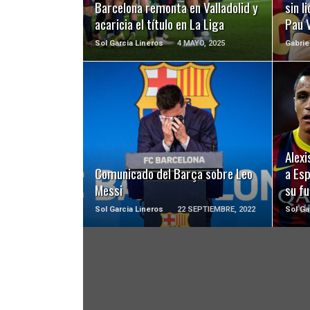
Barcelona remonta en Valladolid y
sin l
acaricia el título en La Liga
Pau 
Sol Garcia Lineros
4 MAYO, 2025
Gabrie
LEER MÁS
Alexi
Comunicado del Barça sobre Leo
a Esp
Messi
su f
Sol Garcia Lineros
22 SEPTIEMBRE, 2022
Sol Ga