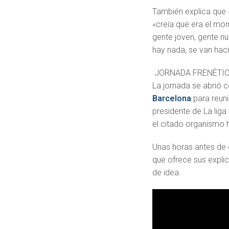
También explica que «
«creía que era el mo
gente joven, gente n
hay nada, se van hac
JORNADA FRENÉTI
La jornada se abrió 
Barcelona
para reuni
presidente de La liga
el citado organismo 
Unas horas antes de q
que ofrece sus explic
de idea.