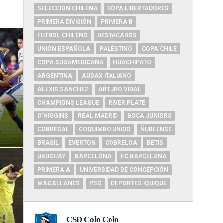
SELECCIÓN CHILENA
COPA LIBERTADORES
PRIMERA DIVISIÓN
PRIMERA B
FUTBOL CHILENO
DESTACADOS
UNIÓN ESPAÑOLA
PALESTINO
COPA CHILE
COPA SUDAMERICANA
HUACHIPATO
ARGENTINA
AUDAX ITALIANO
ALEXIS SÁNCHEZ
ARTURO VIDAL
CHAMPIONS LEAGUE
RIVER PLATE
O'HIGGINS
REAL MADRID
BOCA JUNIORS
COBRESAL
COQUIMBO UNIDO
ÑUBLENSE
BRASIL
EVERTON
COBRELOA
BETIS
URUGUAY
BARCELONA
FC BARCELONA
PRIMERA A
UNIVERSIDAD DE CONCEPCIÓN
MAGALLANES
PSG
DEPORTES IQUIQUE