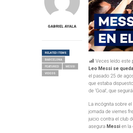
GABRIEL AYALA
RELATED ITEMS
BARCELONA
Veces leído este 
FEATURED
MESSI
Leo Messi se queda
VIDEOS
el pasado 25 de agos
que estaba dispuesto 
de ‘Goal’, que seguir
La incógnita sobre el
jornada de viernes fre
juicio contra el club
asegura
Messi
en la