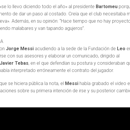
se lo llevo diciendo todo el año» al presidente
Bartomeu
porq
mento de dar un paso al costado. Creía que el club necesitaba 
ueva». Además, en su opinión: “Hace tiempo que no hay proyecto
iendo malabares y van tapando agujeros”.
CA
con
Jorge Messi
acudiendo a la sede de la Fundación de
Leo
e
rse con sus asesores y elaborar un comunicado, dirigido al
Javier Tebas
, en el que defendían su postura y consideraban q
había interpretado erróneamente el contrato del jugador.
ue se hiciera pública la nota, el
Messi
había grabado el video e
aciones sobre su primera intención de irse y su posterior cambi