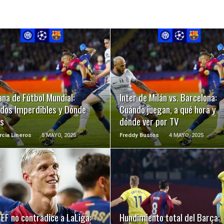
LEER MÁS
LEER MÁS
na de Fútbol Mundial:
Inter de Milán vs. Barcelona:
idos Imperdibles y Dónde
Cuándo juegan, a qué hora y
os
dónde ver por TV
rcia Lineros
5 MAYO, 2025
Freddy Bustos
4 MAYO, 2025
LEER MÁS
LEER MÁS
EF no contradice a LaLiga:
Hundimiento total del Barça: