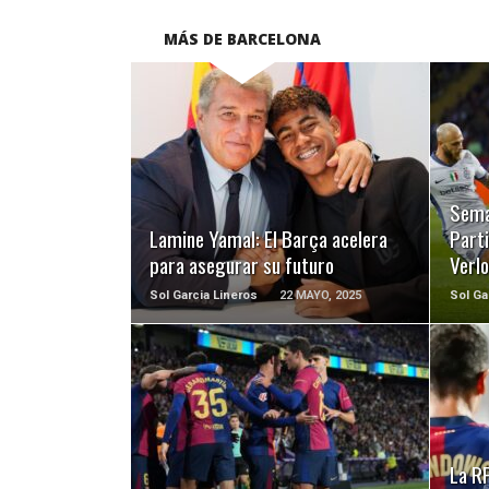
MÁS DE BARCELONA
LEER MÁS
Sema
Lamine Yamal: El Barça acelera
Part
para asegurar su futuro
Verl
Sol Garcia Lineros
22 MAYO, 2025
Sol Ga
LEER MÁS
La RF