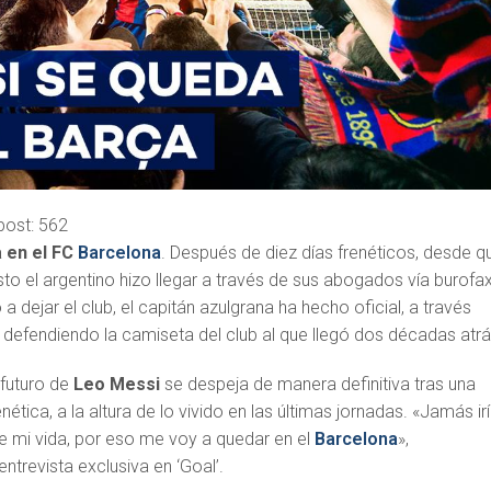
post:
562
 en el FC
Barcelona
. Después de diez días frenéticos, desde q
to el argentino hizo llegar a través de sus abogados vía burofa
a dejar el club, el capitán azulgrana ha hecho oficial, a través
á defendiendo la camiseta del club al que llegó dos décadas atrá
 futuro de
Leo Messi
se despeja de manera definitiva tras una
nética, a la altura de lo vivido en las últimas jornadas. «Jamás ir
 de mi vida, por eso me voy a quedar en el
Barcelona
»,
 entrevista exclusiva en ‘Goal’.