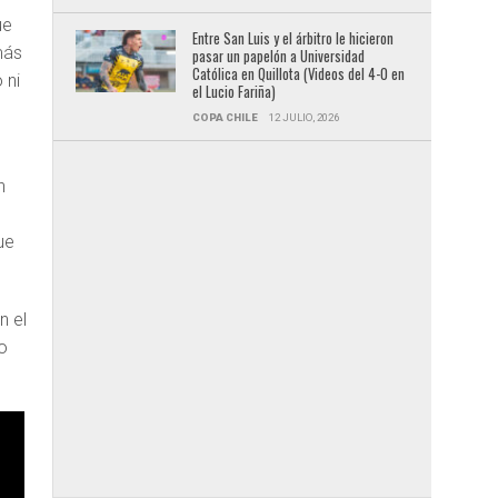
ue
Entre San Luis y el árbitro le hicieron
más
pasar un papelón a Universidad
Católica en Quillota (Videos del 4-0 en
 ni
el Lucio Fariña)
COPA CHILE
12 JULIO, 2026
n
ue
n el
o