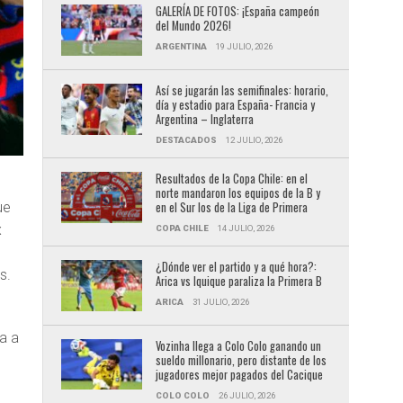
GALERÍA DE FOTOS: ¡España campeón
del Mundo 2026!
ARGENTINA
19 JULIO, 2026
Así se jugarán las semifinales: horario,
día y estadio para España- Francia y
Argentina – Inglaterra
DESTACADOS
12 JULIO, 2026
Resultados de la Copa Chile: en el
norte mandaron los equipos de la B y
en el Sur los de la Liga de Primera
ue
x
COPA CHILE
14 JULIO, 2026
¿Dónde ver el partido y a qué hora?:
s.
Arica vs Iquique paraliza la Primera B
ARICA
31 JULIO, 2026
ía a
Vozinha llega a Colo Colo ganando un
sueldo millonario, pero distante de los
jugadores mejor pagados del Cacique
COLO COLO
26 JULIO, 2026