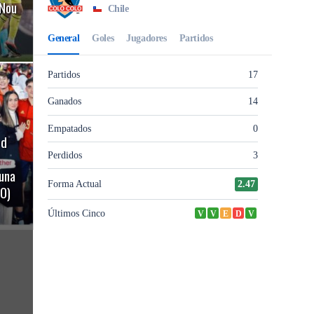
 Nou
rd
 una
TO)