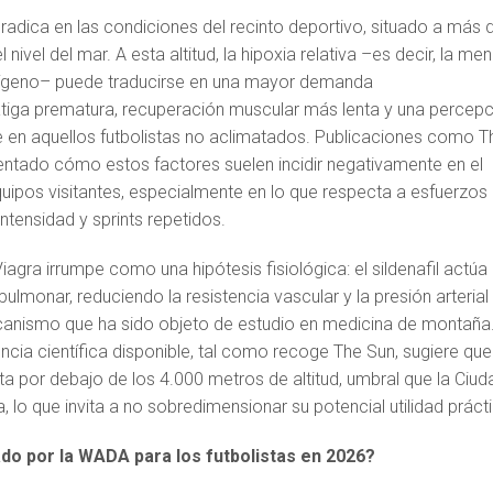
radica en las condiciones del recinto deportivo, situado a más 
nivel del mar. A esta altitud, la hipoxia relativa –es decir, la me
oxígeno– puede traducirse en una mayor demanda
fatiga prematura, recuperación muscular más lenta y una percep
en aquellos futbolistas no aclimatados. Publicaciones como T
tado cómo estos factores suelen incidir negativamente en el
quipos visitantes, especialmente en lo que respecta a esfuerzos
intensidad y sprints repetidos.
iagra irrumpe como una hipótesis fisiológica: el sildenafil actúa
lmonar, reduciendo la resistencia vascular y la presión arterial
canismo que ha sido objeto de estudio en medicina de montaña
ncia científica disponible, tal como recoge The Sun, sugiere que
a por debajo de los 4.000 metros de altitud, umbral que la Ciud
 lo que invita a no sobredimensionar su potencial utilidad práct
ado por la WADA para los futbolistas en 2026?