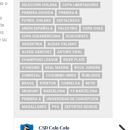
as o
SELECCIÓN CHILENA
COPA LIBERTADORES
PRIMERA DIVISIÓN
PRIMERA B
a
FUTBOL CHILENO
DESTACADOS
ste
UNIÓN ESPAÑOLA
PALESTINO
COPA CHILE
es
COPA SUDAMERICANA
HUACHIPATO
e su
ARGENTINA
AUDAX ITALIANO
ALEXIS SÁNCHEZ
ARTURO VIDAL
CHAMPIONS LEAGUE
RIVER PLATE
O'HIGGINS
REAL MADRID
BOCA JUNIORS
COBRESAL
COQUIMBO UNIDO
ÑUBLENSE
BRASIL
EVERTON
COBRELOA
BETIS
URUGUAY
BARCELONA
FC BARCELONA
PRIMERA A
UNIVERSIDAD DE CONCEPCIÓN
MAGALLANES
PSG
DEPORTES IQUIQUE