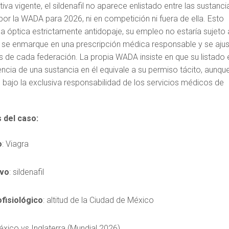
va vigente, el sildenafil no aparece enlistado entre las sustanci
or la WADA para 2026, ni en competición ni fuera de ella. Esto
a óptica estrictamente antidopaje, su empleo no estaría sujeto 
 se enmarque en una prescripción médica responsable y se aju
s de cada federación. La propia WADA insiste en que su listado 
encia de una sustancia en él equivale a su permiso tácito, aunqu
 bajo la exclusiva responsabilidad de los servicios médicos de
 del caso:
o
: Viagra
ivo
: sildenafil
fisiológico
: altitud de la Ciudad de México
éxico vs Inglaterra (Mundial 2026)