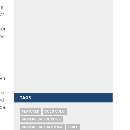
de
nor
ción
he
 en
.
 su
TAGS
ad
ica.
FEATURED
COLO COLO
UNIVERSIDAD DE CHILE
UNIVERSIDAD CATÓLICA
CHILE