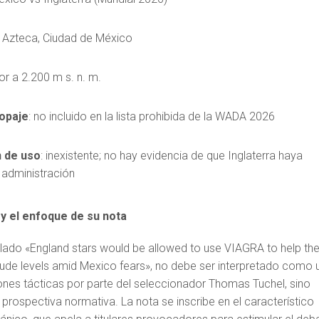
o Azteca, Ciudad de México
ior a 2.200 m s. n. m.
dopaje
: no incluido en la lista prohibida de la WADA 2026
 de uso
: inexistente; no hay evidencia de que Inglaterra haya
 administración
 y el enfoque de su nota
 titulado «England stars would be allowed to use VIAGRA to help t
itude levels amid Mexico fears», no debe ser interpretado como 
iones tácticas por parte del seleccionador Thomas Tuchel, sino
prospectiva normativa. La nota se inscribe en el característico