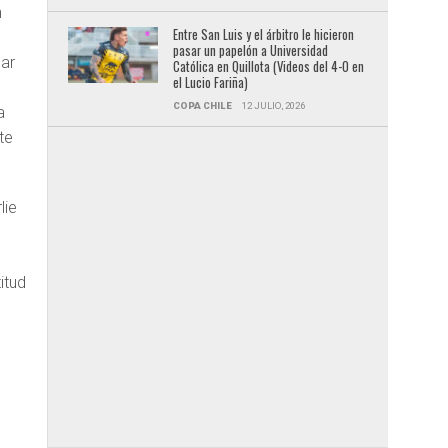
n
Entre San Luis y el árbitro le hicieron
pasar un papelón a Universidad
par
Católica en Quillota (Videos del 4-0 en
el Lucio Fariña)
COPA CHILE
12 JULIO, 2026
a
te
lie
n
itud