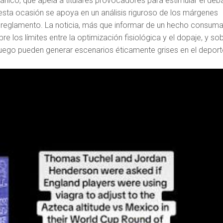
ritánico, que apela a titulares provocadores para estimular el deb
 esta ocasión se apoya en un análisis riguroso de los márgenes
l reglamento. La noticia, más que informar de un hecho consum
re los límites entre la optimización fisiológica y el dopaje, y so
juego pueden generar escenarios éticamente grises en el deport