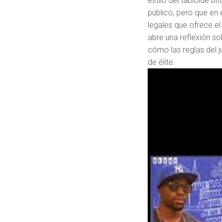
estilo del tabloide b
público, pero que en
legales que ofrece e
abre una reflexión sob
cómo las reglas del 
de élite.