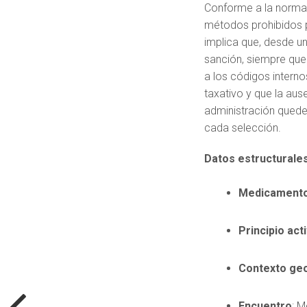
Conforme a la normati
métodos prohibidos p
implica que, desde un
sanción, siempre que
a los códigos interno
taxativo y que la aus
administración quede
cada selección.
Datos estructurales
Medicament
Principio act
Contexto geo
Encuentro
: M