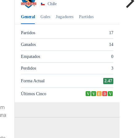
hem
una