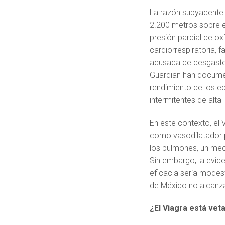
La razón subyacente 
2.200 metros sobre el 
presión parcial de 
cardiorrespiratoria, 
acusada de desgaste 
Guardian han documen
rendimiento de los e
intermitentes de alta 
En este contexto, el V
como vasodilatador pu
los pulmones, un me
Sin embargo, la evide
eficacia sería modest
de México no alcanza,
¿El Viagra está vet