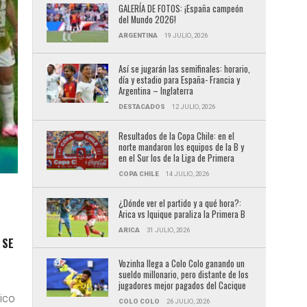
GALERÍA DE FOTOS: ¡España campeón
del Mundo 2026!
ARGENTINA
19 JULIO, 2026
Así se jugarán las semifinales: horario,
día y estadio para España- Francia y
Argentina – Inglaterra
DESTACADOS
12 JULIO, 2026
Resultados de la Copa Chile: en el
norte mandaron los equipos de la B y
en el Sur los de la Liga de Primera
COPA CHILE
14 JULIO, 2026
¿Dónde ver el partido y a qué hora?:
Arica vs Iquique paraliza la Primera B
ARICA
31 JULIO, 2026
 SE
Vozinha llega a Colo Colo ganando un
sueldo millonario, pero distante de los
jugadores mejor pagados del Cacique
xico
COLO COLO
26 JULIO, 2026