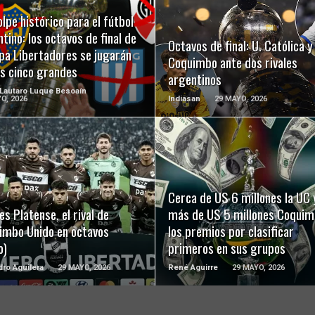
LEER MÁS
LEER MÁS
lpe histórico para el fútbol
tino: los octavos de final de
Octavos de final: U. Católica y
pa Libertadores se jugarán
Coquimbo ante dos rivales
os cinco grandes
argentinos
 Lautaro Luque Besoaín
O, 2026
Indiasan
29 MAYO, 2026
LEER MÁS
LEER MÁS
Cerca de US 6 millones la UC 
es Platense, el rival de
más de US 5 millones Coquim
imbo Unido en octavos
los premios por clasificar
o)
primeros en sus grupos
dro Aguilera
29 MAYO, 2026
René Aguirre
29 MAYO, 2026