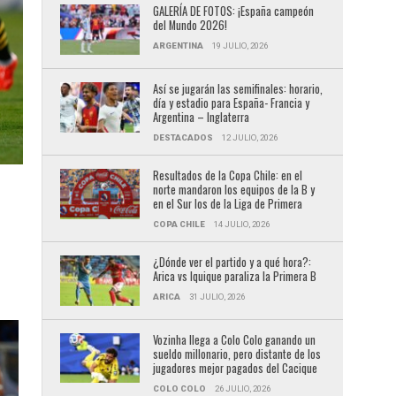
GALERÍA DE FOTOS: ¡España campeón
del Mundo 2026!
ARGENTINA
19 JULIO, 2026
Así se jugarán las semifinales: horario,
día y estadio para España- Francia y
Argentina – Inglaterra
DESTACADOS
12 JULIO, 2026
Resultados de la Copa Chile: en el
norte mandaron los equipos de la B y
en el Sur los de la Liga de Primera
COPA CHILE
14 JULIO, 2026
¿Dónde ver el partido y a qué hora?:
Arica vs Iquique paraliza la Primera B
ARICA
31 JULIO, 2026
Vozinha llega a Colo Colo ganando un
sueldo millonario, pero distante de los
jugadores mejor pagados del Cacique
COLO COLO
26 JULIO, 2026