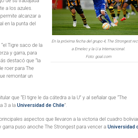
go de su trabajada
nte a los azules.
 permite alcanzar a
l en la punta del
En la próxima fecha del grupo 4, The Strongest rec
“el Tigre saco de la
a Emelec y la U a Internacional.
erza y garra, para
Foto: goal.com
más destacó que “la
de roer para The
que remontar un
itular que “El tigre le da cátedra a la U” y al señalar que “The
a 3 a la
Universidad de Chile
”.
principales aspectos que llevaron a la victoria del cuadro bolivia
 y garra puso anoche The Strongest para vencer a
Universidad 