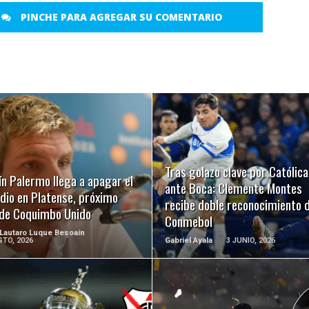
PINCHE PARA AGREGAR SU COMENTARIO
LEER MÁS
LEER MÁS
Tras golazo clave por Católica
n Palermo llega a apagar el
ante Boca: Clemente Montes
dio en Platense, próximo
recibe doble reconocimiento d
l de Coquimbo Unido
Conmebol
 Lautaro Luque Besoaín
TO, 2026
Gabriel Ayala
3 JUNIO, 2026