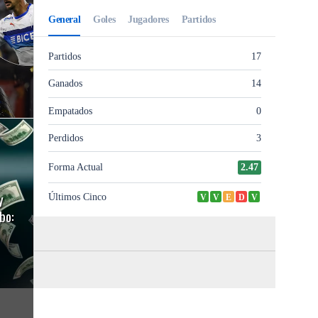
y
bo: