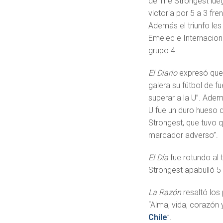
de The Strongest lue
victoria por 5 a 3 fre
Además el triunfo les
Emelec e Internaciona
grupo 4.
El Diario
expresó que 
galera su fútbol de fu
superar a la U”. Ade
U fue un duro hueso 
Strongest, que tuvo 
marcador adverso”.
El Día
fue rotundo al t
Strongest apabulló 5 
La Razón
resaltó los 
“Alma, vida, corazón
Chile
”.