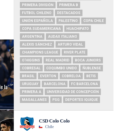
PRIMERA DIVISIÓN
PRIMERA B
FUTBOL CHILENO
DESTACADOS
UNIÓN ESPAÑOLA
PALESTINO
COPA CHILE
COPA SUDAMERICANA
HUACHIPATO
ARGENTINA
AUDAX ITALIANO
ALEXIS SÁNCHEZ
ARTURO VIDAL
CHAMPIONS LEAGUE
RIVER PLATE
O'HIGGINS
REAL MADRID
BOCA JUNIORS
COBRESAL
COQUIMBO UNIDO
ÑUBLENSE
BRASIL
EVERTON
COBRELOA
BETIS
URUGUAY
BARCELONA
FC BARCELONA
e la
PRIMERA A
UNIVERSIDAD DE CONCEPCIÓN
MAGALLANES
PSG
DEPORTES IQUIQUE