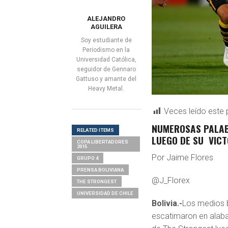
ALEJANDRO
AGUILERA
Soy estudiante de
Periodismo en la
Universidad Católica,
seguidor de Gennaro
Gattuso y amante del
Heavy Metal.
Veces leído este 
NUMEROSAS PALAB
RELATED ITEMS
LUEGO DE SU VICT
COPA LIBERTADORES
2015
Por Jaime Flores
GRUPO 4
PRENSA BOLIVIANA
@J_Florex
THE STRONGEST
UNIVERSIDAD DE CHILE
Bolivia.-
Los medios 
escatimaron en alaba