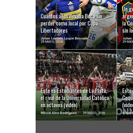
LEER MÁS
Un go
Cuántos años llevaba Boca sin
argen
perder como local por Copa
la Co
Libertadores
sin l
Julian Lautaro Luque Besoaín
Julian
29 MAYO, 2026
29 MAY
LEER MÁS
Este es Estudiantes de La Plata,
Este 
el rival de la Universidad Católica
Coqu
en octavos (video)
(vide
Nissin Alvo Rodríguez
29 MAYO, 2026
Alejan